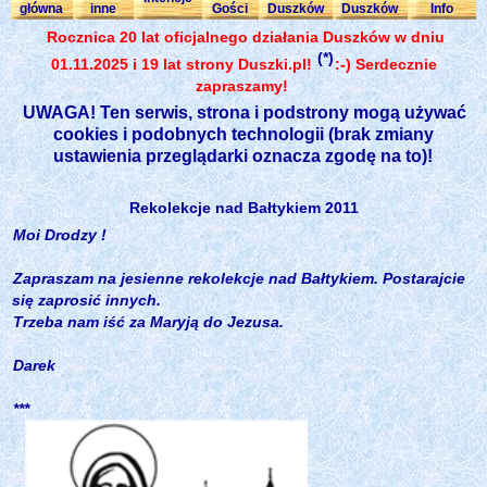
główna
inne
Gości
Duszków
Duszków
Info
Rocznica 20 lat oficjalnego działania Duszków w dniu
(*)
01.11.2025 i 19 lat strony Duszki.pl!
:-) Serdecznie
zapraszamy!
UWAGA! Ten serwis, strona i podstrony mogą używać
cookies i podobnych technologii (brak zmiany
ustawienia przeglądarki oznacza zgodę na to)!
Rekolekcje nad Bałtykiem 2011
Moi Drodzy !
Zapraszam na jesienne rekolekcje nad Bałtykiem. Postarajcie
się zaprosić innych.
Trzeba nam iść za Maryją do Jezusa.
Darek
***