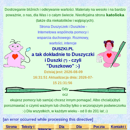
Dostrzeganie bliźnich i odkrywanie wartości. Materiały na wesoło i na bardzo
katolicka
poważnie, o nas, dla Was i o całym świecie. Nieoficjalna strona
(także dla niekatolików i wątpiących).
Strona Duszyczek i Duszków -
Internetowa wspólnota pomocy i
wsparcia duchowego. Rozmowy,
wartości, intencje
DUSZKI.PL
a tak dokładnie to Duszyczki
i Duszki
- czyli
(*)
"Duszkowo" :-)
Dzisiaj jest: 2026-08-09
16:31:51 Aktualizacja dnia: 2026-07-
15 21:31:56
Gdy
ocz
ekujesz pomocy lub sam(a) chcesz innym pomagać. Albo chciał(a)byś
porozmawiać o czymś ważnym lub choćby tylko o wczorajszym podwieczorku
:-) Dla wszystkich, w każdym wieku - od 0 do 201 lat ;-)
[an error occurred while processing this directive]
Strona
Teksty i
Dla
Dla
Poczta
Kontakt i
Intencje