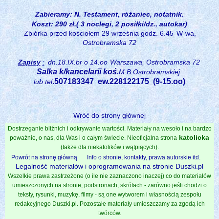
Zabieramy: N. Testament, różaniec, notatnik.
Koszt: 290 zł.( 3 noclegi, 2 posiłki/dz., autokar)
Zbiórka przed kościołem 29 września godz. 6.45
W-wa,
Ostrobramska 72
Zapisy
:
dn.18.IX.br o 14.oo
Warszawa, Ostrobramska 72
Salka k/kancelarii koś.
M.B.Ostrobramskiej
.507183347 ew.228122175 (9-15.oo)
lub tel
Wróć do strony głównej
Dostrzeganie bliźnich i odkrywanie wartości. Materiały na wesoło i na bardzo
katolicka
poważnie, o nas, dla Was i o całym świecie. Nieoficjalna strona
(także dla niekatolików i wątpiących).
Powrót na stronę główną
Info o stronie, kontakty, prawa autorskie itd.
Legalność materiałów i oprogramowania na stronie Duszki.pl
Wszelkie prawa zastrzeżone (o ile nie zaznaczono inaczej) co do materiałów
umieszczonych na stronie, podstronach, skrótach - zarówno jeśli chodzi o
teksty, rysunki, muzykę, filmy - są one wytworem i własnością zespołu
redakcyjnego Duszki.pl. Pozostałe materiały umieszczamy za zgodą ich
twórców.