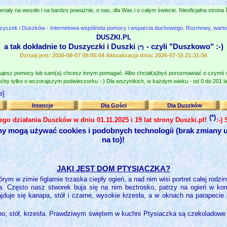
eriały na wesoło i na bardzo poważnie, o nas, dla Was i o całym świecie. Nieoficjalna strona
zyczek i Duszków - Internetowa wspólnota pomocy i wsparcia duchowego. Rozmowy, wartośc
DUSZKI.PL
a tak dokładnie to Duszyczki i Duszki
- czyli "Duszkowo" :-)
(*)
Dzisiaj jest: 2026-08-07 09:05:04 Aktualizacja dnia: 2026-07-15 21:31:56
jesz pomocy lub sam(a) chcesz innym pomagać. Albo chciał(a)byś porozmawiać o czymś
ćby tylko o wczorajszym podwieczorku :-) Dla wszystkich, w każdym wieku - od 0 do 201 lat
e]
Intencje
Dla Gości
Dla Duszków
(*)
nego działania Duszków w dniu 01.11.2025 i 19 lat strony Duszki.pl!
:-)
ny mogą używać cookies i podobnych technologii (brak zmiany u
na to)!
JAKI JEST DOM PTYSIACZKA?
ym w zimie figlarnie trzaska ciepły ogień, a nad nim wisi portret całej rodzi
ta. Często nasz stworek buja się na nim beztrosko, patrzy na ogień w kom
ajduje się kanapa, stół i czarne, wysokie krzesła, a w oknach na parapecie
no, stół, krzesła. Prawdziwym świętem w kuchni Ptysiaczka są czekoladowe