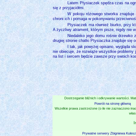
Latem Ptysiaczek spędza czas na ogro
się z przyjaciółmi.
W pokoju różowego stworka znajduje 
chroni ich i pomaga w pokonywaniu przeciwnośc
Ptysiaczek ma również biurko, przy kt
A życzliwy atrament, którym pisze, nigdy nie 
Niedaleko jego domu rośnie drzewko z
drugiej stronie chatki Ptysiaczka znajduje się
I tak, jak powyżej opisano, wygląda sk
nie obiecuje, że rozwiąże wszystkie problemy 
na list i sercem będzie zawsze przy swoich k
Dostrzeganie bliźnich i odkrywanie wartości. Mat
Powrót na stronę główną
Wszelkie prawa zastrzeżone (o ile nie zaznaczono inac
włas
I
Prywatne serwery Zbigniewa Kules