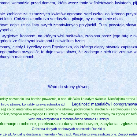
mnej werandzie przed domem, która wręcz tonie w fioletowych kwiatach, pij
się zrobione ze sztucznych kwiatów ogromne serduszko, do którego przyp
i losu. Codziennie odkurza serduszko i pilnuje, by mama o nie dbała.
órym odpisuje na listy swych zmartwionych przyjaciół. Tutaj powstają słowa p
wysycha.
 wygiętym konarem, na którym wisi huśtawka, zrobiona przez jego tatę z nie
 ogródek ze ślicznymi kwiatami i niewielkim bzem.
romny, ciepły i życzliwy dom Ptysiaczka, do którego ciepły stworek zaprasza
jego małych przyjaciół, to daje swoje słowo, że żadnego z nich nie zostaw
ochanych maluchach.
Wróć do strony głównej
eriały na wesoło i na bardzo poważnie, o nas, dla Was i o całym świecie. Nieoficjalna strona
Legalność materiałów i oprogramowan
Info o stronie, kontakty, prawa autorskie itd.
zej) co do materiałów umieszczonych na stronie, podstronach, skrótach - zarówno jeśli chodz
nością zespołu redakcyjnego Duszki.pl. Pozostałe materiały umieszczamy za zgodą ich twó
Warunki korzystania z materiałów na stronie Duszki.pl
nformacje o ochronie, przetwarzaniu danych osobowych, zapytania i zgloszen
Ochrona danych osobowych na stronie Duszki.pl
zy
zjk.pl
. Aktualny dostawca Internetu -
Vectra.pl
, Wszelkie prawa zastrzeżone. Zespół redak