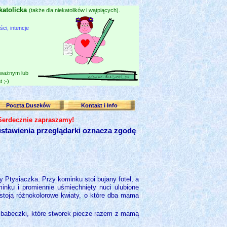
katolicka
(także dla niekatolików i wątpiących).
i, intencje
 ważnym lub
 ;-)
Poczta Duszków
Kontakt i Info
 Serdecznie zapraszamy!
stawienia przeglądarki oznacza zgodę
ny Ptysiaczka. Przy kominku stoi bujany fotel, a
inku i promiennie uśmiechnięty nuci ulubione
 stoją różnokolorowe kwiaty, o które dba mama
 babeczki, które stworek piecze razem z mamą