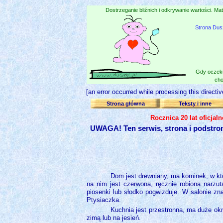
Dostrzeganie bliźnich i odkrywanie wartości. Mat
Strona Dus
Gdy oczeku
cho
[an error occurred while processing this directiv
Strona główna
Teksty i inne
Rocznica 20 lat oficjal
UWAGA! Ten serwis, strona i podstro
Dom jest drewniany, ma kominek, w któr
na nim jest czerwona, ręcznie robiona narzu
piosenki lub słodko pogwizduje. W salonie zn
Ptysiaczka.
Kuchnia jest przestronna, ma duże ok
zimą lub na jesień.