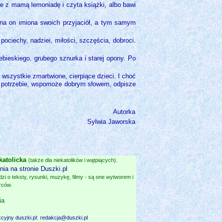
e z mamą lemoniadę i czyta książki, albo bawi
ina on imiona swoich przyjaciół, a tym samym
ociechy, nadziei, miłości, szczęścia, dobroci.
bieskiego, grubego sznurka i starej opony. Po
 wszystkie zmartwione, cierpiące dzieci. I choć
i w potrzebie, wspomoże dobrym słowem, odpisze
Autorka
Sylwia Jaworska
katolicka
(także dla niekatolików i wątpiących).
ia na stronie Duszki.pl
i o teksty, rysunki, muzykę, filmy - są one wytworem i
rców.
ia
cyjny duszki.pl:
redakcja@duszki.pl