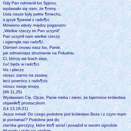
Gdy Pan odmienił los Syjonu,
wydawało się nam, że ¶nimy.
Usta nasze były pełne ¶miechu,
a język ¶piewał z rado¶ci.
Mówiono wtedy między poganami:
„Wielkie rzeczy im Pan uczynił”.
Pan uczynił nam wielkie rzeczy
i ogarnęła nas rado¶ć.
Odmień znowu nasz los, Panie,
jak odmieniasz strumienie na Południu.
Ci, którzy we łzach siej±,
ż±ć będ± w rado¶ci.
Id± i płacz±
nios±c ziarno na zasiew,
lecz powróc± z rado¶ci±
nios±c swoje snopy.
(Mt 11,25)
Wysławiam Cię, Ojcze, Panie nieba i ziemi, że tajemnice królestwa
objawiłe¶ prostaczkom.
(Łk 13,18-21)
Jezus mówił: Do czego podobne jest królestwo Boże i z czym mam
je porównać? Podobne jest do
ziarnka gorczycy, które kto¶ wzi±ł i posadził w swoim ogrodzie.
Wyrosło i stało się wielkim