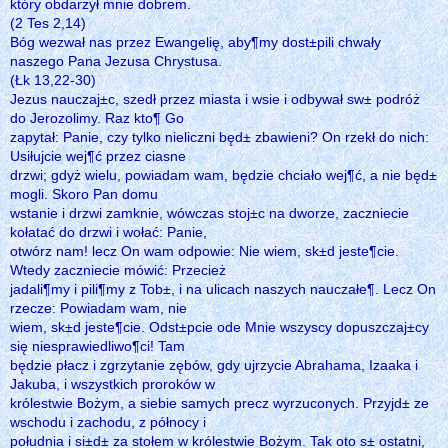
który obdarzył mnie dobrem.
(2 Tes 2,14)
Bóg wezwał nas przez Ewangelię, aby¶my dost±pili chwały
naszego Pana Jezusa Chrystusa.
(Łk 13,22-30)
Jezus nauczaj±c, szedł przez miasta i wsie i odbywał sw± podróż
do Jerozolimy. Raz kto¶ Go
zapytał: Panie, czy tylko nieliczni będ± zbawieni? On rzekł do nich:
Usiłujcie wej¶ć przez ciasne
drzwi; gdyż wielu, powiadam wam, będzie chciało wej¶ć, a nie będ±
mogli. Skoro Pan domu
wstanie i drzwi zamknie, wówczas stoj±c na dworze, zaczniecie
kołatać do drzwi i wołać: Panie,
otwórz nam! lecz On wam odpowie: Nie wiem, sk±d jeste¶cie.
Wtedy zaczniecie mówić: Przecież
jadali¶my i pili¶my z Tob±, i na ulicach naszych nauczałe¶. Lecz On
rzecze: Powiadam wam, nie
wiem, sk±d jeste¶cie. Odst±pcie ode Mnie wszyscy dopuszczaj±cy
się niesprawiedliwo¶ci! Tam
będzie płacz i zgrzytanie zębów, gdy ujrzycie Abrahama, Izaaka i
Jakuba, i wszystkich proroków w
królestwie Bożym, a siebie samych precz wyrzuconych. Przyjd± ze
wschodu i zachodu, z północy i
południa i si±d± za stołem w królestwie Bożym. Tak oto s± ostatni,