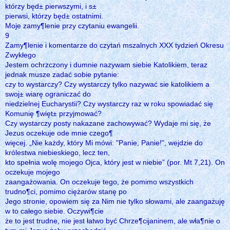
którzy będ± pierwszymi, i s±
pierwsi, którzy będ± ostatnimi.
Moje zamy¶lenie przy czytaniu ewangelii.
9
Zamy¶lenie i komentarze do czytań mszalnych XXX tydzień Okresu
Zwykłego
Jestem ochrzczony i dumnie nazywam siebie Katolikiem, teraz
jednak musze zadać sobie pytanie:
czy to wystarczy? Czy wystarczy tylko nazywać sie katolikiem a
swoj± wiarę ograniczać do
niedzielnej Eucharystii? Czy wystarczy raz w roku spowiadać się
Komunię ¶więt± przyjmować?
Czy wystarczy posty nakazane zachowywać? Wydaje mi się, że
Jezus oczekuje ode mnie czego¶
więcej. „Nie każdy, który Mi mówi: "Panie, Panie!", wejdzie do
królestwa niebieskiego, lecz ten,
kto spełnia wolę mojego Ojca, który jest w niebie” (por. Mt 7,21). On
oczekuje mojego
zaangażowania. On oczekuje tego, że pomimo wszystkich
trudno¶ci, pomimo ciężarów stanę po
Jego stronie, opowiem się za Nim nie tylko słowami, ale zaangażuję
w to całego siebie. Oczywi¶cie
że to jest trudne, nie jest łatwo być Chrze¶cijaninem, ale wła¶nie o