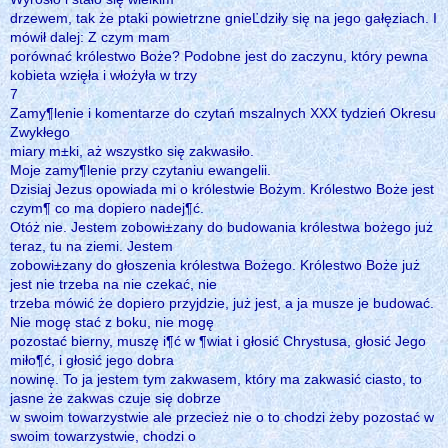
drzewem, tak że ptaki powietrzne gnieĽdziły się na jego gałęziach. I
mówił dalej: Z czym mam
porównać królestwo Boże? Podobne jest do zaczynu, który pewna
kobieta wzięła i włożyła w trzy
7
Zamy¶lenie i komentarze do czytań mszalnych XXX tydzień Okresu
Zwykłego
miary m±ki, aż wszystko się zakwasiło.
Moje zamy¶lenie przy czytaniu ewangelii.
Dzisiaj Jezus opowiada mi o królestwie Bożym. Królestwo Boże jest
czym¶ co ma dopiero nadej¶ć.
Otóż nie. Jestem zobowi±zany do budowania królestwa bożego już
teraz, tu na ziemi. Jestem
zobowi±zany do głoszenia królestwa Bożego. Królestwo Boże już
jest nie trzeba na nie czekać, nie
trzeba mówić że dopiero przyjdzie, już jest, a ja musze je budować.
Nie mogę stać z boku, nie mogę
pozostać bierny, muszę i¶ć w ¶wiat i głosić Chrystusa, głosić Jego
miło¶ć, i głosić jego dobra
nowinę. To ja jestem tym zakwasem, który ma zakwasić ciasto, to
jasne że zakwas czuje się dobrze
w swoim towarzystwie ale przecież nie o to chodzi żeby pozostać w
swoim towarzystwie, chodzi o