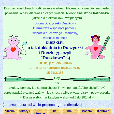
Dostrzeganie bliźnich i odkrywanie wartości. Materiały na wesoło i na bardzo
katolicka
poważnie, o nas, dla Was i o całym świecie. Nieoficjalna strona
(także dla niekatolików i wątpiących).
Strona Duszyczek i Duszków -
Internetowa wspólnota pomocy i
wsparcia duchowego. Rozmowy,
wartości, intencje
DUSZKI.PL
a tak dokładnie to Duszyczki
i Duszki
- czyli
(*)
"Duszkowo" :-)
Dzisiaj jest: 2026-08-07
10:01:13 Aktualizacja dnia: 2026-07-
15 21:31:56
Gdy
ocz
ekujesz pomocy lub sam(a) chcesz innym pomagać. Albo chciał(a)byś
porozmawiać o czymś ważnym lub choćby tylko o wczorajszym podwieczorku
:-) Dla wszystkich, w każdym wieku - od 0 do 201 lat ;-)
[an error occurred while processing this directive]
Strona
Teksty i
Dla
Dla
Poczta
Kontakt i
Intencje