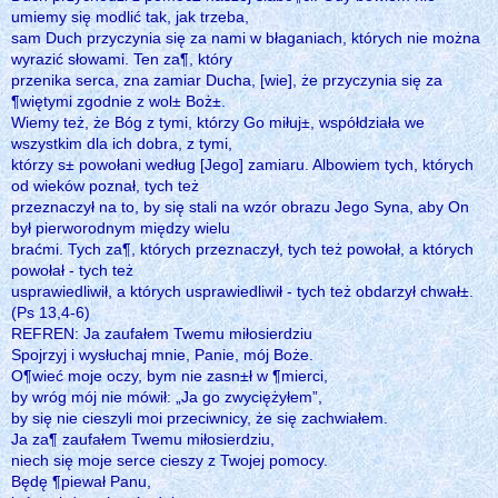
umiemy się modlić tak, jak trzeba,
sam Duch przyczynia się za nami w błaganiach, których nie można
wyrazić słowami. Ten za¶, który
przenika serca, zna zamiar Ducha, [wie], że przyczynia się za
¶więtymi zgodnie z wol± Boż±.
Wiemy też, że Bóg z tymi, którzy Go miłuj±, współdziała we
wszystkim dla ich dobra, z tymi,
którzy s± powołani według [Jego] zamiaru. Albowiem tych, których
od wieków poznał, tych też
przeznaczył na to, by się stali na wzór obrazu Jego Syna, aby On
był pierworodnym między wielu
braćmi. Tych za¶, których przeznaczył, tych też powołał, a których
powołał - tych też
usprawiedliwił, a których usprawiedliwił - tych też obdarzył chwał±.
(Ps 13,4-6)
REFREN: Ja zaufałem Twemu miłosierdziu
Spojrzyj i wysłuchaj mnie, Panie, mój Boże.
O¶wieć moje oczy, bym nie zasn±ł w ¶mierci,
by wróg mój nie mówił: „Ja go zwyciężyłem”,
by się nie cieszyli moi przeciwnicy, że się zachwiałem.
Ja za¶ zaufałem Twemu miłosierdziu,
niech się moje serce cieszy z Twojej pomocy.
Będę ¶piewał Panu,