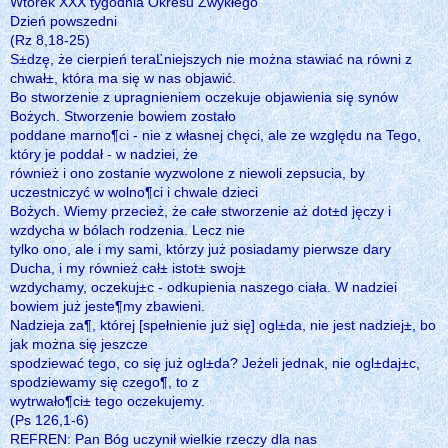
Wtorek XXX tygodnia Okresu Zwykłego
Dzień powszedni
(Rz 8,18-25)
S±dzę, że cierpień teraĽniejszych nie można stawiać na równi z
chwał±, która ma się w nas objawić.
Bo stworzenie z upragnieniem oczekuje objawienia się synów
Bożych. Stworzenie bowiem zostało
poddane marno¶ci - nie z własnej chęci, ale ze względu na Tego,
który je poddał - w nadziei, że
również i ono zostanie wyzwolone z niewoli zepsucia, by
uczestniczyć w wolno¶ci i chwale dzieci
Bożych. Wiemy przecież, że całe stworzenie aż dot±d jęczy i
wzdycha w bólach rodzenia. Lecz nie
tylko ono, ale i my sami, którzy już posiadamy pierwsze dary
Ducha, i my również cał± istot± swoj±
wzdychamy, oczekuj±c - odkupienia naszego ciała. W nadziei
bowiem już jeste¶my zbawieni.
Nadzieja za¶, której [spełnienie już się] ogl±da, nie jest nadziej±, bo
jak można się jeszcze
spodziewać tego, co się już ogl±da? Jeżeli jednak, nie ogl±daj±c,
spodziewamy się czego¶, to z
wytrwało¶ci± tego oczekujemy.
(Ps 126,1-6)
REFREN: Pan Bóg uczynił wielkie rzeczy dla nas