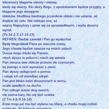
lekceważy błagania sieroty i wdowy,
kiedy się skarży. Kto służy Bogu, z upodobaniem będzie przyjęty, a
błaganie jego dosięgnie
obłoków. Modlitwa biednego przeniknie obłoki i nie ustanie, aż
dojdzie do celu. Nie odst±pi ona, aż
wejrzy Najwyższy i ujmie się za sprawiedliwymi, i wyda słuszny
wyrok.
(Ps 34,2-3.17-19.23)
REFREN: Biedak zawołał i Pan go wysłuchał.
Będę błogosławił Pana po wieczne czasy,
Jego chwała będzie zawsze na moich ustach.
Dusza moja chlubi się Panem,
niech słysz± to pokorni i niech się wesel±.
Pan zwraca swe oblicze przeciw zło czyni±cym,
by pamięć o nich wymazać z ziemi.
Pan słyszy wołaj±cych o pomoc
i ratuje ich od wszelkiej udręki.
Pan jest blisko ludzi skruszonych w sercu,
ocala upadłych na duchu.
Pan odkupi dusze sług swoich,
nie zazna kary, kto się doń ucieka.
(2 Tm 4,6-9.16-18)
Krew moja już ma być wylana na ofiarę, a chwila mojej rozł±ki
nadeszła. W dobrych zawodach