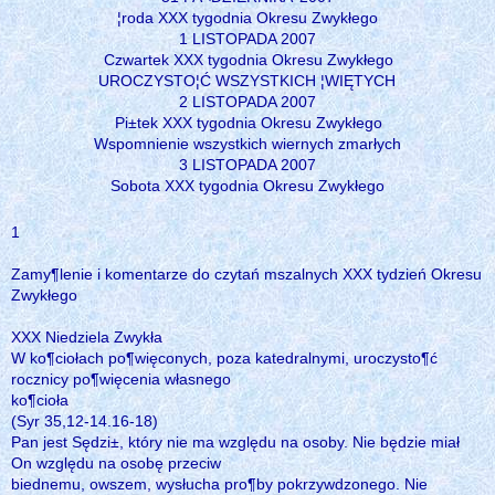
¦roda XXX tygodnia Okresu Zwykłego
1 LISTOPADA 2007
Czwartek XXX tygodnia Okresu Zwykłego
UROCZYSTO¦Ć WSZYSTKICH ¦WIĘTYCH
2 LISTOPADA 2007
Pi±tek XXX tygodnia Okresu Zwykłego
Wspomnienie wszystkich wiernych zmarłych
3 LISTOPADA 2007
Sobota XXX tygodnia Okresu Zwykłego
1
Zamy¶lenie i komentarze do czytań mszalnych XXX tydzień Okresu
Zwykłego
XXX Niedziela Zwykła
W ko¶ciołach po¶więconych, poza katedralnymi, uroczysto¶ć
rocznicy po¶więcenia własnego
ko¶cioła
(Syr 35,12-14.16-18)
Pan jest Sędzi±, który nie ma względu na osoby. Nie będzie miał
On względu na osobę przeciw
biednemu, owszem, wysłucha pro¶by pokrzywdzonego. Nie