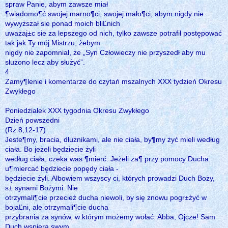
spraw Panie, abym zawsze miał
¶wiadomo¶ć swojej marno¶ci, swojej mało¶ci, abym nigdy nie
wywyższał sie ponad moich bliĽnich
uważaj±c sie za lepszego od nich, tylko zawsze potrafił postępować
tak jak Ty mój Mistrzu, żebym
nigdy nie zapomniał, że „Syn Człowieczy nie przyszedł aby mu
służono lecz aby służyć”.
4
Zamy¶lenie i komentarze do czytań mszalnych XXX tydzień Okresu
Zwykłego
Poniedziałek XXX tygodnia Okresu Zwykłego
Dzień powszedni
(Rz 8,12-17)
Jeste¶my, bracia, dłużnikami, ale nie ciała, by¶my żyć mieli według
ciała. Bo jeżeli będziecie żyli
według ciała, czeka was ¶mierć. Jeżeli za¶ przy pomocy Ducha
u¶miercać będziecie popędy ciała -
będziecie żyli. Albowiem wszyscy ci, których prowadzi Duch Boży,
s± synami Bożymi. Nie
otrzymali¶cie przecież ducha niewoli, by się znowu pogr±żyć w
bojaĽni, ale otrzymali¶cie ducha
przybrania za synów, w którym możemy wołać: Abba, Ojcze! Sam
Duch wspiera swym