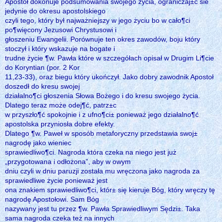
Apostoł dokonuje podsumowania swojego życia, ograniczaj±c sie
jedynie do okresu apostolskiego
czyli tego, który był najważniejszy w jego życiu bo w cało¶ci
po¶więcony Jezusowi Chrystusowi i
głoszeniu Ewangelii. Porównuje ten okres zawodów, boju który
stoczył i który wskazuje na bogate i
trudne życie ¶w. Pawła które w szczegółach opisał w Drugim Li¶cie
do Koryntian (por. 2 Kor
11,23-33), oraz biegu który ukończył. Jako dobry zawodnik Apostoł
doszedł do kresu swojej
działalno¶ci głoszenia Słowa Bożego i do kresu swojego życia.
Dlatego teraz może odej¶ć, patrz±c
w przyszło¶ć spokojnie i z ufno¶ci± ponieważ jego działalno¶ć
apostolska przyniosła dobre efekty.
Dlatego ¶w. Paweł w sposób metaforyczny przedstawia swoj±
nagrodę jako wieniec
sprawiedliwo¶ci. Nagroda która czeka na niego jest już
„przygotowana i odłożona”, aby w owym
dniu czyli w dniu paruzji została mu wręczona jako nagroda za
sprawiedliwe życie ponieważ jest
ona znakiem sprawiedliwo¶ci, któr± się kieruje Bóg, który wręczy tę
nagrodę Apostołowi. Sam Bóg
nazywany jest tu przez ¶w. Pawła Sprawiedliwym Sędzi±. Taka
sama nagroda czeka też na innych