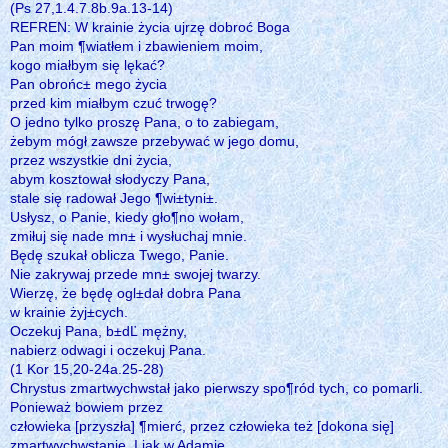
(Ps 27,1.4.7.8b.9a.13-14)
REFREN: W krainie życia ujrzę dobroć Boga
Pan moim ¶wiatłem i zbawieniem moim,
kogo miałbym się lękać?
Pan obrońc± mego życia
przed kim miałbym czuć trwogę?
O jedno tylko proszę Pana, o to zabiegam,
żebym mógł zawsze przebywać w jego domu,
przez wszystkie dni życia,
abym kosztował słodyczy Pana,
stale się radował Jego ¶wi±tyni±.
Usłysz, o Panie, kiedy gło¶no wołam,
zmiłuj się nade mn± i wysłuchaj mnie.
Będę szukał oblicza Twego, Panie.
Nie zakrywaj przede mn± swojej twarzy.
Wierzę, że będę ogl±dał dobra Pana
w krainie żyj±cych.
Oczekuj Pana, b±dĽ mężny,
nabierz odwagi i oczekuj Pana.
(1 Kor 15,20-24a.25-28)
Chrystus zmartwychwstał jako pierwszy spo¶ród tych, co pomarli.
Ponieważ bowiem przez
człowieka [przyszła] ¶mierć, przez człowieka też [dokona się]
zmartwychwstanie. I jak w Adamie