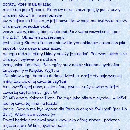
obrazy, które maj± ukazać
misterium jego ¶mierci. Pierwszy obraz zaczerpnięty jest z uczty
ofiarnej, któr± ¶w. Paweł opisuje
już w Li¶cie do Filipian „A je¶li nawet krew moja ma być wylana przy
ofiarniczej posłudze około
waszej wiary, cieszę się i dzielę rado¶ć z wami wszystkimi:” (por.
Flp 2,17). Obraz ten zaczerpnięty
jest z ksi±g Starego Testamentu w którym dokładnie opisano w jaki
sposób i co należy przeznaczać
na tego rodzaju ofiary i kiedy należy je składać. Podczas takich uczt
ofiarnych wylewano na ofiarę
wodę, wino lub oliwę. Szczegóły oraz nakaz składania tych ofiar
znajdujemy w Księdze Wyj¶cia
„Do pierwszego baranka dodasz dziesi±t± czę¶ć efy najczystszej
m±ki, zaprawionej czwart± czę¶ci±
hinu wyci¶niętej oliwy, a jako ofiarę płynn± złożysz wino w ilo¶ci
czwartej czę¶ci hinu.” (por. Wj
29,40) oraz w Księdze Liczb „Do tego jako ofiara z płynów , w ilo¶ci
jednej czwartej hinu na każde
jagnię. Sycera ma być wylana dla Pana w obrębie ¶wi±tyni” (por. Lb
28,7). W taki sam sposób ¦w.
Paweł będzie przelewał swoj± krew jako ofiarę złożon± podczas
męczeństwa. W kolejnych wersach