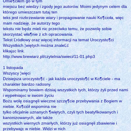
Umie¶ciłem go w tym
miejscu bez wiedzy i zgody jego autorów. Moimi jedynym celem dla
którego umieszczam tutaj ten
teks jest rozkrzewianie wiary i propagowanie nauki Ko¶cioła, więc
mam nadzieję, że autorzy tego
tekstu nie będ± mieli nic przeciwko temu, że pozwolę sobie
skorzystać wła¶nie z ich opracowania.
Tekst Ľródłowy oraz więcej informacji na temat Uroczysto¶ci
Wszystkich ¦więtych można znaleĽć
klikaj±c link.
http://www.brewiarz.pl/czytelnia/swieci/11-01.php3
1 listopada
Wszyscy ¦więci
Dzisiejsza uroczysto¶ć - jak każda uroczysto¶ć w Ko¶ciele - ma
charakter bardzo radosny.
Wspominamy bowiem dzisiaj wszystkich tych, którzy żyli przed nami
i wypełniaj±c w swoim życiu
Boż± wolę osi±gnęli wieczne szczę¶cie przebywania z Bogiem w
niebie. Ko¶ciół wspomina nie
tylko oficjalnie uznanych ¶więtych, czyli tych beatyfikowanych i
kanonizowanych, ale także
wszystkich wiernych zmarłych, którzy już osi±gnęli zbawienie i
przebywaj± w niebie. Widzi w nich