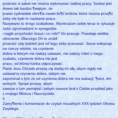
przecież w sabat nie można wykonywać żadnej pracy. Szabat jest
dniem tak bardzo ¶więtym, że
prawo żydowskie okre¶la nawet ilo¶ć kroków, które można przej¶ć
żeby nie było to nazwane prac±.
Nazywano to drog± szabatow±. Wyobrażam sobie teraz t± sytuacje
żydzi zgromadzeni w synagodze
i nagle przychodzi Jezus i co robi? On pracuje. Powstaje wielkie
oburzenie. Dlaczego On to zrobił
przecież cały tydzień jest od tego żeby pracować. Jezus wskazuje
na rzeczy istotne, na czynienie
dobra w którym nie należy ustawać, nie należy robić o niego
szabatu, czynienie dobra nie jest
prac±, od której trzeba odpoczywać.
Panie Jezu Chryste proszę cię dodaj mi siły, abym nigdy nie
ustawał w czynieniu dobra, żebym nie
zapominał o tym że od czynienia dobra nie ma wakacji, ¶wi±t, dni
wolnych. Spraw proszę, abym
zawsze o tym pamiętał i żebym zawsze brał z Ciebie przykład jako
z mojego Mistrza i Nauczyciela.
6
Zamy¶lenie i komentarze do czytań mszalnych XXX tydzień Okresu
Zwykłego