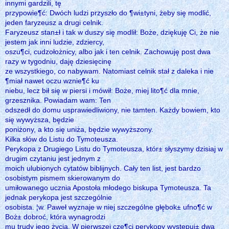
innymi gardzili, tę
przypowie¶ć: Dwóch ludzi przyszło do ¶wi±tyni, żeby się modlić,
jeden faryzeusz a drugi celnik.
Faryzeusz stan±ł i tak w duszy się modlił: Boże, dziękuję Ci, że nie
jestem jak inni ludzie, zdziercy,
oszu¶ci, cudzołożnicy, albo jak i ten celnik. Zachowuję post dwa
razy w tygodniu, daję dziesięcinę
ze wszystkiego, co nabywam. Natomiast celnik stał z daleka i nie
¶miał nawet oczu wznie¶ć ku
niebu, lecz bił się w piersi i mówił: Boże, miej lito¶ć dla mnie,
grzesznika. Powiadam wam: Ten
odszedł do domu usprawiedliwiony, nie tamten. Każdy bowiem, kto
się wywyższa, będzie
poniżony, a kto się uniża, będzie wywyższony.
Kilka słów do Listu do Tymoteusza.
Perykopa z Drugiego Listu do Tymoteusza, któr± słyszymy dzisiaj w
drugim czytaniu jest jednym z
moich ulubionych cytatów biblijnych. Cały ten list, jest bardzo
osobistym pismem skierowanym do
umiłowanego ucznia Apostoła młodego biskupa Tymoteusza. Ta
jednak perykopa jest szczególnie
osobista. ¦w. Paweł wyznaje w niej szczególne głębok± ufno¶ć w
Boż± dobroć, która wynagrodzi
mu trudy jego życia. W pierwszej czę¶ci perykopy występuj± dwa