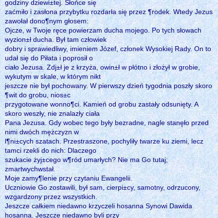
godziny dziewi±tej. Słońce się
zaćmiło i zasłona przybytku rozdarła się przez ¶rodek. Wtedy Jezus
zawołał dono¶nym głosem:
Ojcze, w Twoje ręce powierzam ducha mojego. Po tych słowach
wyzion±ł ducha. Był tam człowiek
dobry i sprawiedliwy, imieniem Józef, członek Wysokiej Rady. On to
udał się do Piłata i poprosił o
ciało Jezusa. Zdj±ł je z krzyża, owin±ł w płótno i złożył w grobie,
wykutym w skale, w którym nikt
jeszcze nie był pochowany. W pierwszy dzień tygodnia poszły skoro
¶wit do grobu, nios±c
przygotowane wonno¶ci. Kamień od grobu zastały odsunięty. A
skoro weszły, nie znalazły ciała
Pana Jezusa. Gdy wobec tego były bezradne, nagle stanęło przed
nimi dwóch mężczyzn w
l¶ni±cych szatach. Przestraszone, pochyliły twarze ku ziemi, lecz
tamci rzekli do nich: Dlaczego
szukacie żyj±cego w¶ród umarłych? Nie ma Go tutaj;
zmartwychwstał.
Moje zamy¶lenie przy czytaniu Ewangelii.
Uczniowie Go zostawili, był sam, cierpi±cy, samotny, odrzucony,
wzgardzony przez wszystkich.
Jeszcze całkiem niedawno krzyczeli hosanna Synowi Dawida
hosanna. Jeszcze niedawno byli przy