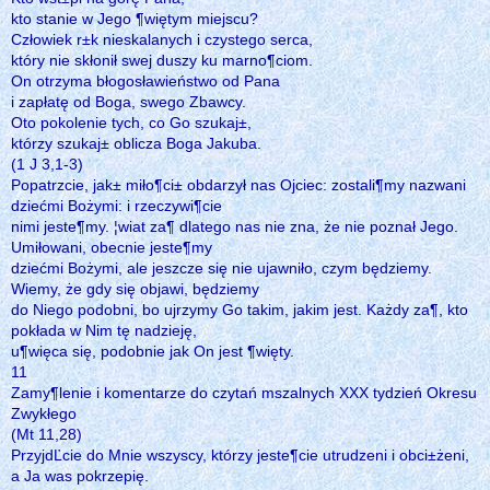
kto stanie w Jego ¶więtym miejscu?
Człowiek r±k nieskalanych i czystego serca,
który nie skłonił swej duszy ku marno¶ciom.
On otrzyma błogosławieństwo od Pana
i zapłatę od Boga, swego Zbawcy.
Oto pokolenie tych, co Go szukaj±,
którzy szukaj± oblicza Boga Jakuba.
(1 J 3,1-3)
Popatrzcie, jak± miło¶ci± obdarzył nas Ojciec: zostali¶my nazwani
dziećmi Bożymi: i rzeczywi¶cie
nimi jeste¶my. ¦wiat za¶ dlatego nas nie zna, że nie poznał Jego.
Umiłowani, obecnie jeste¶my
dziećmi Bożymi, ale jeszcze się nie ujawniło, czym będziemy.
Wiemy, że gdy się objawi, będziemy
do Niego podobni, bo ujrzymy Go takim, jakim jest. Każdy za¶, kto
pokłada w Nim tę nadzieję,
u¶więca się, podobnie jak On jest ¶więty.
11
Zamy¶lenie i komentarze do czytań mszalnych XXX tydzień Okresu
Zwykłego
(Mt 11,28)
PrzyjdĽcie do Mnie wszyscy, którzy jeste¶cie utrudzeni i obci±żeni,
a Ja was pokrzepię.