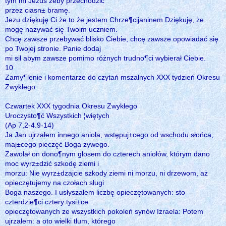
tym mi Jezus żeby przechodzić
przez ciasn± bramę.
Jezu dziękuję Ci że to że jestem Chrze¶cijaninem Dziękuję, że
mogę nazywać się Twoim uczniem.
Chcę zawsze przebywać blisko Ciebie, chcę zawsze opowiadać się
po Twojej stronie. Panie dodaj
mi sił abym zawsze pomimo różnych trudno¶ci wybierał Ciebie.
10
Zamy¶lenie i komentarze do czytań mszalnych XXX tydzień Okresu
Zwykłego
Czwartek XXX tygodnia Okresu Zwykłego
Uroczysto¶ć Wszystkich ¦więtych
(Ap 7,2-4.9-14)
Ja Jan ujrzałem innego anioła, wstępuj±cego od wschodu słońca,
maj±cego pieczęć Boga żywego.
Zawołał on dono¶nym głosem do czterech aniołów, którym dano
moc wyrz±dzić szkodę ziemi i
morzu: Nie wyrz±dzajcie szkody ziemi ni morzu, ni drzewom, aż
opieczętujemy na czołach sługi
Boga naszego. I usłyszałem liczbę opieczętowanych: sto
czterdzie¶ci cztery tysi±ce
opieczętowanych ze wszystkich pokoleń synów Izraela: Potem
ujrzałem: a oto wielki tłum, którego