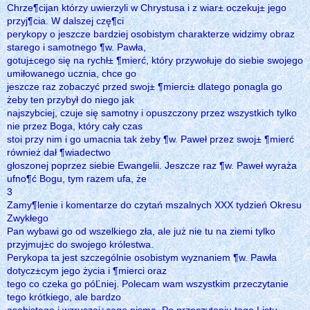
Chrze¶cijan którzy uwierzyli w Chrystusa i z wiar± oczekuj± jego
przyj¶cia. W dalszej czę¶ci
perykopy o jeszcze bardziej osobistym charakterze widzimy obraz
starego i samotnego ¶w. Pawła,
gotuj±cego się na rychł± ¶mierć, który przywołuje do siebie swojego
umiłowanego ucznia, chce go
jeszcze raz zobaczyć przed swoj± ¶mierci± dlatego ponagla go
żeby ten przybył do niego jak
najszybciej, czuje się samotny i opuszczony przez wszystkich tylko
nie przez Boga, który cały czas
stoi przy nim i go umacnia tak żeby ¶w. Paweł przez swoj± ¶mierć
również dał ¶wiadectwo
głoszonej poprzez siebie Ewangelii. Jeszcze raz ¶w. Paweł wyraża
ufno¶ć Bogu, tym razem ufa, że
3
Zamy¶lenie i komentarze do czytań mszalnych XXX tydzień Okresu
Zwykłego
Pan wybawi go od wszelkiego zła, ale już nie tu na ziemi tylko
przyjmuj±c do swojego królestwa.
Perykopa ta jest szczególnie osobistym wyznaniem ¶w. Pawła
dotycz±cym jego życia i ¶mierci oraz
tego co czeka go póĽniej. Polecam wam wszystkim przeczytanie
tego krótkiego, ale bardzo
osobistego i wzruszaj±cego pisma. Po przeczytaniu tego Listu