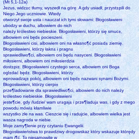
(Mt 5,1-12a)
Jezus, widz±c tłumy, wyszedł na górę. A gdy usiadł, przyst±pili do
Niego Jego uczniowie. Wtedy
otworzył swoje usta i nauczał ich tymi słowami: Błogosławieni
ubodzy w duchu, albowiem do nich
należy królestwo niebieskie. Błogosławieni, którzy się smuc±,
albowiem oni będ± pocieszeni.
Błogosławieni cisi, albowiem oni na własno¶ć posi±d± ziemię.
Błogosławieni, którzy łakn± i pragn±
sprawiedliwo¶ci, albowiem oni będ± nasyceni. Błogosławieni
miłosierni, albowiem oni miłosierdzia
dost±pi±. Błogosławieni czystego serca, albowiem oni Boga
ogl±dać będ±. Błogosławieni, którzy
wprowadzaj± pokój, albowiem oni będ± nazwani synami Bożymi.
Błogosławieni, którzy cierpi±
prze¶ladowanie dla sprawiedliwo¶ci, albowiem do nich należy
królestwo niebieskie. Błogosławieni
jeste¶cie, gdy /ludzie/ wam ur±gaj± i prze¶laduj± was, i gdy z mego
powodu mówi± kłamliwie
wszystko złe na was. Cieszcie się i radujcie, albowiem wielka jest
wasza nagroda w niebie.
Moje zamy¶lenie przy czytaniu Ewangelii.
Błogosławieństwa to prawdziwy drogowskaz który wskazuje którędy
mam i¶ć. To niesamowite w