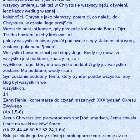
wszyscy umieraj±, tak też w Chrystusie wszyscy będ± ożywieni,
lecz każdy według własnej
kolejno¶ci. Chrystus jako pierwszy, potem ci, co należ± do
Chrystusa, w czasie Jego przyj¶cia.
Wreszcie nast±pi koniec, gdy przekaże królowanie Bogu i Ojcu.
Trzeba bowiem, ażeby królował, aż
położy wszystkich nieprzyjaciół pod swoje stopy. Jako ostatni wróg,
zostanie pokonana ¶mierć.
Wszystko bowiem rzucił pod stopy Jego. Kiedy się mówi, że
wszystko jest poddane, znaczy to, że z
wyj±tkiem Tego, który mu wszystko poddał. A gdy już wszystko
zostanie Mu poddane, wtedy i sam
Syn zostanie poddany Temu, który Synowi poddał wszystko, aby
Bóg był wszystkim we
wszystkich.
14
Zamy¶lenie i komentarze do czytań mszalnych XXX tydzień Okresu
Zwykłego
(Ap 1,5-6)
Jezus Chrystus jest pierworodnym spo¶ród umarłych, Jemu chwała
i moc na wieki wieków! Amen.
(Łk 23,44-46.50.52-53;24,1-6a)
Było już około godziny szóstej i mrok ogarn±ł cał± ziemię aż do