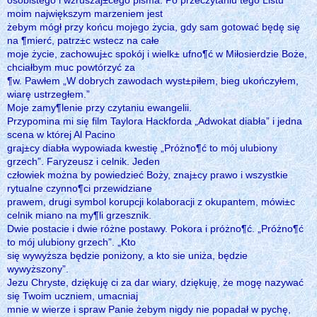
moim największym marzeniem jest
żebym mógł przy końcu mojego życia, gdy sam gotować będę się
na ¶mierć, patrz±c wstecz na całe
moje życie, zachowuj±c spokój i wielk± ufno¶ć w Miłosierdzie Boże,
chciałbym muc powtórzyć za
¶w. Pawłem „W dobrych zawodach wyst±piłem, bieg ukończyłem,
wiarę ustrzegłem.”
Moje zamy¶lenie przy czytaniu ewangelii.
Przypomina mi się film Taylora Hackforda „Adwokat diabła” i jedna
scena w której Al Pacino
graj±cy diabła wypowiada kwestię „Próżno¶ć to mój ulubiony
grzech”. Faryzeusz i celnik. Jeden
człowiek można by powiedzieć Boży, znaj±cy prawo i wszystkie
rytualne czynno¶ci przewidziane
prawem, drugi symbol korupcji kolaboracji z okupantem, mówi±c
celnik miano na my¶li grzesznik.
Dwie postacie i dwie różne postawy. Pokora i próżno¶ć. „Próżno¶ć
to mój ulubiony grzech”. „Kto
się wywyższa będzie poniżony, a kto sie uniża, będzie
wywyższony”.
Jezu Chryste, dziękuję ci za dar wiary, dziękuję, że mogę nazywać
się Twoim uczniem, umacniaj
mnie w wierze i spraw Panie żebym nigdy nie popadał w pychę,