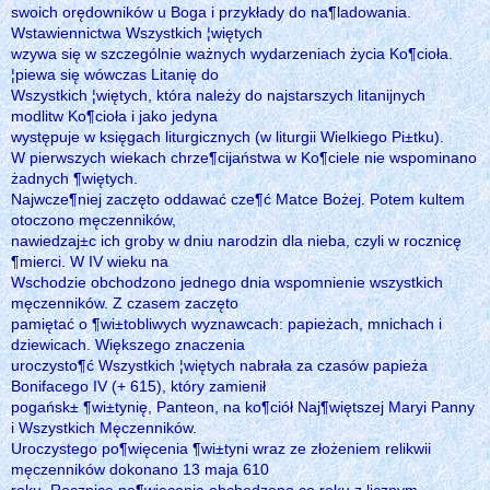
swoich orędowników u Boga i przykłady do na¶ladowania.
Wstawiennictwa Wszystkich ¦więtych
wzywa się w szczególnie ważnych wydarzeniach życia Ko¶cioła.
¦piewa się wówczas Litanię do
Wszystkich ¦więtych, która należy do najstarszych litanijnych
modlitw Ko¶cioła i jako jedyna
występuje w księgach liturgicznych (w liturgii Wielkiego Pi±tku).
W pierwszych wiekach chrze¶cijaństwa w Ko¶ciele nie wspominano
żadnych ¶więtych.
Najwcze¶niej zaczęto oddawać cze¶ć Matce Bożej. Potem kultem
otoczono męczenników,
nawiedzaj±c ich groby w dniu narodzin dla nieba, czyli w rocznicę
¶mierci. W IV wieku na
Wschodzie obchodzono jednego dnia wspomnienie wszystkich
męczenników. Z czasem zaczęto
pamiętać o ¶wi±tobliwych wyznawcach: papieżach, mnichach i
dziewicach. Większego znaczenia
uroczysto¶ć Wszystkich ¦więtych nabrała za czasów papieża
Bonifacego IV (+ 615), który zamienił
pogańsk± ¶wi±tynię, Panteon, na ko¶ciół Naj¶więtszej Maryi Panny
i Wszystkich Męczenników.
Uroczystego po¶więcenia ¶wi±tyni wraz ze złożeniem relikwii
męczenników dokonano 13 maja 610
roku. Rocznicę po¶więcenia obchodzono co roku z licznym