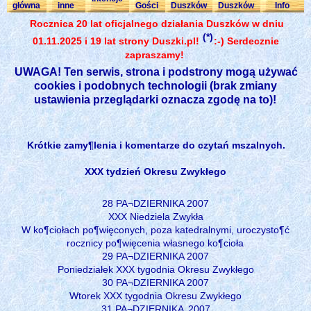
główna
inne
Gości
Duszków
Duszków
Info
Rocznica 20 lat oficjalnego działania Duszków w dniu
(*)
01.11.2025 i 19 lat strony Duszki.pl!
:-) Serdecznie
zapraszamy!
UWAGA! Ten serwis, strona i podstrony mogą używać
cookies i podobnych technologii (brak zmiany
ustawienia przeglądarki oznacza zgodę na to)!
Krótkie zamy¶lenia i komentarze do czytań mszalnych.
XXX tydzień Okresu Zwykłego
28 PA¬DZIERNIKA 2007
XXX Niedziela Zwykła
W ko¶ciołach po¶więconych, poza katedralnymi, uroczysto¶ć
rocznicy po¶więcenia własnego ko¶cioła
29 PA¬DZIERNIKA 2007
Poniedziałek XXX tygodnia Okresu Zwykłego
30 PA¬DZIERNIKA 2007
Wtorek XXX tygodnia Okresu Zwykłego
31 PA¬DZIERNIKA
2007