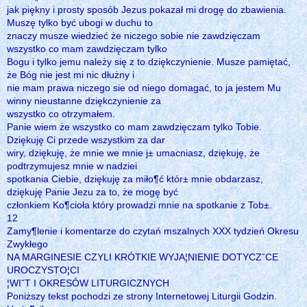
jak piękny i prosty sposób Jezus pokazał mi drogę do zbawienia.
Muszę tylko być ubogi w duchu to
znaczy musze wiedzieć że niczego sobie nie zawdzięczam
wszystko co mam zawdzięczam tylko
Bogu i tylko jemu należy się z to dziękczynienie. Musze pamiętać,
że Bóg nie jest mi nic dłużny i
nie mam prawa niczego sie od niego domagać, to ja jestem Mu
winny nieustanne dziękczynienie za
wszystko co otrzymałem.
Panie wiem że wszystko co mam zawdzięczam tylko Tobie.
Dziękuję Ci przede wszystkim za dar
wiry, dziękuję, że mnie we mnie j± umacniasz, dziękuję, że
podtrzymujesz mnie w nadziei
spotkania Ciebie, dziękuję za miło¶ć któr± mnie obdarzasz,
dziękuję Panie Jezu za to, że mogę być
członkiem Ko¶cioła który prowadzi mnie na spotkanie z Tob±.
12
Zamy¶lenie i komentarze do czytań mszalnych XXX tydzień Okresu
Zwykłego
NA MARGINESIE CZYLI KRÓTKIE WYJA¦NIENIE DOTYCZˇCE
UROCZYSTO¦CI
¦WIˇT I OKRESÓW LITURGICZNYCH
Poniższy tekst pochodzi ze strony Internetowej Liturgii Godzin.