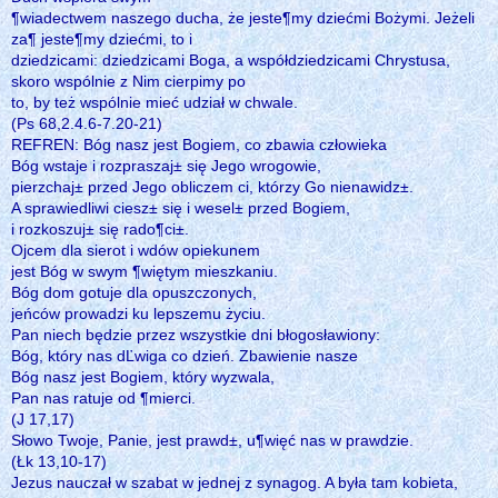
¶wiadectwem naszego ducha, że jeste¶my dziećmi Bożymi. Jeżeli
za¶ jeste¶my dziećmi, to i
dziedzicami: dziedzicami Boga, a współdziedzicami Chrystusa,
skoro wspólnie z Nim cierpimy po
to, by też wspólnie mieć udział w chwale.
(Ps 68,2.4.6-7.20-21)
REFREN: Bóg nasz jest Bogiem, co zbawia człowieka
Bóg wstaje i rozpraszaj± się Jego wrogowie,
pierzchaj± przed Jego obliczem ci, którzy Go nienawidz±.
A sprawiedliwi ciesz± się i wesel± przed Bogiem,
i rozkoszuj± się rado¶ci±.
Ojcem dla sierot i wdów opiekunem
jest Bóg w swym ¶więtym mieszkaniu.
Bóg dom gotuje dla opuszczonych,
jeńców prowadzi ku lepszemu życiu.
Pan niech będzie przez wszystkie dni błogosławiony:
Bóg, który nas dĽwiga co dzień. Zbawienie nasze
Bóg nasz jest Bogiem, który wyzwala,
Pan nas ratuje od ¶mierci.
(J 17,17)
Słowo Twoje, Panie, jest prawd±, u¶więć nas w prawdzie.
(Łk 13,10-17)
Jezus nauczał w szabat w jednej z synagog. A była tam kobieta,