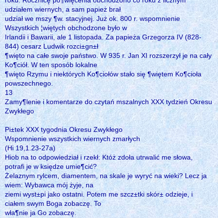
udziałem wiernych, a sam papież brał
udział we mszy ¶w. stacyjnej. Już ok. 800 r. wspomnienie
Wszystkich ¦więtych obchodzone było w
Irlandii i Bawarii, ale 1 listopada. Za papieża Grzegorza IV (828-
844) cesarz Ludwik rozci±gn±ł
¶więto na całe swoje państwo. W 935 r. Jan XI rozszerzył je na cały
Ko¶ciół. W ten sposób lokalne
¶więto Rzymu i niektórych Ko¶ciołów stało się ¶więtem Ko¶cioła
powszechnego.
13
Zamy¶lenie i komentarze do czytań mszalnych XXX tydzień Okresu
Zwykłego
Pi±tek XXX tygodnia Okresu Zwykłego
Wspomnienie wszystkich wiernych zmarłych
(Hi 19,1.23-27a)
Hiob na to odpowiedział i rzekł: Któż zdoła utrwalić me słowa,
potrafi je w księdze umie¶cić?
Żelaznym rylcem, diamentem, na skale je wyryć na wieki? Lecz ja
wiem: Wybawca mój żyje, na
ziemi wyst±pi jako ostatni. Potem me szcz±tki skór± odzieje, i
ciałem swym Boga zobaczę. To
wła¶nie ja Go zobaczę.