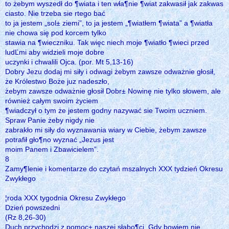
to żebym wyszedł do ¶wiata i ten wła¶nie ¶wiat zakwasił jak zakwas
ciasto. Nie trzeba sie rtego bać
to ja jestem „sol± ziemi”, to ja jestem „¶wiatłem ¶wiata” a ¶wiatła
nie chowa się pod korcem tylko
stawia na ¶wieczniku. Tak więc niech moje ¶wiatło ¶wieci przed
ludĽmi aby widzieli moje dobre
uczynki i chwalili Ojca. (por. Mt 5,13-16)
Dobry Jezu dodaj mi siły i odwagi żebym zawsze odważnie głosił,
że Królestwo Boże juz nadeszło,
żebym zawsze odważnie głosił Dobr± Nowinę nie tylko słowem, ale
również całym swoim życiem
¶wiadczył o tym że jestem godny nazywać sie Twoim uczniem.
Spraw Panie żeby nigdy nie
zabrakło mi siły do wyznawania wiary w Ciebie, żebym zawsze
potrafił gło¶no wyznać „Jezus jest
moim Panem i Zbawicielem”.
8
Zamy¶lenie i komentarze do czytań mszalnych XXX tydzień Okresu
Zwykłego
¦roda XXX tygodnia Okresu Zwykłego
Dzień powszedni
(Rz 8,26-30)
Duch przychodzi z pomoc± naszej słabo¶ci. Gdy bowiem nie