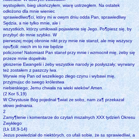
wyst±piłem, bieg ukończyłem, wiarę ustrzegłem. Na ostatek
odłożono dla mnie wieniec
sprawiedliwo¶ci, który mi w owym dniu odda Pan, sprawiedliwy
Sędzia, a nie tylko mnie, ale i
wszystkich, którzy umiłowali pojawienie się Jego. Po¶piesz się, by
przybyć do mnie szybko. W
pierwszej mojej obronie nikt przy mnie nie stan±ł, ale mię wszyscy
opu¶cili: niech im to nie będzie
policzone! Natomiast Pan stan±ł przy mnie i wzmocnił mię, żeby się
przeze mnie dopełniło
głoszenie Ewangelii i żeby wszystkie narody je posłyszały; wyrwany
też zostałem z paszczy lwa.
Wyrwie mię Pan od wszelkiego złego czynu i wybawi mię,
przyjmuj±c do swego królestwa
niebieskiego; Jemu chwała na wieki wieków! Amen.
(2 Kor 5,19)
W Chrystusie Bóg pojednał ¶wiat ze sob±, nam za¶ przekazał
słowo jednania.
2
Zamy¶lenie i komentarze do czytań mszalnych XXX tydzień Okresu
Zwykłego
(Łk 18,9-14)
Jezus powiedział do niektórych, co ufali sobie, że s± sprawiedliwi, a