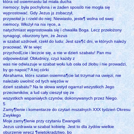
która od osiemnastu lat miała ducha
niemocy: była pochylona i w żaden sposób nie mogła się
wyprostować. Gdy Jezus j± zobaczył,
przywołał j± i rzekł do niej: Niewiasto, jeste¶ wolna od swej
niemocy. Włożył na ni± ręce, a
natychmiast wyprostowała się i chwaliła Boga. Lecz przełożony
synagogi, oburzony tym, że Jezus
w szabat uzdrowił, rzekł do ludu: Jest sze¶ć dni, w których należy
pracować. W te więc
przychodĽcie i leczcie się, a nie w dzień szabatu! Pan mu
odpowiedział: Obłudnicy, czyż każdy z
was nie odwi±zuje w szabat wołu lub osła od żłobu i nie prowadzi,
by go napoić? A tej córki
Abrahama, któr± szatan osiemna¶cie lat trzymał na uwięzi, nie
należało uwolnić od tych więzów w
dzień szabatu? Na te słowa wstyd ogarn±ł wszystkich Jego
przeciwników, a lud cały cieszył się ze
wszystkich wspaniałych czynów, dokonywanych przez Niego.
5
Zamy¶lenie i komentarze do czytań mszalnych XXX tydzień Okresu
Zwykłego
Moje zamy¶lenie przy czytaniu Ewangelii.
Jezus uzdrawia w szabat kobietę. Jest to dla żydów wielkie
oburzenie wręcz ¶więtokradztwo, bo