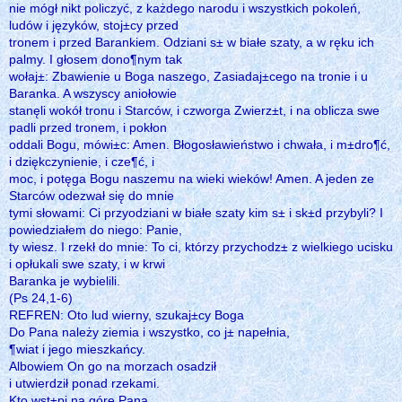
nie mógł nikt policzyć, z każdego narodu i wszystkich pokoleń,
ludów i języków, stoj±cy przed
tronem i przed Barankiem. Odziani s± w białe szaty, a w ręku ich
palmy. I głosem dono¶nym tak
wołaj±: Zbawienie u Boga naszego, Zasiadaj±cego na tronie i u
Baranka. A wszyscy aniołowie
stanęli wokół tronu i Starców, i czworga Zwierz±t, i na oblicza swe
padli przed tronem, i pokłon
oddali Bogu, mówi±c: Amen. Błogosławieństwo i chwała, i m±dro¶ć,
i dziękczynienie, i cze¶ć, i
moc, i potęga Bogu naszemu na wieki wieków! Amen. A jeden ze
Starców odezwał się do mnie
tymi słowami: Ci przyodziani w białe szaty kim s± i sk±d przybyli? I
powiedziałem do niego: Panie,
ty wiesz. I rzekł do mnie: To ci, którzy przychodz± z wielkiego ucisku
i opłukali swe szaty, i w krwi
Baranka je wybielili.
(Ps 24,1-6)
REFREN: Oto lud wierny, szukaj±cy Boga
Do Pana należy ziemia i wszystko, co j± napełnia,
¶wiat i jego mieszkańcy.
Albowiem On go na morzach osadził
i utwierdził ponad rzekami.
Kto wst±pi na górę Pana,