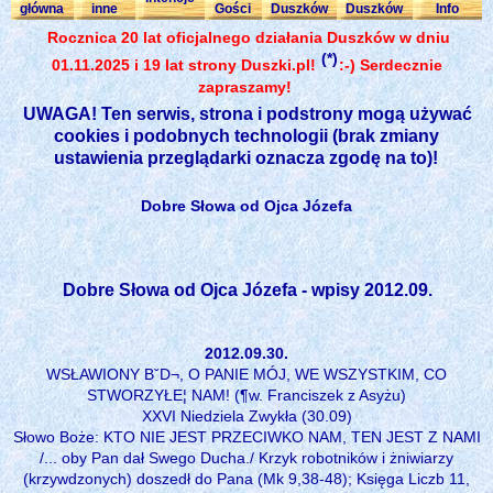
główna
inne
Gości
Duszków
Duszków
Info
Rocznica 20 lat oficjalnego działania Duszków w dniu
(*)
01.11.2025 i 19 lat strony Duszki.pl!
:-) Serdecznie
zapraszamy!
UWAGA! Ten serwis, strona i podstrony mogą używać
cookies i podobnych technologii (brak zmiany
ustawienia przeglądarki oznacza zgodę na to)!
Dobre Słowa od Ojca Józefa
Dobre Słowa od Ojca Józefa - wpisy 2012.09.
2012.09.30.
WSŁAWIONY BˇD¬, O PANIE MÓJ, WE WSZYSTKIM, CO
STWORZYŁE¦ NAM! (¶w. Franciszek z Asyżu)
XXVI Niedziela Zwykła (30.09)
Słowo Boże: KTO NIE JEST PRZECIWKO NAM, TEN JEST Z NAMI
/... oby Pan dał Swego Ducha./ Krzyk robotników i żniwiarzy
(krzywdzonych) doszedł do Pana (Mk 9,38-48); Księga Liczb 11,