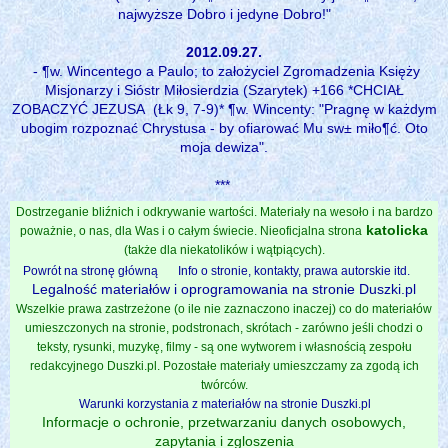
najwyższe Dobro i jedyne Dobro!"
2012.09.27.
- ¶w. Wincentego a Paulo; to założyciel Zgromadzenia Księży
Misjonarzy i Sióstr Miłosierdzia (Szarytek) +166 *CHCIAŁ
ZOBACZYĆ JEZUSA (Łk 9, 7-9)* ¶w. Wincenty: "Pragnę w każdym
ubogim rozpoznać Chrystusa - by ofiarować Mu sw± miło¶ć. Oto
moja dewiza".
***
Dostrzeganie bliźnich i odkrywanie wartości. Materiały na wesoło i na bardzo
katolicka
poważnie, o nas, dla Was i o całym świecie. Nieoficjalna strona
(także dla niekatolików i wątpiących).
Powrót na stronę główną
Info o stronie, kontakty, prawa autorskie itd.
Legalność materiałów i oprogramowania na stronie Duszki.pl
Wszelkie prawa zastrzeżone (o ile nie zaznaczono inaczej) co do materiałów
umieszczonych na stronie, podstronach, skrótach - zarówno jeśli chodzi o
teksty, rysunki, muzykę, filmy - są one wytworem i własnością zespołu
redakcyjnego Duszki.pl. Pozostałe materiały umieszczamy za zgodą ich
twórców.
Warunki korzystania z materiałów na stronie Duszki.pl
Informacje o ochronie, przetwarzaniu danych osobowych,
zapytania i zgloszenia