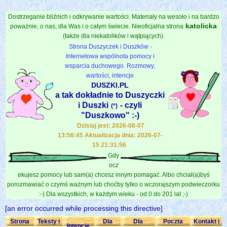
Dostrzeganie bliźnich i odkrywanie wartości. Materiały na wesoło i na bardzo
katolicka
poważnie, o nas, dla Was i o całym świecie. Nieoficjalna strona
(także dla niekatolików i wątpiących).
Strona Duszyczek i Duszków -
Internetowa wspólnota pomocy i
wsparcia duchowego. Rozmowy,
wartości, intencje
DUSZKI.PL
a tak dokładnie to Duszyczki
i Duszki
- czyli
(*)
"Duszkowo" :-)
Dzisiaj jest: 2026-08-07
13:56:45 Aktualizacja dnia: 2026-07-
15 21:31:56
Gdy
ocz
ekujesz pomocy lub sam(a) chcesz innym pomagać. Albo chciał(a)byś
porozmawiać o czymś ważnym lub choćby tylko o wczorajszym podwieczorku
:-) Dla wszystkich, w każdym wieku - od 0 do 201 lat ;-)
[an error occurred while processing this directive]
Strona
Teksty i
Dla
Dla
Poczta
Kontakt i
Intencje