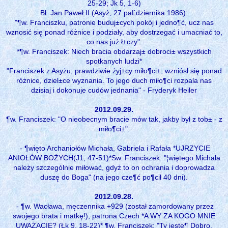
25-29; Jk 5, 1-6)
Bł. Jan Paweł II (Asyż, 27 paĽdziernika 1986):
"¶w. Franciszku, patronie buduj±cych pokój i jedno¶ć, ucz nas
wznosić się ponad różnice i podziały, aby dostrzegać i umacniać to,
co nas już ł±czy".
*¶w. Franciszek: Niech bracia obdarzaj± dobroci± wszystkich
spotkanych ludzi*
"Franciszek z Asyżu, prawdziwie żyj±cy miło¶ci±, wzniósł się ponad
różnice, dziel±ce wyznania. To jego duch miło¶ci rozpala nas
dzisiaj i dokonuje cudów jednania" - Fryderyk Heiler
2012.09.29.
¶w. Franciszek: "O nieobecnym bracie mów tak, jakby był z tob± - z
miło¶ci±".
- ¶więto Archaniołów Michała, Gabriela i Rafała *UJRZYCIE
ANIOŁÓW BOŻYCH(J1, 47-51)*Sw. Franciszek: "¦więtego Michała
należy szczególnie miłować, gdyż to on ochrania i doprowadza
duszę do Boga" (na jego cze¶ć po¶cił 40 dni).
2012.09.28.
- ¶w. Wacława, męczennika +929 (został zamordowany przez
swojego brata i matkę!), patrona Czech *A WY ZA KOGO MNIE
UWAŻACIE? (Łk 9, 18-22)* ¶w. Franciszek: "Ty jeste¶ Dobro,