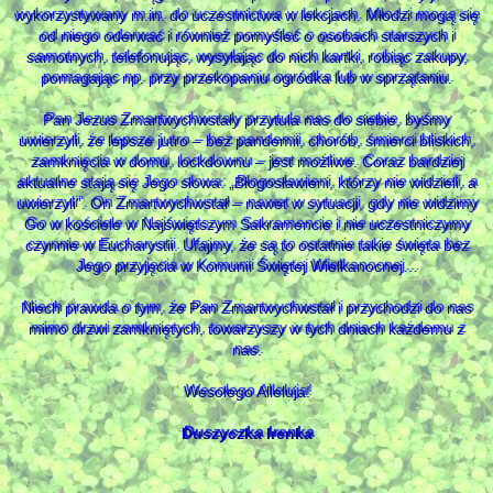
wykorzystywany m.in. do uczestnictwa w lekcjach. Młodzi mogą się
od niego oderwać i również pomyśleć o osobach starszych i
samotnych, telefonując, wysyłając do nich kartki, robiąc zakupy,
pomagając np. przy przekopaniu ogródka lub w sprzątaniu.
Pan Jezus Zmartwychwstały przytula nas do siebie, byśmy
uwierzyli, że lepsze jutro – bez pandemii, chorób, śmierci bliskich,
zamknięcia w domu, lockdownu – jest możliwe. Coraz bardziej
aktualne stają się Jego słowa: „Błogosławieni, którzy nie widzieli, a
uwierzyli”. On Zmartwychwstał – nawet w sytuacji, gdy nie widzimy
Go w kościele w Najświętszym Sakramencie i nie uczestniczymy
czynnie w Eucharystii. Ufajmy, że są to ostatnie takie święta bez
Jego przyjęcia w Komunii Świętej Wielkanocnej…
Niech prawda o tym, że Pan Zmartwychwstał i przychodzi do nas
mimo drzwi zamkniętych, towarzyszy w tych dniach każdemu z
nas.
Wesołego Alleluja!
Duszyczka Irenka