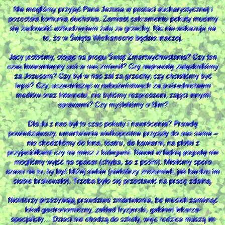
Nie mogliśmy przyjąć Pana Jezusa w postaci eucharystycznej i
pozostała komunia duchowa. Zamiast sakramentu pokuty musimy
się zadowolić wzbudzeniem żalu za grzechy. Nic nie wskazuje na
to, że w Święta Wielkanocne będzie inaczej.
Jacy jesteśmy, stojąc na progu Świąt Zmartwychwstania? Czy ten
czas kwarantanny coś w nas zmienił? Czy naprawdę zatęskniliśmy
za Jezusem? Czy był w nas żal za grzechy, czy chcieliśmy być
lepsi? Czy, uczestnicząc w nabożeństwach za pośrednictwem
mediów oraz Internetu, nie byliśmy rozproszeni, zajęci innymi
sprawami? Czy myśleliśmy o Nim?
Dla ilu z nas był to czas pokuty i nawrócenia? Prawdę
powiedziawszy, umartwienia wielkopostne przyszły do nas same –
nie chodziliśmy do kina, teatru, do kawiarni, na plotki z
przyjaciółkami czy na mecz z kolegami. Nawet w ładną pogodę nie
mogliśmy wyjść na spacer (chyba, że z psem). Mieliśmy sporo
czasu na to, by być bliżej siebie (niektórzy zrozumieli, jak bardzo im
siebie brakowało). Trzeba było się przestawić na pracę zdalną.
Niektórzy przeżywają prawdziwe zmartwienia, bo musieli zamknąć
lokal gastronomiczny, zakład fryzjerski, gabinet lekarza-
specjalisty… Dzieci nie chodzą do szkoły, więc rodzice muszą im