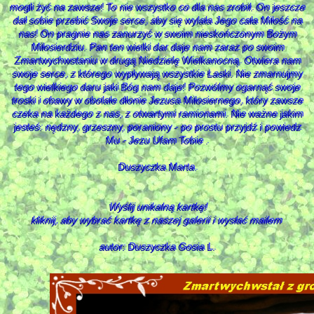
mogli żyć na zawsze! To nie wszystko co dla nas zrobił. On jeszcze
dał sobie przebić Swoje serce, aby się wylała Jego cała Miłość na
nas! On pragnie nas zanurzyć w swoim nieskończonym Bożym
Miłosierdziu. Pan ten wielki dar daje nam zaraz po swoim
Zmartwychwstaniu w drugą Niedzielę Wielkanocną. Otwiera nam
swoje serce, z którego wypływają wszystkie Łaski. Nie zmarnujmy
tego wielkiego daru jaki Bóg nam daje! Pozwólmy ogarnąć swoje
troski i obawy w obolałe dłonie Jezusa Miłosiernego, który zawsze
czeka na każdego z nas, z otwartymi ramionami. Nie ważne jakim
jesteś: nędzny, grzeszny, poraniony - po prostu przyjdź i powiedz
Mu - Jezu Ufam Tobie .
Duszyczka Marta.
Wyślij unikalną kartkę!
kliknij, aby wybrać kartkę z naszej galerii i wysłać mailem
autor: Duszyczka Gosia L.