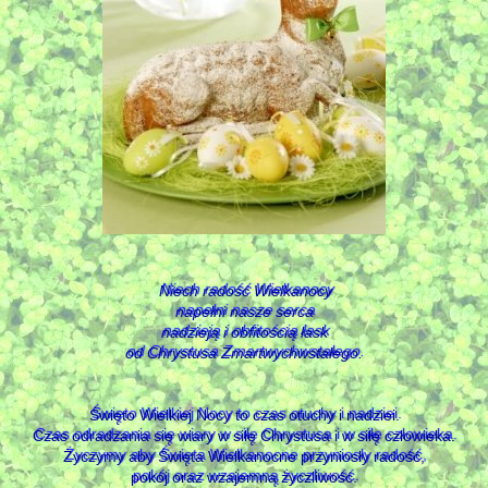
Niech radość Wielkanocy
napełni nasze serca
nadzieją i obfitością łask
od Chrystusa Zmartwychwstałego.
Święto Wielkiej Nocy to czas otuchy i nadziei.
Czas odradzania się wiary w siłę Chrystusa i w siłę człowieka.
Życzymy aby Święta Wielkanocne przyniosły radość,
pokój oraz wzajemną życzliwość.