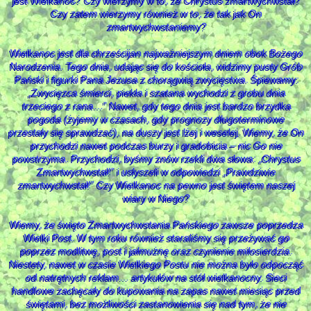
jest Wielkanoc? Czy wierzymy w to, że Chrystus zmartwychwstał?
Czy zatem wierzymy również w to, że tak jak On
zmartwychwstaniemy?
Wielkanoc jest dla chrześcijan najważniejszym dniem obok Bożego
Narodzenia. Tego dnia, udając się do kościoła, widzimy pusty Grób
Pański i figurki Pana Jezusa z chorągwią zwycięstwa. Śpiewamy:
„Zwycięzca śmierci, piekła i szatana wychodzi z grobu dnia
trzeciego z rana…” Nawet, gdy tego dnia jest bardzo brzydka
pogoda (żyjemy w czasach, gdy prognozy długoterminowe
przestały się sprawdzać), na duszy jest lżej i weselej. Wiemy, że On
przychodzi nawet podczas burzy i gradobicia – nic Go nie
powstrzyma. Przychodzi, byśmy znów rzekli dwa słowa: „Chrystus
Zmartwychwstał!” i usłyszeli w odpowiedzi „Prawdziwie
zmartwychwstał!” Czy Wielkanoc na pewno jest świętem naszej
wiary w Niego?
Wiemy, że święto Zmartwychwstania Pańskiego zawsze poprzedza
Wielki Post. W tym roku również staraliśmy się przeżywać go
poprzez modlitwę, post i jałmużnę oraz czynienie miłosierdzia.
Niestety, nawet w czasie Wielkiego Postu nie można było odpocząć
od natrętnych reklam… artykułów na stół wielkanocny. Sieci
handlowe zachęcały do kupowania na zapas nawet miesiąc przed
świętami, bez możliwości zastanowienia się nad tym, że nie