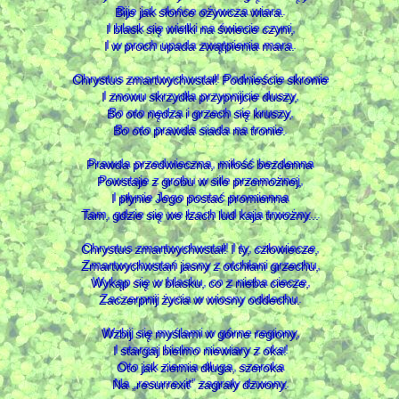
Bije jak słońce ożywcza wiara.
I blask się wielki na świecie czyni,
I w proch upada zwątpienia mara.
Chrystus zmartwychwstał! Podnieście skronie
I znowu skrzydła przypnijcie duszy,
Bo oto nędza i grzech się kruszy,
Bo oto prawda siada na tronie.
Prawda przedwieczna, miłość bezdenna
Powstaje z grobu w sile przemożnej,
I płynie Jego postać promienna
Tam, gdzie się we łzach lud kaja trwożny...
Chrystus zmartwychwstał! I ty, człowiecze,
Zmartwychwstań jasny z otchłani grzechu,
Wykąp się w blasku, co z nieba ciecze,
Zaczerpnij życia w wiosny oddechu.
Wzbij się myślami w górne regiony,
I stargaj bielmo niewiary z oka!
Oto jak ziemia długa, szeroka
Na „resurrexit” zagrały dzwony.