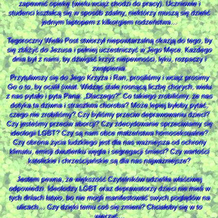
zapewnić opiekę (wielu wciąż chodzi do pracy). Uczniowie i
studenci kształcą się w sposób zdalny, niektórzy muszą się dzielić
jednym laptopem z kilkorgiem rodzeństwa…
Tegoroczny Wielki Post stworzył niepowtarzalną okazją do tego, by
się zbliżyć do Jezusa i pełniej uczestniczyć w Jego Męce. Każdego
dnia był z nami, by dźwigać krzyż niepewności, lęku, rozpaczy i
zwątpienia.
Przytuliwszy się do Jego Krzyża i Ran, prosiliśmy i wciąż prosimy
Go o to, by ocalił świat. Widząc stale rosnącą liczbę chorych, wielu
z nas pytało i pyta Pana: „Dlaczego?” Co takiego zrobiliśmy, że nas
dotyka ta dziwna i straszliwa choroba? Może lepiej byłoby pytać,
czego nie zrobiliśmy? Czy byliśmy przeciw deprawowaniu dzieci?
Czy jesteśmy przeciw aborcji? Czy zdecydowanie sprzeciwiamy się
ideologii LGBT? Czy są nam obce małżeństwa homoseksualne?
Czy obrona życia ludzkiego jest dla nas ważniejsza od ochrony
klimatu, emisji dwutlenku węgla i segregacji śmieci? Czy wartości
katolickie i chrześcijańskie są dla nas najważniejsze?
Jestem pewna, że większość Czytelników udzieliła właściwej
odpowiedzi. Ideolodzy LGBT oraz deprawatorzy dzieci nie mieli w
tych dniach łatwo, bo nie mogli manifestować swych poglądów na
ulicach… Czy dzięki temu coś się zmieni? Chciałoby się w to
wierzyć…