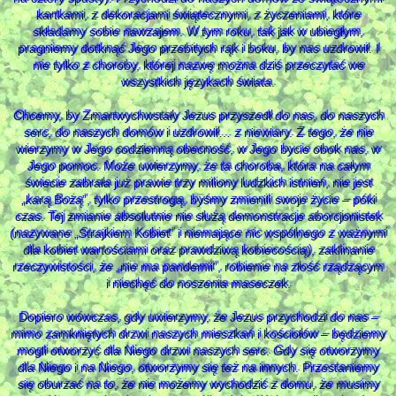
kartkami, z dekoracjami świątecznymi, z życzeniami, które
składamy sobie nawzajem. W tym roku, tak jak w ubiegłym,
pragniemy dotknąć Jego przebitych rąk i boku, by nas uzdrowił. I
nie tylko z choroby, której nazwę można dziś przeczytać we
wszystkich językach świata.
Chcemy, by Zmartwychwstały Jezus przyszedł do nas, do naszych
serc, do naszych domów i uzdrowił… z niewiary. Z tego, że nie
wierzymy w Jego codzienną obecność, w Jego bycie obok nas, w
Jego pomoc. Może uwierzymy, że ta choroba, która na całym
świecie zabrała już prawie trzy miliony ludzkich istnień, nie jest
„karą Bożą”, tylko przestrogą, byśmy zmienili swoje życie – póki
czas. Tej zmianie absolutnie nie służą demonstracje aborcjonistek
(nazywane „Strajkiem Kobiet” i niemające nic wspólnego z ważnymi
dla kobiet wartościami oraz prawdziwą kobiecością), zaklinanie
rzeczywistości, że „nie ma pandemii”, robienie na złość rządzącym
i niechęć do noszenia maseczek.
Dopiero wówczas, gdy uwierzymy, że Jezus przychodzi do nas –
mimo zamkniętych drzwi naszych mieszkań i kościołów – będziemy
mogli otworzyć dla Niego drzwi naszych serc. Gdy się otworzymy
dla Niego i na Niego, otworzymy się też na innych. Przestaniemy
się oburzać na to, że nie możemy wychodzić z domu, że musimy