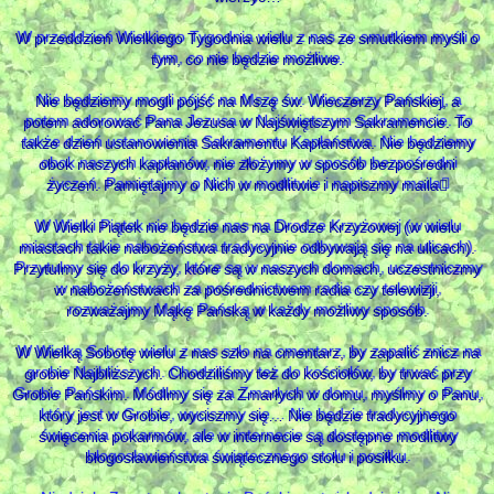
W przeddzień Wielkiego Tygodnia wielu z nas ze smutkiem myśli o
tym, co nie będzie możliwe.
Nie będziemy mogli pójść na Mszę św. Wieczerzy Pańskiej, a
potem adorować Pana Jezusa w Najświętszym Sakramencie. To
także dzień ustanowienia Sakramentu Kapłaństwa. Nie będziemy
obok naszych kapłanów, nie złożymy w sposób bezpośredni
życzeń. Pamiętajmy o Nich w modlitwie i napiszmy maila
W Wielki Piątek nie będzie nas na Drodze Krzyżowej (w wielu
miastach takie nabożeństwa tradycyjnie odbywają się na ulicach).
Przytulmy się do krzyży, które są w naszych domach, uczestniczmy
w nabożeństwach za pośrednictwem radia czy telewizji,
rozważajmy Mąkę Pańską w każdy możliwy sposób.
W Wielką Sobotę wielu z nas szło na cmentarz, by zapalić znicz na
grobie Najbliższych. Chodziliśmy też do kościołów, by trwać przy
Grobie Pańskim. Módlmy się za Zmarłych w domu, myślmy o Panu,
który jest w Grobie, wyciszmy się… Nie będzie tradycyjnego
święcenia pokarmów, ale w internecie są dostępne modlitwy
błogosławieństwa świątecznego stołu i posiłku.