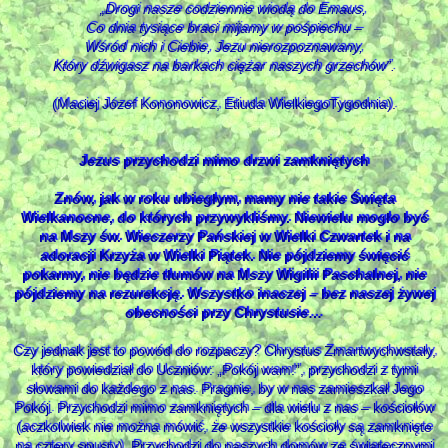
„Drogi nasze codziennie wiodą do Emaus,
Co dnia tysiące braci mijamy w pośpiechu –
Wśród nich i Ciebie, Jezu nierozpoznawany,
Który dźwigasz na barkach ciężar naszych grzechów”.
(Maciej Józef Kononowicz, Etiuda WielkiegoTygodnia).
Jezus przychodzi mimo drzwi zamkniętych
Znów, jak w roku ubiegłym, mamy nie takie Święta
Wielkanocne, do których przywykliśmy. Niewielu mogło być
na Mszy św. Wieczerzy Pańskiej w Wielki Czwartek i na
adoracji Krzyża w Wielki Piątek. Nie pójdziemy święcić
pokarmy, nie będzie tłumów na Mszy Wigilii Paschalnej, nie
pójdziemy na rezurekcję. Wszystko inaczej – bez naszej żywej
obecności przy Chrystusie…
Czy jednak jest to powód do rozpaczy? Chrystus Zmartwychwstały,
który powiedział do Uczniów: „Pokój wam!”, przychodzi z tymi
słowami do każdego z nas. Pragnie, by w nas zamieszkał Jego
Pokój. Przychodzi mimo zamkniętych – dla wielu z nas – kościołów
(aczkolwiek nie można mówić, że wszystkie kościoły są zamknięte
na cztery spusty). Przychodzi do naszych domów ze świątecznymi