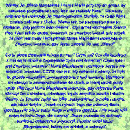
Wiemy, że „Maria Magdalena i druga Maria przyszły do grobu, by
namaścić pogrzebane ciało, lecz nie znalazły Pana”. Niewiasty
najpierw nie uwierzyły, że zmartwychwstał. Myślały, że Ciało Pana
zostało zabrane z Grobu. Wiemy też, że pierwszego dnia po
szabacie, „gdy jeszcze było ciemno”, czyli przed wschodem Słońca,
Piotr i Jan szli do grobu. Uwierzyli, że zmartwychwstał, gdy ujrzeli,
że grób jest pusty i leżą płótna. Maria Magdalena uwierzyła w
Zmartwychwstanie, gdy Jezus zawołał do niej: „Mario!”
Co te słowa Ewangelii mówią do nas? Czym są? Czy dla każdego
z nas są to słowa o Zwycięstwie życia nad śmiercią? Czym było i
jest Zmartwychwstanie? Maria Magdalena i uczniowie Jezusa nie
rozważali wówczas, CZYM ono jest. My natomiast wiemy, że było
to, przede wszystkim, zwycięstwo wiary nad niewiarą. Uczniowie
nie wierzyli w zmartwychwstanie do chwili, w której ujrzeli pusty
grób. Płacząca Maria Magdalena uwierzyła, gdy usłyszała Pana.
Walczył On z niewiarą, odwołując się do zmysłów wzroku i słuchu.
Wiemy, że Tomasz żądał nie tylko „uaktywnienia” wzroku i słuchu,
ale także dotyku: „Jeżeli na rękach Jego nie zobaczę śladu
gwoździ i nie włożę palca mego w miejsce gwoździ, i nie włożę ręki
mojej do boku Jego, nie uwierzę”. Jezus pozwala się dotknąć,
ponieważ ostatecznie zwyciężył, chociaż mówi także:
„Błogosławieni, którzy nie widzieli, a uwierzyli”.