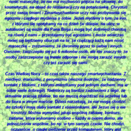
nosić maseczkę, że nie ma możliwości pójścia na siłownię, do
kosmetyczki, na obiad do restauracji czy na potańcówkę. Chrystus
przez swoją śmierć i Zmartwychwstanie uczy nas pozbywania się
egoizmu i ciągłego myślenia o sobie. Jeżeli myślimy o tym, że inni,
z którymi się spotykamy na co dzień (w sklepie, na ulicy, w
autobusie) są ważni dla Pana Boga i mogą być dotknięci chorobą
na równi z nami – przestajemy być egoistami. I może wówczas
mniej się będziemy oburzali na to, że rządzący każą nam nosić
maseczkę – zrozumiemy, że chronimy przez to siebie i innych.
Owszem, zaszczepiło się już 6 milionów osób, ale nie znaczy to, że
osoby zaszczepione są trwale odporne i nie mogą zarazić innych
czy też zarazić się sami.
Czas Wielkiej Nocy – to czas także naszego zmartwychwstania. Z
niechęci, marazmu, z pesymizmu (można dostrzec, że codzienny
kontakt z bliskimi, z którymi mieszkamy pod jednym dachem, ma w
sobie wiele dobrego). Niektórzy są bardzo zadowoleni z tego, że
aktualnie pracują zdalnie, bo nie muszą dojeżdżać na uczelnię lub
do biura w innym mieście. Dzieci narzekają, że nie mogą chodzić
do szkoły i mają słaby kontakt z rówieśnikami, ale Jezus się o nie
troszczy. Można wymyśleć jakąś wspólną zabawę, konkurs,
zadanie, które wykonamy osobno – każdy w swoim domu, ale
jednocześnie wspólnie, bo np. w tym samym czasie. Nie chodzi,
oczywiście, o ciągłe siedzenie przed komputerem, który jest