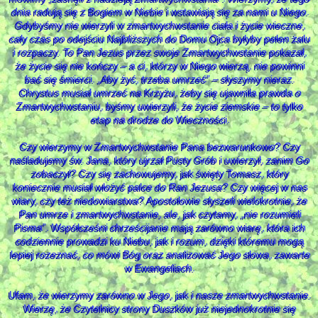
dnia radują się z Bogiem w Niebie i wstawiają się za nami u Niego.
Gdybyśmy nie wierzyli w zmartwychwstanie ciała i życie wieczne,
cały czas po odejściu Najbliższych do Domu Ojca byłyby pełen żalu
i rozpaczy. To Pan Jezus przez swoje Zmartwychwstanie pokazał,
że życie się nie kończy – a ci, którzy w Niego wierzą, nie powinni
bać się śmierci. „Aby żyć, trzeba umrzeć” – słyszymy nieraz.
Chrystus musiał umrzeć na Krzyżu, żeby się ujawniła prawda o
Zmartwychwstaniu, byśmy uwierzyli, że życie ziemskie – to tylko
etap na drodze do Wieczności.
Czy wierzymy w Zmartwychwstanie Pana bezwarunkowo? Czy
naśladujemy św. Jana, który ujrzał Pusty Grób i uwierzył, zanim Go
zobaczył? Czy się zachowujemy, jak święty Tomasz, który
koniecznie musiał włożyć palce do Ran Jezusa? Czy więcej w nas
wiary, czy też niedowiarstwa? Apostołowie słyszeli wielokrotnie, że
Pan umrze i zmartwychwstanie, ale, jak czytamy, „nie rozumieli
Pisma”. Współcześni chrześcijanie mają zarówno wiarę, która ich
codziennie prowadzi ku Niebu, jak i rozum, dzięki któremu mogą
lepiej rozeznać, co mówi Bóg oraz analizować Jego słowa, zawarte
w Ewangeliach.
Ufam, że wierzymy zarówno w Jego, jak i nasze zmartwychwstanie.
Wierzę, że Czytelnicy strony Duszków już niejednokrotnie się