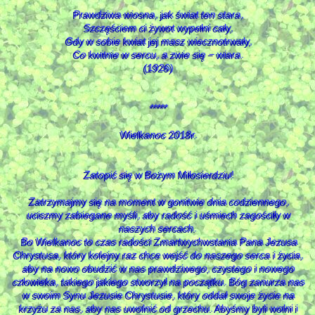
Prawdziwa wiosna, jak świat ten stara,
Szczęściem ci żywot wypełni cały,
Gdy w sobie kwiat jej masz wiecznotrwały,
Co kwitnie w sercu, a zwie się − wiara.
(1926)
*****
Wielkanoc 2018r.
Zatopić się w Bożym Miłosierdziu!
Zatrzymajmy się na moment w gonitwie dnia codziennego,
uciszmy zabiegane myśli, aby radość i uśmiech zagościły w
naszych sercach.
Bo Wielkanoc to czas radości Zmartwychwstania Pana Jezusa
Chrystusa, który kolejny raz chce wejść do naszego serca i życia,
aby na nowo obudzić w nas prawdziwego, czystego i nowego
człowieka, takiego jakiego stworzył na początku. Bóg zanurza nas
w swoim Synu Jezusie Chrystusie, który oddał swoje życie na
krzyżu za nas, aby nas uwolnić od grzechu. Abyśmy byli wolni i