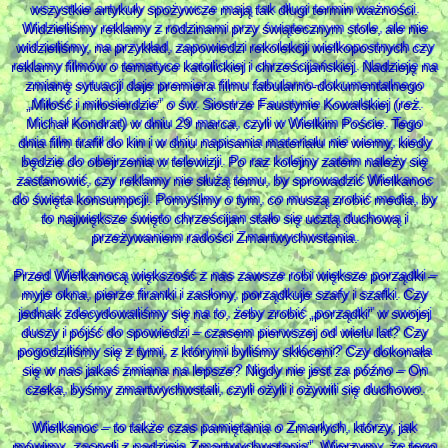
wszystkie artykuły spożywcze mają tak długi termin ważności.
Widzieliśmy reklamy z rodzinami przy świątecznym stole, ale nie
widzieliśmy, na przykład, zapowiedzi rekolekcji wielkopostnych czy
reklamy filmów o tematyce katolickiej i chrześcijańskiej. Nadzieję na
zmianę sytuacji daje premiera filmu fabularno-dokumentalnego
„Miłość i miłosierdzie” o św. Siostrze Faustynie Kowalskiej (reż.
Michał Kondrat) w dniu 29 marca, czyli w Wielkim Poście. Tego
dnia film trafił do kin i w dniu napisania materiału nie wiemy, kiedy
będzie do obejrzenia w telewizji. Po raz kolejny zatem należy się
zastanowić, czy reklamy nie służą temu, by sprowadzić Wielkanoc
do święta konsumpcji. Pomyślmy o tym, co muszą zrobić media, by
to największe święto chrześcijan stało się ucztą duchową i
przeżywaniem radości Zmartwychwstania.
Przed Wielkanocą większość z nas zawsze robi większe porządki –
myje okna, pierze firanki i zasłony, porządkuje szafy i szafki. Czy
jednak zdecydowaliśmy się na to, żeby zrobić „porządki” w swojej
duszy i pójść do spowiedzi – czasem pierwszej od wielu lat? Czy
pogodziliśmy się z tymi, z którymi byliśmy skłóceni? Czy dokonała
się w nas jakaś zmiana na lepsze? Nigdy nie jest za późno – On
czeka, byśmy zmartwychwstali, czyli ożyli i ożywili się duchowo.
Wielkanoc – to także czas pamiętania o Zmarłych, którzy, jak
mówimy „zasnęli z nadzieją Zmartwychwstania”. Wierzymy, że tego