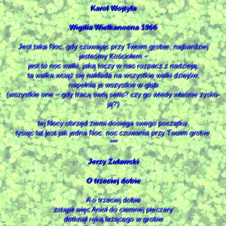
Karol Wojtyła
Wigilia Wielkanocna 1966
Jest taka Noc, gdy czuwając przy Twoim grobie, najbardziej
jesteśmy Kościołem −
jest to noc walki, jaką toczy w nas rozpacz z nadzieją:
ta walka wciąż się nakłada na wszystkie walki dziejów,
napełnia je wszystkie w głąb
(wszystkie one − gdy tracą swój sens? czy go wtedy właśnie zysku­
ją?)
tej Nocy obrzęd ziemi dosięga swego początku.
tysiąc lat jest jak jedna Noc: noc czuwania przy Twoim grobie.
***
Jerzy Żuławski
O trzeciej dobie
A o trzeciej dobie
zstąpił więc Anioł do ciemnej pieczary
dotknął ręką leżącego w grobie