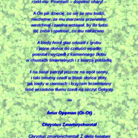
rzekł mu: Powstań! ‒ dopełnić ofiary! ‒
A On jak dziecię, co się ze snu budzi,
niechętne, że mu marzenia przerwano,
westchnął i zwolna wstawał, by do ludzi
iść znów i spełniać, co mu nakazano.
A kiedy Anioł głaz odwalił z grobu
i jasne słońce do czeluści wpadło,
powstał i wyszedł z kamiennego żłobu
w chustach śmiertelnych i z twarzą pobladłą.
I na świat patrzył jeszcze na wpół senny,
i taki smutny szedł w blask słońca złoty,
jak kiedy w cierniach i krzyżem brzemienny
śród wrzasków tłumu szedł na szczyt Golgoty.
***
Artur Oppman (Or-Ot)
Chrystus Zmartwychwstał
Chrystus zmartwychwstał! Z głębi świątyni