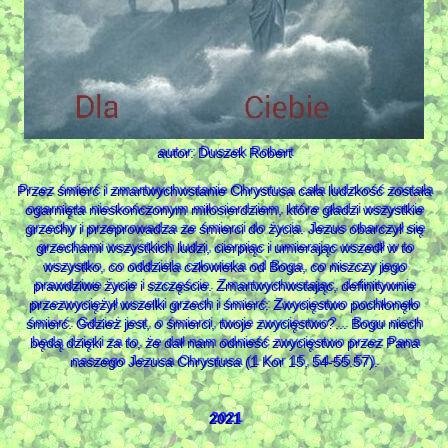
autor: Duszek Robert
Przez śmierć i zmartwychwstanie Chrystusa cała ludzkość została
ogarnięta nieskończonym miłosierdziem, które gładzi wszystkie
grzechy i przeprowadza ze śmierci do życia. Jezus obarczył się
grzechami wszystkich ludzi, cierpiąc i umierając wszedł w to
wszystko, co oddziela człowieka od Boga, co niszczy jego
prawdziwe życie i szczęście. Zmartwychwstając, definitywnie
przezwyciężył wszelki grzech i śmierć: Zwycięstwo pochłonęło
śmierć. Gdzież jest, o śmierci, twoje zwycięstwo?... Bogu niech
będą dzięki za to, że dał nam odnieść zwycięstwo przez Pana
naszego Jezusa Chrystusa (1 Kor 15, 54-55.57).
2021