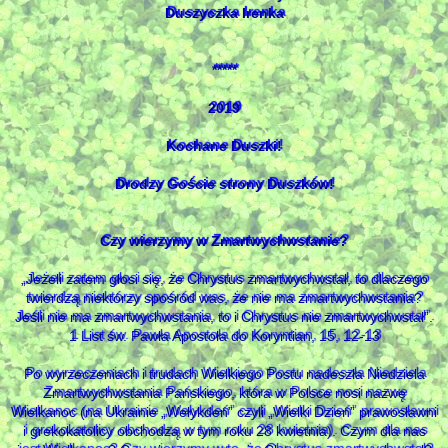
Duszyczka Irenka
*****
2019
Kochane Duszki!
Drodzy Goście strony Duszków!
Czy wierzymy w Zmartwychwstanie?
„Jeżeli zatem głosi się, że Chrystus zmartwychwstał, to dlaczego
twierdzą niektórzy spośród was, że nie ma zmartwychwstania?
Jeśli nie ma zmartwychwstania, to i Chrystus nie zmartwychwstał”.
1 List św. Pawła Apostoła do Koryntian, 15, 12-13
Po wyrzeczeniach i trudach Wielkiego Postu nadeszła Niedziela
Zmartwychwstania Pańskiego, która w Polsce nosi nazwę
Wielkanoc (na Ukrainie „Wełykdeń” czyli „Wielki Dzień” prawosławni
i grekokatolicy obchodzą w tym roku 28 kwietnia). Czym dla nas