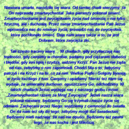
Niewiara umarła, narodziła się wiara. Od tamtej chwili wierzymy, że
On naprawdę zmartwychwstał. Jako pierwszy pokonał śmierć.
Zmartwychwstanie jest zwycięstwem życia nad śmiercią – nie tylko
fizyczną, ale i duchową. Przez swoje zmartwychwstanie Pan Jezus
wprowadza nas do nowego życia, prowadzi nas do zwycięstwa,
które pochłonęło śmierć. Daje nam wiarę także w to, że jest
Dobrem, które zwycięża zło.
Tak często tracimy wiarę… W chwilach, gdy przytłaczają nas
trudności, gdy cierpimy w chorobie, padamy pod ciężarem słabości
i błędów, gdy inni kpią i szydzą, widzimy Krzyż. Pan Jezus nie żąda
od nas, żebyśmy o nim zapomnieli. Chodzi Mu o to, żebyśmy
patrzyli i na Krzyż i na to, co za nim. Wielkie Piątki i Golgoty bywają
w życiu każdego z nas. Cierpimy i upadamy. Nieraz też nam się
wydaje, że umieramy duchowo, opuszczamy Go, odchodzimy. W
takich chwilach Jezus wyciąga nas z naszego grobu i mówi:
„Zmartwychwstań razem ze Mną! Zwyciężaj!” Jeżeli nasza wiara
pokona niewiarę, będziemy Go się trzymali i nasze życie się
odmieni. Zachęceni przez Niego, wyjdziemy z ciemności do światła.
On da nam też siły do tego, żebyśmy mogli dać świadectwo.
Będziemy mieli nadzieję, że nas nie opuści. Będziemy też pewni
tego, że nas kocha i jest Miłością.