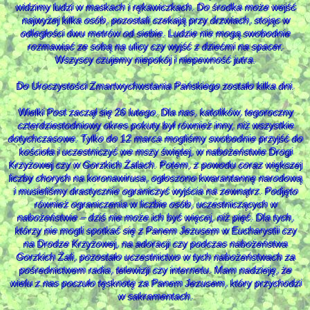
widzimy ludzi w maskach i rękawiczkach. Do środka może wejść
najwyżej kilka osób, pozostali czekają przy drzwiach, stojąc w
odległości dwu metrów od siebie. Ludzie nie mogą swobodnie
rozmawiać ze sobą na ulicy czy wyjść z dziećmi na spacer.
Wszyscy czujemy niepokój i niepewność jutra.
Do Uroczystości Zmartwychwstania Pańskiego zostało kilka dni.
Wielki Post zaczął się 26 lutego. Dla nas, katolików, tegoroczny
czterdziestodniowy okres pokuty był również inny, niż wszystkie
dotychczasowe. Tylko do 12 marca mogliśmy swobodnie przyjść do
kościoła i uczestniczyć we mszy świętej, w nabożeństwie Drogi
Krzyżowej czy w Gorzkich Żalach. Potem, z powodu coraz większej
liczby chorych na koronawirusa, ogłoszono kwarantannę narodową
i musieliśmy drastycznie ograniczyć wyjścia na zewnątrz. Podjęto
również ograniczenia w liczbie osób, uczestniczących w
nabożeństwie – dziś nie może ich być więcej, niż pięć. Dla tych,
którzy nie mogli spotkać się z Panem Jezusem w Eucharystii czy
na Drodze Krzyżowej, na adoracji czy podczas nabożeństwa
Gorzkich Żali, pozostało uczestnictwo w tych nabożeństwach za
pośrednictwem radia, telewizji czy internetu. Mam nadzieję, że
wielu z nas poczuło tęsknotę za Panem Jezusem, który przychodzi
w sakramentach.