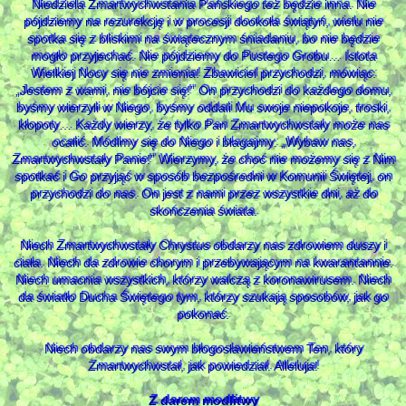
Niedziela Zmartwychwstania Pańskiego też będzie inna. Nie
pójdziemy na rezurekcję i w procesji dookoła świątyń, wielu nie
spotka się z bliskimi na świątecznym śniadaniu, bo nie będzie
mogło przyjechać. Nie pójdziemy do Pustego Grobu… Istota
Wielkiej Nocy się nie zmienia! Zbawiciel przychodzi, mówiąc:
„Jestem z wami, nie bójcie się!” On przychodzi do każdego domu,
byśmy wierzyli w Niego, byśmy oddali Mu swoje niepokoje, troski,
kłopoty… Każdy wierzy, że tylko Pan Zmartwychwstały może nas
ocalić. Módlmy się do Niego i błagajmy: „Wybaw nas,
Zmartwychwstały Panie!” Wierzymy, że choć nie możemy się z Nim
spotkać i Go przyjąć w sposób bezpośredni w Komunii Świętej, on
przychodzi do nas. On jest z nami przez wszystkie dni, aż do
skończenia świata.
Niech Zmartwychwstały Chrystus obdarzy nas zdrowiem duszy i
ciała. Niech da zdrowie chorym i przebywającym na kwarantannie.
Niech umacnia wszystkich, którzy walczą z koronawirusem. Niech
da światło Ducha Świętego tym, którzy szukają sposobów, jak go
pokonać.
Niech obdarzy nas swym błogosławieństwem Ten, który
Zmartwychwstał, jak powiedział. Alleluja!
Z darem modlitwy