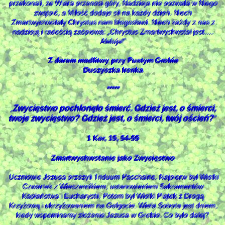
przekonali, że Wiara przenosi góry, Nadzieja nie pozwala w Niego
zwątpić, a Miłość dodaje sił na każdy dzień. Niech
Zmartwychwstały Chrystus nam błogosławi. Niech każdy z nas z
nadzieją i radością zaśpiewa: „Chrystus Zmartwychwstał jest….
Aleluja!”
Z darem modlitwy przy Pustym Grobie
Duszyczka Irenka
*****
Zwycięstwo pochłonęło śmierć. Gdzież jest, o śmierci,
„
twoje zwycięstwo? Gdzież jest, o śmierci, twój oścień?
”
1 Kor, 15, 54-55
Zmartwychwstanie jako Zwycięstwo
Uczniowie Jezusa przeżyli Triduum Paschalne. Najpierw był Wielki
Czwartek z Wieczernikiem, ustanowieniem Sakramentów
Kapłaństwa i Eucharystii. Potem był Wielki Piątek z Drogą
Krzyżową i ukrzyżowaniem na Golgocie. Wiela Sobota jest dniem,
kiedy wspominamy złożenie Jezusa w Grobie. Co było dalej?