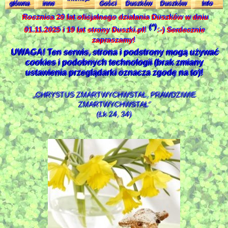
główna
inne
Gości
Duszków
Duszków
Info
Rocznica 20 lat oficjalnego działania Duszków w dniu
(*)
01.11.2025 i 19 lat strony Duszki.pl!
:-) Serdecznie
zapraszamy!
UWAGA! Ten serwis, strona i podstrony mogą używać
cookies i podobnych technologii (brak zmiany
ustawienia przeglądarki oznacza zgodę na to)!
„CHRYSTUS ZMARTWYCHWSTAŁ, PRAWDZIWIE
ZMARTWYCHWSTAŁ”
(Łk 24, 34)