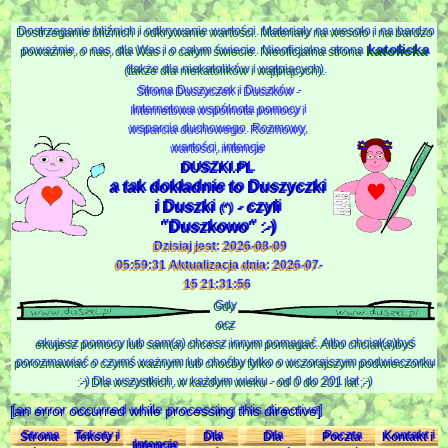
Dostrzeganie bliźnich i odkrywanie wartości. Materiały na wesoło i na bardzo
katolicka
poważnie, o nas, dla Was i o całym świecie. Nieoficjalna strona
(także dla niekatolików i wątpiących).
Strona Duszyczek i Duszków -
Internetowa wspólnota pomocy i
wsparcia duchowego. Rozmowy,
wartości, intencje
DUSZKI.PL
a tak dokładnie to Duszyczki
i Duszki
- czyli
(*)
"Duszkowo" :-)
Dzisiaj jest: 2026-08-09
05:59:31 Aktualizacja dnia: 2026-07-
15 21:31:56
Gdy
ocz
ekujesz pomocy lub sam(a) chcesz innym pomagać. Albo chciał(a)byś
porozmawiać o czymś ważnym lub choćby tylko o wczorajszym podwieczorku
:-) Dla wszystkich, w każdym wieku - od 0 do 201 lat ;-)
[an error occurred while processing this directive]
Strona
Teksty i
Dla
Dla
Poczta
Kontakt i
Intencje