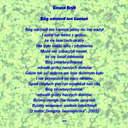
Ernest Bryll
Bóg odrzucił ten kamień
Bóg odrzucił ten kamień jakby nic nie ważył
I wstał tak lekko z grobu,
że na twarzach straży
Nie było widać lęku i zdumienia
Może nie zobaczyli nawet,
że się świat odmienia
Bóg zmartwychwstał,
odwalił groby naszych domów
Gdzie tak już dobrze we śnie dusznym było
I nie przepuścił tej nocy nikomu
Spod ciepłych pierzyn wywlekał nas siłą
Bóg zmartwychwstał,
odwalił groby naszych domów
Byśmy stanęli. Na światło spojrzeli
Byśmy wołaniem wielkim odetchnęli
(z tomu „Golgota Jasnogórska”, 2001)
***