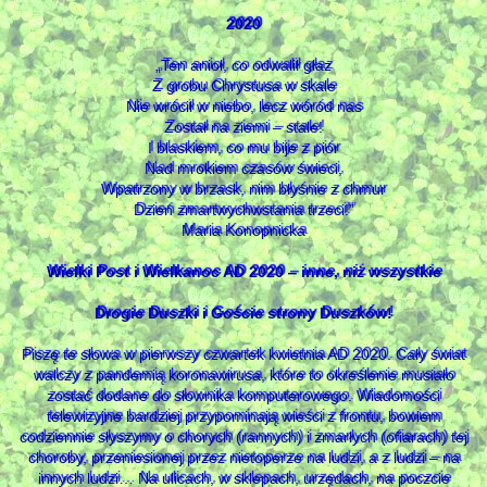
2020
„Ten anioł, co odwalił głaz
Z grobu Chrystusa w skale
Nie wrócił w niebo, lecz wóród nas
Został na ziemi – stale!
I blaskiem, co mu bije z piór
Nad mrokiem czasów świeci,
Wpatrzony w brzask, nim błyśnie z chmur
Dzień zmartwychwstania trzeci!”
Maria Konopnicka
Wielki Post i Wielkanoc AD 2020 ‒ inne, niż wszystkie
Drogie Duszki i Goście strony Duszków!
Piszę te słowa w pierwszy czwartek kwietnia AD 2020. Cały świat
walczy z pandemią koronawirusa, które to określenie musiało
zostać dodane do słownika komputerowego. Wiadomości
telewizyjne bardziej przypominają wieści z frontu, bowiem
codziennie słyszymy o chorych (rannych) i zmarłych (ofiarach) tej
choroby, przeniesionej przez nietoperze na ludzi, a z ludzi – na
innych ludzi… Na ulicach, w sklepach, urzędach, na poczcie