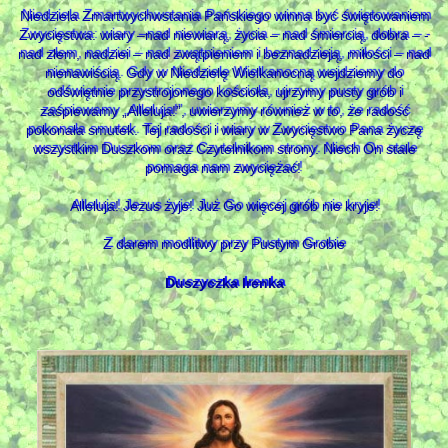
Niedziela Zmartwychwstania Pańskiego winna być świętowaniem
Zwycięstwa: wiary –nad niewiarą, życia – nad śmiercią, dobra – ­
nad złem, nadziei – nad zwątpieniem i beznadzieją, miłości – nad
nienawiścią. Gdy w Niedzielę Wielkanocną wejdziemy do
odświętnie przystrojonego kościoła, ujrzymy pusty grób i
zaśpiewamy „Alleluja!”, uwierzymy również w to, że radość
pokonała smutek. Tej radości i wiary w Zwycięstwo Pana życzę
wszystkim Duszkom oraz Czytelnikom strony. Niech On stale
pomaga nam zwyciężać!
Alleluja! Jezus żyje! Już Go więcej grób nie kryje!
Z darem modlitwy przy Pustym Grobie
Duszyczka Irenka