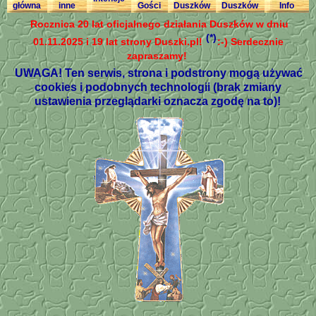
główna
inne
Gości
Duszków
Duszków
Info
Rocznica 20 lat oficjalnego działania Duszków w dniu
(*)
01.11.2025 i 19 lat strony Duszki.pl!
:-) Serdecznie
zapraszamy!
UWAGA! Ten serwis, strona i podstrony mogą używać
cookies i podobnych technologii (brak zmiany
ustawienia przeglądarki oznacza zgodę na to)!