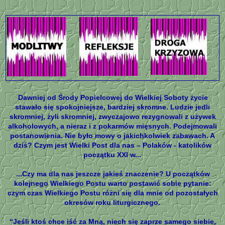
Dawniej od Środy Popielcowej do Wielkiej Soboty życie
stawało się spokojniejsze, bardziej skromne. Ludzie jedli
skromniej, żyli skromniej, zwyczajowo rezygnowali z używek
alkoholowych, a nieraz i z pokarmów mięsnych. Podejmowali
postanowienia. Nie było mowy o jakichkolwiek zabawach. A
dziś? Czym jest Wielki Post dla nas – Polaków - katolików
początku XXI w...
...Czy ma dla nas jeszcze jakieś znaczenie? U początków
kolejnego Wielkiego Postu warto postawić sobie pytanie:
czym czas Wielkiego Postu różni się dla mnie od pozostałych
okresów roku liturgicznego.
“Jeśli ktoś chce iść za Mną, niech się zaprze samego siebie,