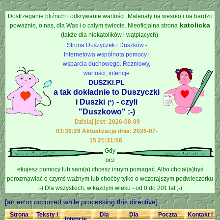
Dostrzeganie bliźnich i odkrywanie wartości. Materiały na wesoło i na bardzo
katolicka
poważnie, o nas, dla Was i o całym świecie. Nieoficjalna strona
(także dla niekatolików i wątpiących).
Strona Duszyczek i Duszków -
Internetowa wspólnota pomocy i
wsparcia duchowego. Rozmowy,
wartości, intencje
DUSZKI.PL
a tak dokładnie to Duszyczki
i Duszki
- czyli
(*)
"Duszkowo" :-)
Dzisiaj jest: 2026-08-09
03:39:29 Aktualizacja dnia: 2026-07-
15 21:31:56
Gdy
ocz
ekujesz pomocy lub sam(a) chcesz innym pomagać. Albo chciał(a)byś
porozmawiać o czymś ważnym lub choćby tylko o wczorajszym podwieczorku
:-) Dla wszystkich, w każdym wieku - od 0 do 201 lat ;-)
[an error occurred while processing this directive]
Strona
Teksty i
Dla
Dla
Poczta
Kontakt i
Intencje