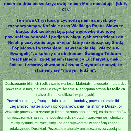
niech co dnia bierze krzyż swój i niech Mnie naśladuje” (Łk 9,
23).
Te słowa Chrystusa przychodzą nam na myśl, gdy
rozpoczynamy w Kościele czas Wielkiego Postu. Słowa te
bardzo dobrze określają, jaką wędrówkę duchową
powinniśmy odnowić i podjąć w ciągu tych czterdziestu dni.
Niech przeżywanie tego okresu, który rozpoczął się Środą
Popielcową i wezwaniem ‘’nawracajcie się i wierzcie w
Ewangelię’’, a kończy się obchodami Świętego Triduum
Paschalnego i zgłębianiem tajemnicy Eucharystii, męki,
śmierci i zmartwychwstania Jezusa Chrystusa sprawi, że
staniemy się ‘’nowymi ludźmi’’.
Dostrzeganie bliźnich i odkrywanie wartości. Materiały na wesoło i na bardzo
katolicka
poważnie, o nas, dla Was i o całym świecie. Nieoficjalna strona
(także dla niekatolików i wątpiących).
Powrót na stronę główną
Info o stronie, kontakty, prawa autorskie itd.
Legalność materiałów i oprogramowania na stronie Duszki.pl
Wszelkie prawa zastrzeżone (o ile nie zaznaczono inaczej) co do materiałów
umieszczonych na stronie, podstronach, skrótach - zarówno jeśli chodzi o
teksty, rysunki, muzykę, filmy - są one wytworem i własnością zespołu
redakcyjnego Duszki.pl. Pozostałe materiały umieszczamy za zgodą ich