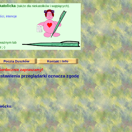
katolicka
(także dla niekatolików i wątpiących).
i, intencje
 ważnym lub
 ;-)
Poczta Duszków
Kontakt i Info
 Serdecznie zapraszamy!
stawienia przeglądarki oznacza zgodę
 wózku.