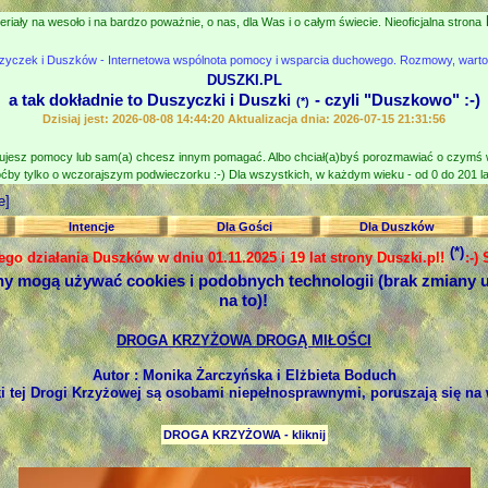
eriały na wesoło i na bardzo poważnie, o nas, dla Was i o całym świecie. Nieoficjalna strona
zyczek i Duszków - Internetowa wspólnota pomocy i wsparcia duchowego. Rozmowy, wartośc
DUSZKI.PL
a tak dokładnie to Duszyczki i Duszki
- czyli "Duszkowo" :-)
(*)
Dzisiaj jest: 2026-08-08 14:44:20 Aktualizacja dnia: 2026-07-15 21:31:56
jesz pomocy lub sam(a) chcesz innym pomagać. Albo chciał(a)byś porozmawiać o czymś
ćby tylko o wczorajszym podwieczorku :-) Dla wszystkich, w każdym wieku - od 0 do 201 lat
e]
Intencje
Dla Gości
Dla Duszków
(*)
nego działania Duszków w dniu 01.11.2025 i 19 lat strony Duszki.pl!
:-)
ny mogą używać cookies i podobnych technologii (brak zmiany u
na to)!
DROGA KRZYŻOWA DROGĄ MIŁOŚCI
Autor : Monika Żarczyńska i Elżbieta Boduch
i tej Drogi Krzyżowej są osobami niepełnosprawnymi, poruszają się na
DROGA KRZYŻOWA - kliknij