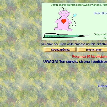
Dostrzeganie bliźnich i odkrywanie wartości. Mat
Strona Dus
Gdy oczeku
cho
[an error occurred while processing this directiv
Strona główna
Teksty i inne
Rocznica 20 lat oficjal
UWAGA! Ten serwis, strona i podstro
Autork