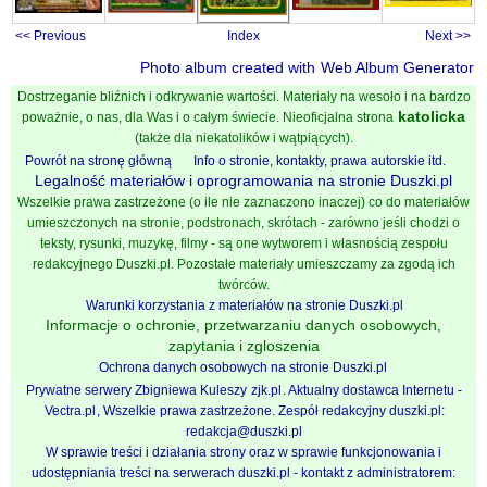
<< Previous
Index
Next >>
Photo album created with
Web Album Generator
Dostrzeganie bliźnich i odkrywanie wartości. Materiały na wesoło i na bardzo
katolicka
poważnie, o nas, dla Was i o całym świecie. Nieoficjalna strona
(także dla niekatolików i wątpiących).
Powrót na stronę główną
Info o stronie, kontakty, prawa autorskie itd.
Legalność materiałów i oprogramowania na stronie Duszki.pl
Wszelkie prawa zastrzeżone (o ile nie zaznaczono inaczej) co do materiałów
umieszczonych na stronie, podstronach, skrótach - zarówno jeśli chodzi o
teksty, rysunki, muzykę, filmy - są one wytworem i własnością zespołu
redakcyjnego Duszki.pl. Pozostałe materiały umieszczamy za zgodą ich
twórców.
Warunki korzystania z materiałów na stronie Duszki.pl
Informacje o ochronie, przetwarzaniu danych osobowych,
zapytania i zgloszenia
Ochrona danych osobowych na stronie Duszki.pl
Prywatne serwery Zbigniewa Kuleszy
zjk.pl
. Aktualny dostawca Internetu -
Vectra.pl
, Wszelkie prawa zastrzeżone. Zespół redakcyjny duszki.pl:
redakcja@duszki.pl
W sprawie treści i działania strony oraz w sprawie funkcjonowania i
udostępniania treści na serwerach duszki.pl - kontakt z administratorem: