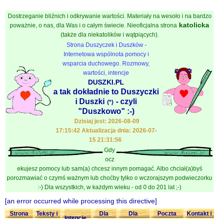
Dostrzeganie bliźnich i odkrywanie wartości. Materiały na wesoło i na bardzo
katolicka
poważnie, o nas, dla Was i o całym świecie. Nieoficjalna strona
(także dla niekatolików i wątpiących).
Strona Duszyczek i Duszków -
Internetowa wspólnota pomocy i
wsparcia duchowego. Rozmowy,
wartości, intencje
DUSZKI.PL
a tak dokładnie to Duszyczki
i Duszki
- czyli
(*)
"Duszkowo" :-)
Dzisiaj jest: 2026-08-09
17:15:42 Aktualizacja dnia: 2026-07-
15 21:31:56
Gdy
ocz
ekujesz pomocy lub sam(a) chcesz innym pomagać. Albo chciał(a)byś
porozmawiać o czymś ważnym lub choćby tylko o wczorajszym podwieczorku
:-) Dla wszystkich, w każdym wieku - od 0 do 201 lat ;-)
[an error occurred while processing this directive]
Strona
Teksty i
Dla
Dla
Poczta
Kontakt i
Intencje