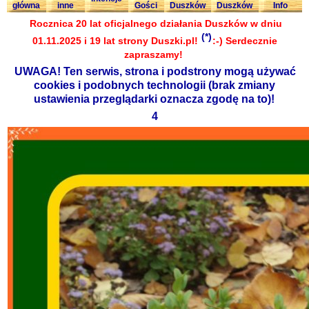
główna
inne
Gości
Duszków
Duszków
Info
Rocznica 20 lat oficjalnego działania Duszków w dniu
(*)
01.11.2025 i 19 lat strony Duszki.pl!
:-) Serdecznie
zapraszamy!
UWAGA! Ten serwis, strona i podstrony mogą używać
cookies i podobnych technologii (brak zmiany
ustawienia przeglądarki oznacza zgodę na to)!
4