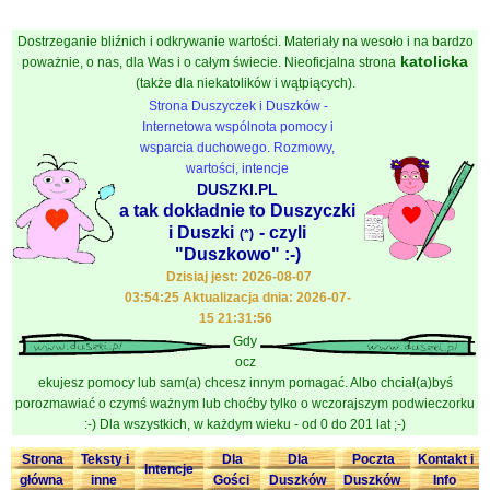
Dostrzeganie bliźnich i odkrywanie wartości. Materiały na wesoło i na bardzo
katolicka
poważnie, o nas, dla Was i o całym świecie. Nieoficjalna strona
(także dla niekatolików i wątpiących).
Strona Duszyczek i Duszków -
Internetowa wspólnota pomocy i
wsparcia duchowego. Rozmowy,
wartości, intencje
DUSZKI.PL
a tak dokładnie to Duszyczki
i Duszki
- czyli
(*)
"Duszkowo" :-)
Dzisiaj jest: 2026-08-07
03:54:25 Aktualizacja dnia: 2026-07-
15 21:31:56
Gdy
ocz
ekujesz pomocy lub sam(a) chcesz innym pomagać. Albo chciał(a)byś
porozmawiać o czymś ważnym lub choćby tylko o wczorajszym podwieczorku
:-) Dla wszystkich, w każdym wieku - od 0 do 201 lat ;-)
Strona
Teksty i
Dla
Dla
Poczta
Kontakt i
Intencje
główna
inne
Gości
Duszków
Duszków
Info