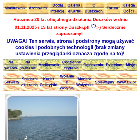
Dodaj
Galeria i
O
Księga
Modlitewnik
Archiwum
Forum
intencję
eKartki
Duszkach
Gości
Rocznica 20 lat oficjalnego działania Duszków w dniu
(*)
01.11.2025 i 19 lat strony Duszki.pl!
:-) Serdecznie
zapraszamy!
UWAGA! Ten serwis, strona i podstrony mogą używać
cookies i podobnych technologii (brak zmiany
ustawienia przeglądarki oznacza zgodę na to)!
Na
Na
Codzienne
Modlitewnik
Ogłoszenia
Dzieciom
Misje
wesoło
poważnie
czytania
Wołanie
Solidarni
Kurier
Monitor
Serwery
z
Śpiewajmy
www.zjk.pl
z Ukrainą
Galicyjski
Wołyński
Wołynia