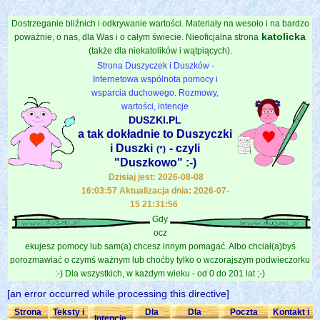
Dostrzeganie bliźnich i odkrywanie wartości. Materiały na wesoło i na bardzo
katolicka
poważnie, o nas, dla Was i o całym świecie. Nieoficjalna strona
(także dla niekatolików i wątpiących).
Strona Duszyczek i Duszków -
Internetowa wspólnota pomocy i
wsparcia duchowego. Rozmowy,
wartości, intencje
DUSZKI.PL
a tak dokładnie to Duszyczki
i Duszki
- czyli
(*)
"Duszkowo" :-)
Dzisiaj jest: 2026-08-08
16:03:57 Aktualizacja dnia: 2026-07-
15 21:31:56
Gdy
ocz
ekujesz pomocy lub sam(a) chcesz innym pomagać. Albo chciał(a)byś
porozmawiać o czymś ważnym lub choćby tylko o wczorajszym podwieczorku
:-) Dla wszystkich, w każdym wieku - od 0 do 201 lat ;-)
[an error occurred while processing this directive]
Strona
Teksty i
Dla
Dla
Poczta
Kontakt i
Intencje