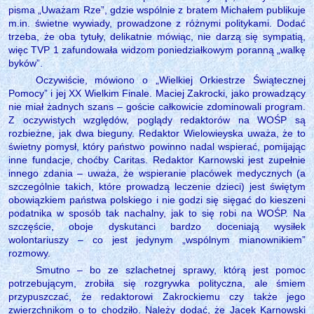
pisma „Uważam Rze”, gdzie wspólnie z bratem Michałem publikuje
m.in. świetne wywiady, prowadzone z różnymi politykami. Dodać
trzeba, że oba tytuły, delikatnie mówiąc, nie darzą się sympatią,
więc TVP 1 zafundowała widzom poniedziałkowym poranną „walkę
byków”.
Oczywiście, mówiono o „Wielkiej Orkiestrze Świątecznej
Pomocy” i jej XX Wielkim Finale. Maciej Zakrocki, jako prowadzący
nie miał żadnych szans – goście całkowicie zdominowali program.
Z oczywistych względów, poglądy redaktorów na WOŚP są
rozbieżne, jak dwa bieguny. Redaktor Wielowieyska uważa, że to
świetny pomysł, który państwo powinno nadal wspierać, pomijając
inne fundacje, choćby Caritas. Redaktor Karnowski jest zupełnie
innego zdania – uważa, że wspieranie placówek medycznych (a
szczególnie takich, które prowadzą leczenie dzieci) jest świętym
obowiązkiem państwa polskiego i nie godzi się sięgać do kieszeni
podatnika w sposób tak nachalny, jak to się robi na WOŚP. Na
szczęście, oboje dyskutanci bardzo doceniają wysiłek
wolontariuszy – co jest jedynym „wspólnym mianownikiem”
rozmowy.
Smutno – bo ze szlachetnej sprawy, którą jest pomoc
potrzebującym, zrobiła się rozgrywka polityczna, ale śmiem
przypuszczać, że redaktorowi Zakrockiemu czy także jego
zwierzchnikom o to chodziło. Należy dodać, że Jacek Karnowski