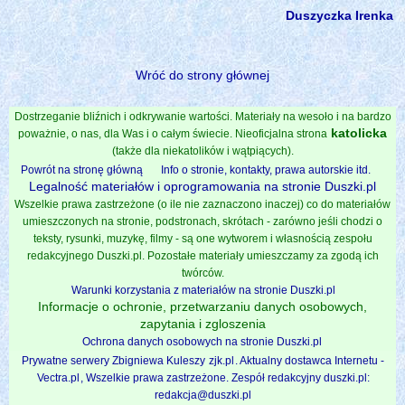
Duszyczka Irenka
Wróć do strony głównej
Dostrzeganie bliźnich i odkrywanie wartości. Materiały na wesoło i na bardzo
katolicka
poważnie, o nas, dla Was i o całym świecie. Nieoficjalna strona
(także dla niekatolików i wątpiących).
Powrót na stronę główną
Info o stronie, kontakty, prawa autorskie itd.
Legalność materiałów i oprogramowania na stronie Duszki.pl
Wszelkie prawa zastrzeżone (o ile nie zaznaczono inaczej) co do materiałów
umieszczonych na stronie, podstronach, skrótach - zarówno jeśli chodzi o
teksty, rysunki, muzykę, filmy - są one wytworem i własnością zespołu
redakcyjnego Duszki.pl. Pozostałe materiały umieszczamy za zgodą ich
twórców.
Warunki korzystania z materiałów na stronie Duszki.pl
Informacje o ochronie, przetwarzaniu danych osobowych,
zapytania i zgloszenia
Ochrona danych osobowych na stronie Duszki.pl
Prywatne serwery Zbigniewa Kuleszy
zjk.pl
. Aktualny dostawca Internetu -
Vectra.pl
, Wszelkie prawa zastrzeżone. Zespół redakcyjny duszki.pl:
redakcja@duszki.pl