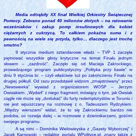
Media odtrąbiły XX finał Wielkiej Orkiestry Świątecznej
Pomocy. Zebrano ponad 40 milionów złotych – na ratowanie
wcześniaków i zakup pomp insulinowych dla kobiet
ciężarnych z cukrzycą. To całkiem pokaźna suma i z
pewnością na wiele się przyda, tylko… dlaczego jest trochę
smutno?
9 stycznia medium sztandarowe władz – TVP 1 zaczęła
piętnować wszystkie głosy krytyczne na temat Finału jednym
słowem – „zazdrość”. Zaczęło się od Macieja Zakrockiego,
prowadzącego program publicystyczny „Polityka przy kawie” w
dniu 9 stycznia br. – czyli właściwie tuż po zakończeniu Finału na
drugiej półkuli. Od razu przedstawił widzom „zmajstrowany” przez
„Newsweeka” wywiad z organizatorem WOŚP – Jerzym
Owsiakiem. „Wydarł” z niego fragment, mówiący o tym, jak Owsiak
ciągle nie może się „dostukać” do furty redemptorystów w Toruniu i
nie jest wpuszczany na rozmowę z o. Tadeuszem Rydzykiem.
„Między wierszami” widać, że to się Zakrockiemu bardzo nie
podoba, co rozwija dalej – w rozmowie z dziennikarzami, gośćmi
swojego programu.
A są nimi – Dominika Wielowieyska z „Gazety Wyborczej” i
Jacek Karnowski – redaktor portalu WPolityce.pl, znany także z