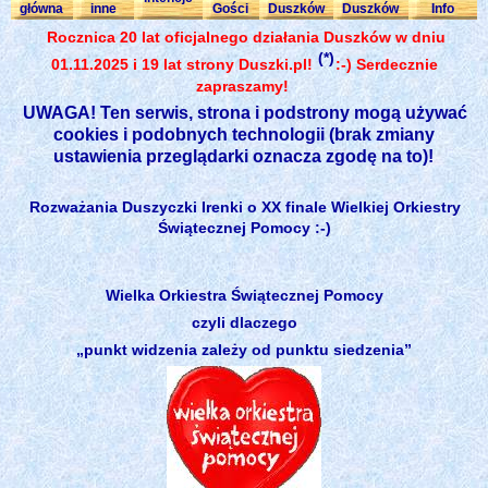
główna
inne
Gości
Duszków
Duszków
Info
Rocznica 20 lat oficjalnego działania Duszków w dniu
(*)
01.11.2025 i 19 lat strony Duszki.pl!
:-) Serdecznie
zapraszamy!
UWAGA! Ten serwis, strona i podstrony mogą używać
cookies i podobnych technologii (brak zmiany
ustawienia przeglądarki oznacza zgodę na to)!
Rozważania Duszyczki Irenki o XX finale Wielkiej Orkiestry
Świątecznej Pomocy :-)
Wielka Orkiestra Świątecznej Pomocy
czyli dlaczego
„punkt widzenia zależy od punktu siedzenia”