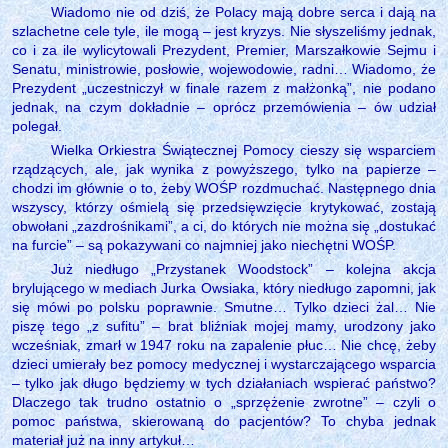
Wiadomo nie od dziś, że Polacy mają dobre serca i dają na
szlachetne cele tyle, ile mogą – jest kryzys. Nie słyszeliśmy jednak,
co i za ile wylicytowali Prezydent, Premier, Marszałkowie Sejmu i
Senatu, ministrowie, posłowie, wojewodowie, radni… Wiadomo, że
Prezydent „uczestniczył w finale razem z małżonką”, nie podano
jednak, na czym dokładnie – oprócz przemówienia – ów udział
polegał.
Wielka Orkiestra Świątecznej Pomocy cieszy się wsparciem
rządzących, ale, jak wynika z powyższego, tylko na papierze –
chodzi im głównie o to, żeby WOŚP rozdmuchać. Następnego dnia
wszyscy, którzy ośmielą się przedsięwzięcie krytykować, zostają
obwołani „zazdrośnikami”, a ci, do których nie można się „dostukać
na furcie” – są pokazywani co najmniej jako niechętni WOŚP.
Już niedługo „Przystanek Woodstock” – kolejna akcja
brylującego w mediach Jurka Owsiaka, który niedługo zapomni, jak
się mówi po polsku poprawnie. Smutne… Tylko dzieci żal… Nie
piszę tego „z sufitu” – brat bliźniak mojej mamy, urodzony jako
wcześniak, zmarł w 1947 roku na zapalenie płuc… Nie chcę, żeby
dzieci umierały bez pomocy medycznej i wystarczającego wsparcia
– tylko jak długo będziemy w tych działaniach wspierać państwo?
Dlaczego tak trudno ostatnio o „sprzężenie zwrotne” – czyli o
pomoc państwa, skierowaną do pacjentów? To chyba jednak
materiał już na inny artykuł…