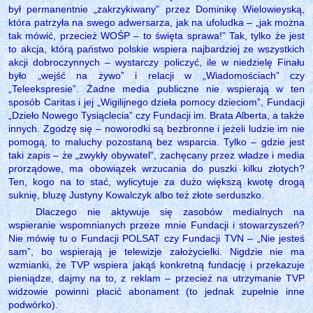
był permanentnie „zakrzykiwany” przez Dominikę Wielowieyską,
która patrzyła na swego adwersarza, jak na ufoludka – „jak można
tak mówić, przecież WOŚP – to święta sprawa!” Tak, tylko że jest
to akcja, którą państwo polskie wspiera najbardziej ze wszystkich
akcji dobroczynnych – wystarczy policzyć, ile w niedzielę Finału
było „wejść na żywo” i relacji w „Wiadomościach” czy
„Teleekspresie”. Żadne media publiczne nie wspierają w ten
sposób Caritas i jej „Wigilijnego dzieła pomocy dzieciom”, Fundacji
„Dzieło Nowego Tysiąclecia” czy Fundacji im. Brata Alberta, a także
innych. Zgodzę się – noworodki są bezbronne i jeżeli ludzie im nie
pomogą, to maluchy pozostaną bez wsparcia. Tylko – gdzie jest
taki zapis – że „zwykły obywatel”, zachęcany przez władze i media
prorządowe, ma obowiązek wrzucania do puszki kilku złotych?
Ten, kogo na to stać, wylicytuje za dużo większą kwotę drogą
suknię, bluzę Justyny Kowalczyk albo też złote serduszko.
Dlaczego nie aktywuje się zasobów medialnych na
wspieranie wspomnianych przeze mnie Fundacji i stowarzyszeń?
Nie mówię tu o Fundacji POLSAT czy Fundacji TVN – „Nie jesteś
sam”, bo wspierają je telewizje założycielki. Nigdzie nie ma
wzmianki, że TVP wspiera jakąś konkretną fundację i przekazuje
pieniądze, dajmy na to, z reklam – przecież na utrzymanie TVP
widzowie powinni płacić abonament (to jednak zupełnie inne
podwórko).