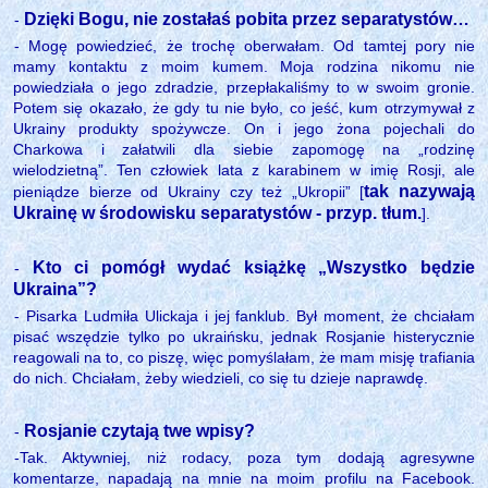
Dzięki Bogu, nie zostałaś pobita przez separatystów…
-
- Mogę powiedzieć, że trochę oberwałam. Od tamtej pory nie
mamy kontaktu z moim kumem. Moja rodzina nikomu nie
powiedziała o jego zdradzie, przepłakaliśmy to w swoim gronie.
Potem się okazało, że gdy tu nie było, co jeść, kum otrzymywał z
Ukrainy produkty spożywcze. On i jego żona pojechali do
Charkowa i załatwili dla siebie zapomogę na „rodzinę
wielodzietną”. Ten człowiek lata z karabinem w imię Rosji, ale
tak nazywają
pieniądze bierze od Ukrainy czy też „Ukropii” [
Ukrainę w środowisku separatystów - przyp. tłum.
].
Kto ci pomógł wydać książkę „Wszystko będzie
-
Ukraina”?
- Pisarka Ludmiła Ulickaja i jej fanklub. Był moment, że chciałam
pisać wszędzie tylko po ukraińsku, jednak Rosjanie histerycznie
reagowali na to, co piszę, więc pomyślałam, że mam misję trafiania
do nich. Chciałam, żeby wiedzieli, co się tu dzieje naprawdę.
Rosjanie czytają twe wpisy?
-
-Tak. Aktywniej, niż rodacy, poza tym dodają agresywne
komentarze, napadają na mnie na moim profilu na Facebook.