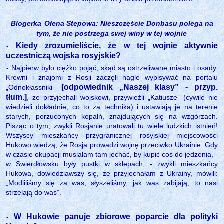
Blogerka
Ołena Stepowa: Nieszczęście Donbasu polega na
tym, że nie postrzega swej winy w tej wojnie
Kiedy zrozumieliście, że w tej wojnie aktywnie
-
uczestniczą wojska rosyjskie?
- Najpierw było ciężko pojąć, skąd są ostrzeliwane miasto i osady.
Krewni i znajomi z Rosji zaczęli nagle wypisywać na portalu
[odpowiednik „Naszej klasy” - przyp.
„Odnokłassniki”
tłum.]
, że przyjechali wojskowi, przywieźli „Katiusze” (cywile nie
wiedzieli dokładnie, co to za technika) i ustawiają je na terenie
starych, porzuconych kopalń, znajdujących się na wzgórzach.
Pisząc o tym, zwykli Rosjanie uratowali tu wiele ludzkich istnień!
Wszyscy mieszkańcy przygranicznej rosyjskiej miejscowości
Hukowo wiedzą, że Rosja prowadzi wojnę przeciwko Ukrainie. Gdy
w czasie okupacji musiałam tam jechać, by kupić coś do jedzenia, -
w Swierdłowsku były pustki w sklepach, - zwykli mieszkańcy
Hukowa, dowiedziawszy się, że przyjechałam z Ukrainy, mówili:
„Modliliśmy się za was, słyszeliśmy, jak was zabijają; to nasi
strzelają do was”.
W Hukowie panuje zbiorowe poparcie dla polityki
-