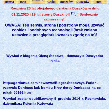
główna
inne
Gości
Duszków
Duszków
Info
Rocznica 20 lat oficjalnego działania Duszków w dniu
(*)
01.11.2025 i 19 lat strony Duszki.pl!
:-) Serdecznie
zapraszamy!
UWAGA! Ten serwis, strona i podstrony mogą używać
cookies i podobnych technologii (brak zmiany
ustawienia przeglądarki oznacza zgodę na to)!
Wywiad z blogerką Oleną Stepową - tłumaczyła Duszyczka
Irenka
http://gordonua.com/news/war/Bloger-Stepovaya-Farion-
vzorvala-Donbass-kak-bombu-Krov-detey-Donbassa-na-ee-
rukah-55166.html
Wywiad został opublikowany 9 grudnia 2014 r. Rozmawiała:
dziennikarz Ksienija Kutowaja