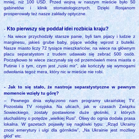
mniej, niż 100 USD. Przed wojną w naszym mieście było 50
gabinetów i klinik stomatologicznych. Dzięki Rosjanom
prosperowały też nasze zakłady optyczne.
Kto pierwszy się poddał idei rozbicia kraju?
-
- Na wiece przychodziły starsze panie, byli tam pijacy i ludzie z
marginesu, jakieś grube baby, pijące wódkę wprost z butelki.
Nasze miasto liczy 72 tysiące mieszkańców; na wiece na głównym
placu separatystom z trudem udawało się zebrać 500 osób.
Początkowo te wiece zaczynały się od przemówień mera miasta o
Putinie i o tym, czym jest „ruski mir”, ale kończyły się wymogami
odwołania tegoż mera, który nic w mieście nie robi.
- Jak to się stało, że nastroje separatystyczne w pewnym
momencie wzięły tu górę?
‒
Pewnego dnia wyłączono nam programy ukraińskiej TV.
Pozostała TV rosyjska. Na ulicach, jak w czasach Związku
Sowieckiego, zostały postawione duże głośniki, z których
słuchaliśmy o potędze „wielkiej Rusi”. Oliwy do ognia dodała prasa
lokalna. W gazetach pojawiły się nagłówki typu: „Rząd Ukrainy
znosi emerytury i ulgi dla górników”, „Na Ukrainie jest możliwy
głód” etc.