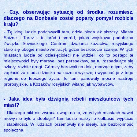
Czy, obserwując sytuację od środka, rozumiesz,
-
dlaczego na Donbasie został poparty pomysł rozbicia
kraju?
- Tę ideę ludzie podchwycili tam, gdzie bieda aż piszczy. Miasta
Sniżne i Torez - to bród i smród, jakaś wojskowa podobizna
Związku Sowieckiego. Centrum działania kozactwa rosyjskiego
stało się ubogie miasto Antracyt, gdzie bezrobocie szaleje. W tych
miastach ludzie od dziesięcioleci nie widzieli, co to postęp: te
miejscowości były martwe, bez perspektyw, są tu rozpadające się
szkoły, rozbite drogi. Górnicy harowali na dole, marząc o tym, żeby
zapłacić za studia dziecka na uczelni wyższej i wypchać je z tego
regionu do lepszego życia. To tam panowały mocne nastroje
prorosyjskie, a Kozaków rosyjskich witano jak wybawców.
Jaka idea była dźwignią rebelii mieszkańców tych
-
miast?
- Dlaczego nikt nie zwraca uwagi na to, że w tych miastach nawet
mowy nie było o ideologii? Tam ludzie marzyli o kiełbasie, wypłacie
i stabilności. W ludziach przemówiły nie ideały, ale bezbronność
społeczna.