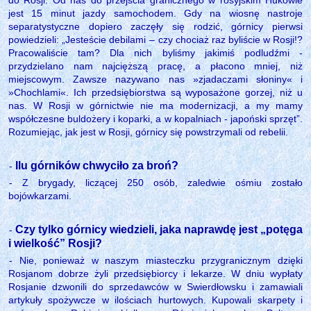
jest 15 minut jazdy samochodem. Gdy na wiosnę nastroje
separatystyczne dopiero zaczęły się rodzić, górnicy pierwsi
powiedzieli: „Jesteście debilami
‒
czy chociaż raz byliście w Rosji!?
Pracowaliście tam? Dla nich byliśmy jakimiś podludźmi -
przydzielano nam najcięższą pracę, a płacono mniej, niż
miejscowym. Zawsze nazywano nas »zjadaczami słoniny« i
»Chochlami«. Ich przedsiębiorstwa są wyposażone gorzej, niż u
nas. W Rosji w górnictwie nie ma modernizacji, a my mamy
współczesne buldożery i koparki, a w kopalniach - japoński sprzęt”.
Rozumiejąc, jak jest w Rosji, górnicy się powstrzymali od rebelii.
Ilu górników chwyciło za broń?
-
- Z brygady, liczącej 250 osób, zaledwie ośmiu zostało
bojówkarzami.
Czy tylko górnicy wiedzieli, jaka naprawdę jest „potęga
-
i wielkość” Rosji?
- Nie, ponieważ w naszym miasteczku przygranicznym dzięki
Rosjanom dobrze żyli przedsiębiorcy i lekarze. W dniu wypłaty
Rosjanie dzwonili do sprzedawców w Swierdłowsku i zamawiali
artykuły spożywcze w ilościach hurtowych. Kupowali skarpety i