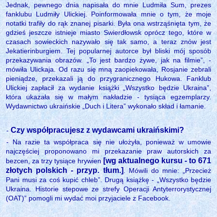
Jednak, pewnego dnia napisała do mnie Ludmiła Sum, prezes
fanklubu Ludmiły Ulickiej. Poinformowała mnie o tym, że moje
notatki trafiły do rąk znanej pisarki. Była ona wstrząśnięta tym, że
gdzieś jeszcze istnieje miasto Swierdłowsk oprócz tego, które w
czasach sowieckich nazywało się tak samo, a teraz znów jest
Jekatierinburgiem. Tej popularnej autorce był bliski mój sposób
przekazywania obrazów. „To jest bardzo żywe, jak na filmie”, -
mówiła Ulickaja. Od razu się mną zaopiekowała, Rosjanie zebrali
pieniądze, przekazali ją do przygranicznego Hukowa. Fanklub
Ulickiej zapłacił za wydanie książki „Wszystko będzie Ukraina”,
która ukazała się w małym nakładzie - tysiąca egzemplarzy.
Wydawnictwo ukraińskie „Duch i Litera” wykonało skład i łamanie.
Czy współpracujesz z wydawcami ukraińskimi?
-
- Na razie ta współpraca się nie ułożyła, ponieważ w umowie
najczęściej proponowano mi przekazanie praw autorskich za
[wg aktualnego kursu - to 671
bezcen, za trzy tysiące hrywien
złotych polskich - przyp. tłum.]
. Mówili do mnie: „Przecież
Pani musi za coś kupić chleb”. Drugą książkę - „Wszystko będzie
Ukraina. Historie stepowe ze strefy Operacji Antyterrorystycznej
(OAT)” pomogli mi wydać moi przyjaciele z Facebook.