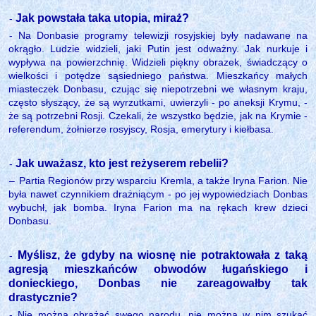
Jak powstała taka utopia, miraż?
-
- Na Donbasie programy telewizji rosyjskiej były nadawane na
okrągło. Ludzie widzieli, jaki Putin jest odważny. Jak nurkuje i
wypływa na powierzchnię. Widzieli piękny obrazek, świadczący o
wielkości i potędze sąsiedniego państwa. Mieszkańcy małych
miasteczek Donbasu, czując się niepotrzebni we własnym kraju,
często słyszący, że są wyrzutkami, uwierzyli - po aneksji Krymu, -
że są potrzebni Rosji. Czekali, że wszystko będzie, jak na Krymie -
referendum, żołnierze rosyjscy, Rosja, emerytury i kiełbasa.
Jak uważasz, kto jest reżyserem rebelii?
-
‒
Partia Regionów przy wsparciu Kremla, a także Iryna Farion. Nie
była nawet czynnikiem drażniącym - po jej wypowiedziach Donbas
wybuchł, jak bomba. Iryna Farion ma na rękach krew dzieci
Donbasu.
Myślisz, że gdyby na wiosnę nie potraktowała z taką
-
agresją mieszkańców obwodów ługańskiego i
donieckiego, Donbas nie zareagowałby tak
drastycznie?
- Nie można obrażać swego narodu, nie można w nim szukać