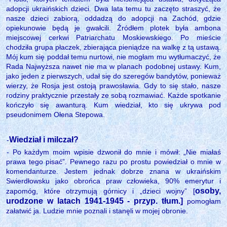
adopcji ukraińskich dzieci. Dwa lata temu tu zaczęto straszyć, że
nasze dzieci zabiorą, oddadzą do adopcji na Zachód, gdzie
opiekunowie będą je gwałcili. Źródłem plotek była ambona
miejscowej cerkwi Patriarchatu Moskiewskiego. Po mieście
chodziła grupa płaczek, zbierająca pieniądze na walkę z tą ustawą.
Mój kum się poddał temu nurtowi, nie mogłam mu wytłumaczyć, że
Rada Najwyższa nawet nie ma w planach podobnej ustawy. Kum,
jako jeden z pierwszych, udał się do szeregów bandytów, ponieważ
wierzy, że Rosja jest ostoją prawosławia. Gdy to się stało, nasze
rodziny praktycznie przestały ze sobą rozmawiać. Każde spotkanie
kończyło się awanturą. Kum wiedział, kto się ukrywa pod
pseudonimem Ołena Stepowa.
Wiedział i milczał?
-
- Po każdym moim wpisie dzwonił do mnie i mówił: „Nie miałaś
prawa tego pisać”. Pewnego razu po prostu powiedział o mnie w
komendanturze. Jestem jednak dobrze znana w ukraińskim
Swierdłowsku jako obrońca praw człowieka, 90% emerytur i
osoby,
zapomóg, które otrzymują górnicy i „dzieci wojny” [
urodzone w latach 1941-1945 - przyp. tłum.]
pomogłam
załatwić ja. Ludzie mnie poznali i stanęli w mojej obronie.