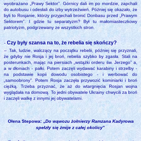
wyobrażano „Prawy Sektor”. Górnicy dali im po mordzie, zapchali
do autobusu i odesłali do izby wytrzeźwień. Później się okazało, że
byli to Rosjanie, którzy przyjechali bronić Donbasu przed „Prawym
Sektorem”. I gdzie tu separatyzm? Był tu małomiasteczkowy
patriotyzm, podgrzewany ze wszystkich stron.
Czy były szansa na to, że rebelia się skończy?
-
‒
Tak, ludzie, walczący na początku rebelii, później się przyznali,
że gdyby nie Rosja i jej broń, rebelia szybko by zgasła. Stali na
posterunkach, mając na piersiach „wstążki orderu św. Jerzego” a,
a w dłoniach - pałki. Potem zaczęli wydawać karabiny i strzelby -
na podstawie kopii dowodu osobistego - i werbować do
„samoobrony”. Potem Rosja zaczęła przywozić kominiarki i broń
ciężką. Trzeba przyznać, że aż do wtargnięcia Rosjan wojna
wyglądała na domową. To jedni obywatele Ukrainy chwycili za broń
i zaczęli walkę z innymi jej obywatelami.
Ołena Stepowa: „
Do wąwozu żołnierzy Ramzana Kadyrowa
spełzły się żmije z całej okolicy
”