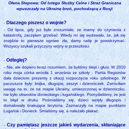
Ołena Stepowa: Od lutego Służby Celne i Straż Graniczna
wpuszczały na Ukrainę broń, pochodzącą z Rosji
Dlaczego piszesz o wojnie?
-
- Od lipca, gdy już było zrozumiałe, że mamy do czynienia z
katastrofą, zaczęłam grzebać. Wtedy mi się wydawało, że, jak się
znajdzie to pierwsze ogniwo zła, damy radę je powstrzymać.
Wszyscy szukali przyczyny wojny w przeszłości.
Odległej?
-
- Nie, ale dopiero teraz rozumiem, że byliśmy ślepi i głusi. W 2010
roku moja córka wróciła 1 września ze szkoły - Partia Regionów
dała dzieciom prezenty z okazji rozpoczęcia roku szkolnego. W
paczuszce były: linijka, długopis, zeszyt i dzienniczek. Zwróciłam
uwagę na to, że na mapie Ukrainy, umieszczonej w dzienniczku,
nie było obwodów donieckiego i ługańskiego. Pomyśleliśmy, że jest
to błąd w druku. Pośmialiśmy się, dzieci wzięły długopis i
domalowały brakujące terytoria. Zaznaczyły na mapie punktami
Ługańsk i Donieck. Śmialiśmy się, a należało płakać.
Czy pamiętasz jeszcze jakieś wydarzenia, skłaniające
-