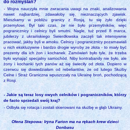
do rozmyślań?
- Wojna nauczyła mnie zwracania uwagi na znaki, analizowania
nawet najbardziej, zdawałoby się, nieznaczących zjawisk.
Mieszkamy w pobliżu granicy z Rosją, tu się żyło dzięki
przemytowi. Był taki czas, że nie było przemytników, więc
pogranicznicy i celnicy byli smutni. Nagle, tuż przed 8 marca,
jubilerzy z ukraińskiego Swierdłowska zaczęli tak intensywnie
pracować, jakby byli w amoku. Celnicy i pogranicznicy pozamawiali
u nich ekskluzywne i bardzo drogie wyroby ze złota - to miały być
prezenty dla ich żon i kochanek. Zamówień było tyle, że trzeba
było wynająć specjalny samochód. Niby kontrabandy nie było, ale
żony i kochanki tych panów aż się świeciły od złota. Dopiero w
czerwcu się dowiedziałam od rebeliantów, że od lutego Służby
Celne i Straż Graniczna wpuszczały na Ukrainę broń, pochodzącą
z Rosji.
- Jakie są teraz losy owych celników i pograniczników, którzy
de facto sprzedali swój kraj?
- Odbyła się rotacja i zostali skierowani na służbę w głąb Ukrainy.
Ołena Stepowa: Iryna Farion ma na rękach krew dzieci
Donbasu