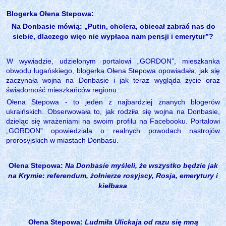
Blogerka Ołena Stepowa:
Na Donbasie mówią: „Putin, cholera, obiecał zabrać nas do
siebie, dlaczego więc nie wypłaca nam pensji i emerytur”?
W wywiadzie, udzielonym portalowi „GORDON”, mieszkanka
obwodu ługańskiego, blogerka Ołena Stepowa opowiadała, jak się
zaczynała wojna na Donbasie i jak teraz wygląda życie oraz
świadomość mieszkańców regionu.
Ołena Stepowa - to jeden z najbardziej znanych blogerów
ukraińskich. Obserwowała to, jak rodziła się wojna na Donbasie,
dzieląc się wrażeniami na swoim profilu na Facebooku. Portalowi
„GORDON” opowiedziała o realnych powodach nastrojów
prorosyjskich w miastach Donbasu.
Ołena Stepowa:
Na Donbasie myśleli, że wszystko będzie jak
na Krymie: referendum, żołnierze rosyjscy, Rosja, emerytury i
kiełbasa
Ołena Stepowa:
Ludmiła Ulickaja od razu się mną