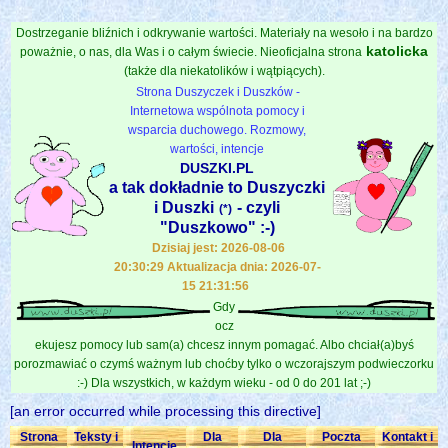
Dostrzeganie bliźnich i odkrywanie wartości. Materiały na wesoło i na bardzo
katolicka
poważnie, o nas, dla Was i o całym świecie. Nieoficjalna strona
(także dla niekatolików i wątpiących).
Strona Duszyczek i Duszków -
Internetowa wspólnota pomocy i
wsparcia duchowego. Rozmowy,
wartości, intencje
DUSZKI.PL
a tak dokładnie to Duszyczki
i Duszki
- czyli
(*)
"Duszkowo" :-)
Dzisiaj jest: 2026-08-06
20:30:29 Aktualizacja dnia: 2026-07-
15 21:31:56
Gdy
ocz
ekujesz pomocy lub sam(a) chcesz innym pomagać. Albo chciał(a)byś
porozmawiać o czymś ważnym lub choćby tylko o wczorajszym podwieczorku
:-) Dla wszystkich, w każdym wieku - od 0 do 201 lat ;-)
[an error occurred while processing this directive]
Strona
Teksty i
Dla
Dla
Poczta
Kontakt i
Intencje