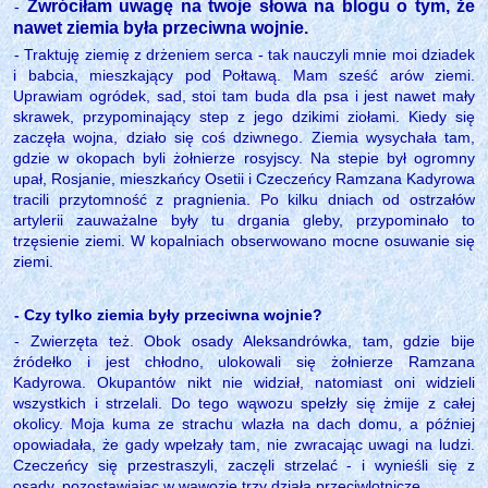
Zwróciłam uwagę na twoje słowa na blogu o tym, że
-
nawet ziemia była przeciwna wojnie.
- Traktuję ziemię z drżeniem serca - tak nauczyli mnie moi dziadek
i babcia, mieszkający pod Połtawą. Mam sześć arów ziemi.
Uprawiam ogródek, sad, stoi tam buda dla psa i jest nawet mały
skrawek, przypominający step z jego dzikimi ziołami. Kiedy się
zaczęła wojna, działo się coś dziwnego. Ziemia wysychała tam,
gdzie w okopach byli żołnierze rosyjscy. Na stepie był ogromny
upał, Rosjanie, mieszkańcy Osetii i Czeczeńcy Ramzana Kadyrowa
tracili przytomność z pragnienia. Po kilku dniach od ostrzałów
artylerii zauważalne były tu drgania gleby, przypominało to
trzęsienie ziemi. W kopalniach obserwowano mocne osuwanie się
ziemi.
- Czy tylko ziemia były przeciwna wojnie?
- Zwierzęta też. Obok osady Aleksandrówka, tam, gdzie bije
źródełko i jest chłodno, ulokowali się żołnierze Ramzana
Kadyrowa. Okupantów nikt nie widział, natomiast oni widzieli
wszystkich i strzelali. Do tego wąwozu spełzły się żmije z całej
okolicy. Moja kuma ze strachu wlazła na dach domu, a później
opowiadała, że gady wpełzały tam, nie zwracając uwagi na ludzi.
Czeczeńcy się przestraszyli, zaczęli strzelać - i wynieśli się z
osady, pozostawiając w wąwozie trzy działa przeciwlotnicze.