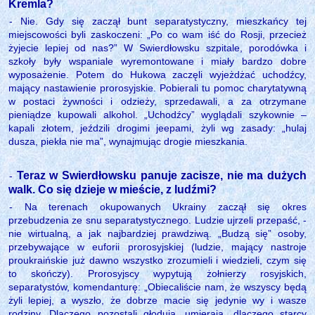
Kremla?
- Nie. Gdy się zaczął bunt separatystyczny, mieszkańcy tej
miejscowości byli zaskoczeni: „Po co wam iść do Rosji, przecież
żyjecie lepiej od nas?” W Swierdłowsku szpitale, porodówka i
szkoły były wspaniale wyremontowane i miały bardzo dobre
wyposażenie. Potem do Hukowa zaczęli wyjeżdżać uchodźcy,
mający nastawienie prorosyjskie. Pobierali tu pomoc charytatywną
w postaci żywności i odzieży, sprzedawali, a za otrzymane
pieniądze kupowali alkohol. „Uchodźcy” wyglądali szykownie –
kapali złotem, jeździli drogimi jeepami, żyli wg zasady: „hulaj
dusza, piekła nie ma”, wynajmując drogie mieszkania.
Teraz w Swierdłowsku panuje zacisze, nie ma dużych
-
walk. Co się dzieje w mieście, z ludźmi?
- Na terenach okupowanych Ukrainy zaczął się okres
przebudzenia ze snu separatystycznego. Ludzie ujrzeli przepaść, -
nie wirtualną, a jak najbardziej prawdziwą. „Budzą się” osoby,
przebywające w euforii prorosyjskiej (ludzie, mający nastroje
proukraińskie już dawno wszystko zrozumieli i wiedzieli, czym się
to skończy). Prorosyjscy wypytują żołnierzy rosyjskich,
separatystów, komendanturę: „Obiecaliście nam, że wszyscy będą
żyli lepiej, a wyszło, że dobrze macie się jedynie wy i wasze
rodziny. Dlaczego pozostali głodują, umierają, dlaczego starcy