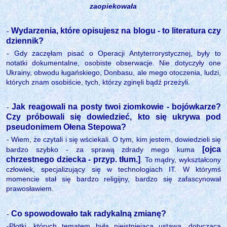
zaopiekowała
Wydarzenia, które opisujesz na blogu - to literatura czy
-
dziennik?
- Gdy zaczęłam pisać o Operacji Antyterrorystycznej, były to
notatki dokumentalne, osobiste obserwacje. Nie dotyczyły one
Ukrainy, obwodu ługańskiego, Donbasu, ale mego otoczenia, ludzi,
których znam osobiście, tych, którzy zginęli bądź przeżyli.
Jak reagowali na posty twoi ziomkowie - bojówkarze?
-
Czy próbowali się dowiedzieć, kto się ukrywa pod
pseudonimem Ołena Stepowa?
- Wiem, że czytali i się wściekali. O tym, kim jestem, dowiedzieli się
[ojca
bardzo szybko - za sprawą zdrady mego kuma
chrzestnego dziecka - przyp. tłum.]
. To mądry, wykształcony
człowiek, specjalizujący się w technologiach IT. W którymś
momencie stał się bardzo religijny, bardzo się zafascynował
prawosławiem.
Co spowodowało tak radykalną zmianę?
-
-Plotki, których tematem była nieistniejąca ustawa, dotycząca