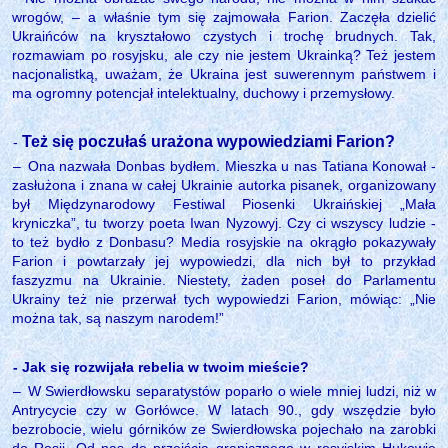
wrogów,
‒
a właśnie tym się zajmowała Farion. Zaczęła dzielić
Ukraińców na kryształowo czystych i trochę brudnych. Tak,
rozmawiam po rosyjsku, ale czy nie jestem Ukrainką? Też jestem
nacjonalistką, uważam, że Ukraina jest suwerennym państwem i
ma ogromny potencjał intelektualny, duchowy i przemysłowy.
Też się poczułaś urażona wypowiedziami Farion?
-
‒
Ona nazwała Donbas bydłem. Mieszka u nas Tatiana Konował -
zasłużona i znana w całej Ukrainie autorka pisanek, organizowany
był Międzynarodowy Festiwal Piosenki Ukraińskiej „Mała
kryniczka”, tu tworzy poeta Iwan Nyzowyj. Czy ci wszyscy ludzie -
to też bydło z Donbasu? Media rosyjskie na okrągło pokazywały
Farion i powtarzały jej wypowiedzi, dla nich był to przykład
faszyzmu na Ukrainie. Niestety, żaden poseł do Parlamentu
Ukrainy też nie przerwał tych wypowiedzi Farion, mówiąc: „Nie
można tak, są naszym narodem!”
- Jak się rozwijała rebelia w twoim mieście?
‒
W Swierdłowsku separatystów poparło o wiele mniej ludzi, niż w
Antrycycie czy w Gorłówce. W latach 90., gdy wszędzie było
bezrobocie, wielu górników ze Swierdłowska pojechało na zarobki
do Rosji. Od nas do przejścia granicznego w rosyjskim Hukowie