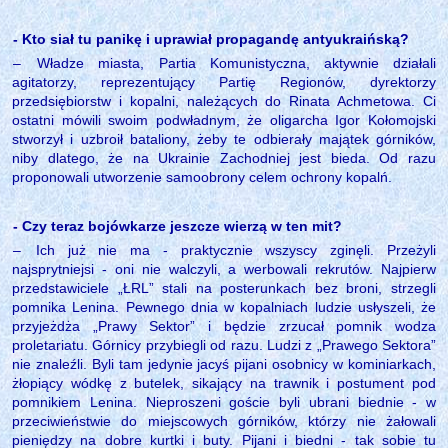
- Kto siał tu panikę i uprawiał propagandę antyukraińską?
‒
Władze miasta, Partia Komunistyczna, aktywnie działali
agitatorzy, reprezentujący Partię Regionów, dyrektorzy
przedsiębiorstw i kopalni, należących do Rinata Achmetowa. Ci
ostatni mówili swoim podwładnym, że oligarcha Igor Kołomojski
stworzył i uzbroił bataliony, żeby te odbierały majątek górników,
niby dlatego, że na Ukrainie Zachodniej jest bieda. Od razu
proponowali utworzenie samoobrony celem ochrony kopalń.
- Czy teraz bojówkarze jeszcze wierzą w ten mit?
‒
Ich już nie ma - praktycznie wszyscy zginęli. Przeżyli
najsprytniejsi - oni nie walczyli, a werbowali rekrutów. Najpierw
przedstawiciele „ŁRL” stali na posterunkach bez broni, strzegli
pomnika Lenina. Pewnego dnia w kopalniach ludzie usłyszeli, że
przyjeżdża „Prawy Sektor” i będzie zrzucał pomnik wodza
proletariatu. Górnicy przybiegli od razu. Ludzi z „Prawego Sektora”
nie znaleźli. Byli tam jedynie jacyś pijani osobnicy w kominiarkach,
żłopiący wódkę z butelek, sikający na trawnik i postument pod
pomnikiem Lenina. Nieproszeni goście byli ubrani biednie - w
przeciwieństwie do miejscowych górników, którzy nie żałowali
pieniędzy na dobre kurtki i buty. Pijani i biedni - tak sobie tu