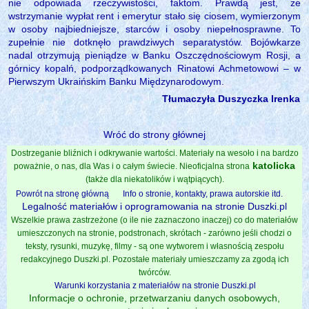
nie odpowiada rzeczywistości, faktom. Prawdą jest, że
wstrzymanie wypłat rent i emerytur stało się ciosem, wymierzonym
w osoby najbiedniejsze, starców i osoby niepełnosprawne. To
zupełnie nie dotknęło prawdziwych separatystów. Bojówkarze
nadal otrzymują pieniądze w Banku Oszczędnościowym Rosji, a
górnicy kopalń, podporządkowanych Rinatowi Achmetowowi – w
Pierwszym Ukraińskim Banku Międzynarodowym.
Tłumaczyła Duszyczka Irenka
Wróć do strony głównej
Dostrzeganie bliźnich i odkrywanie wartości. Materiały na wesoło i na bardzo
katolicka
poważnie, o nas, dla Was i o całym świecie. Nieoficjalna strona
(także dla niekatolików i wątpiących).
Powrót na stronę główną
Info o stronie, kontakty, prawa autorskie itd.
Legalność materiałów i oprogramowania na stronie Duszki.pl
Wszelkie prawa zastrzeżone (o ile nie zaznaczono inaczej) co do materiałów
umieszczonych na stronie, podstronach, skrótach - zarówno jeśli chodzi o
teksty, rysunki, muzykę, filmy - są one wytworem i własnością zespołu
redakcyjnego Duszki.pl. Pozostałe materiały umieszczamy za zgodą ich
twórców.
Warunki korzystania z materiałów na stronie Duszki.pl
Informacje o ochronie, przetwarzaniu danych osobowych,