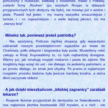
pończochy z Rubieżan, kiełbasę z Rówieniek, masło z Połtawy,
cukierki firmy „Roshen” (po wizytach Rosjan w sklepach
przygranicznych tych słodyczy nie było), nie mówiąc już o wódce i
piwie. Powód był jeden - my mamy wszystko smaczniejsze i
tańsze, i - co najważniejsze - o wiele lepszej jakości, niż ma
„starszy brat”.
Mówisz tak, ponieważ jesteś patriotką?
-
- Nie, spożywcą. Podczas ciężkiej okupacji, gdy separatyści
zabraniali naszym przedsiębiorcom wyjazdów po towar do
Charkowa, półki sklepów i targowiska były puste. Musieliśmy robić
zakupy w Rosji. Kupowaliśmy to, co było najbardziej dostępne.
Wiemy już, jak smakują rosyjski makaron i pasta do zębów. Nie
mogliśmy tego wziąć do ust - nie dlatego, że jesteśmy patriotami, a
po prostu dlatego, że smak jest ohydny. Po praniu w najtańszym
rosyjskim proszku bielizna była jeszcze bardziej brudna, a skóra
dłoni zaczynała obłazić.
A jak dzięki mieszkańcom „bliskiej zagranicy” zarabiali
-
lekarze?
- Rosjanie tłumnie przyjeżdżali do dentystów ze Swierdłowska. U
nas najtańsza plomba kosztowała 250 hrywien, a u nich - nie