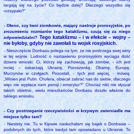
targają się na życie? Co będzie dalej? Dlaczego wszystko się
rozsypało?”
- Ołeno, czy twoi ziomkowie, mający nastroje prorosyjskie, po
zrozumieniu rozmiarów tego kataklizmu, czują się za niego
Tego kataklizmu – i w efekcie – wojny –
odpowiedzialni?
nie byłoby, gdyby nie zawołali tu wojsk rosyjskich.
- Nieszczęście Donbasu polega na tym, że nie postrzega swej winy
w tej wojnie. Ludność o nastawieniu prorosyjskim wyciąga dość
dziwne wnioski. Ci, którzy się zachowują, jak zombie, - ich jest
mniej – oskarżają Ukrainę, Poroszenkę, Obamę, Europę,
Murzynów w czołgach. Pozostali, - tych jest więcej, - mówią:
„Winien jest Putin. Cholera, obiecał zabrać nas do siebie, dlaczego
więc nie wypłaca nam pensji i emerytur?” Chociaż nikt nie słyszał
takich obietnic, wielu mieszkańców Donbasu doszło właśnie do
takiego wniosku.
- Czy postrzeganie rzeczywistości w krzywym zwierciadle ma
miejsce tylko tam?
- Niestety nie. Tu w Kijowie nasłuchałam się bajek o Donbasie –
podobnych do tych, które kiedyś tam opowiadano u Ukrainie. To