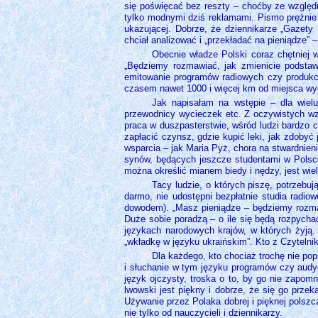
się poświęcać bez reszty – choćby ze względu
tylko modnymi dziś reklamami. Pismo prężnie 
ukazującej. Dobrze, że dziennikarze „Gazety 
chciał analizować i „przekładać na pieniądze” 
Obecnie władze Polski coraz chętniej 
„Będziemy rozmawiać, jak zmienicie podstaw
emitowanie programów radiowych czy produkcję
czasem nawet 1000 i więcej km od miejsca wyd
Jak napisałam na wstępie – dla wielu
przewodnicy wycieczek etc. Z oczywistych wzg
praca w duszpasterstwie, wśród ludzi bardzo c
zapłacić czynsz, gdzie kupić leki, jak zdobyć
wsparcia – jak Maria Pyż, chora na stwardnie
synów, będących jeszcze studentami w Polsce 
można określić mianem biedy i nędzy, jest wiel
Tacy ludzie, o których piszę, potrzebu
darmo, nie udostępni bezpłatnie studia radi
dowodem). „Masz pieniądze – będziemy rozmaw
Duże sobie poradzą – o ile się będą rozpycha
językach narodowych krajów, w których żyją.
„wkładkę w języku ukraińskim”. Kto z Czytelni
Dla każdego, kto chociaż trochę nie pop
i słuchanie w tym języku programów czy audy
język ojczysty, troska o to, by go nie zapo
lwowski jest piękny i dobrze, że się go przek
Używanie przez Polaka dobrej i pięknej polsz
nie tylko od nauczycieli i dziennikarzy.