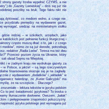
32 strony gazety trzeba wypełnić CZYMŚ, a nie
ery”
) do „Gazety Lwowskiej” – dziś się już nie
dobniej poszliby na bruk. Tego faktu nikt nie
nają dyktować, co mediom wolno, a czego nie.
ce przydziału pieniędzy na wydawanie gazet,
iej wymagać, siedząc na ministerialnym stołku
 gdzie indziej – w szkołach, urzędach, jako
lickich jest pełnienie funkcji liturgicznej i
daktorzy często muszą dbać o to, jak i z czego
zi mediów”, mimo że są już dorosłe, potrzebują
osz, redaktor „Radia Lwów”. Teresa ma też dwu
zi?” Przecież poziom życia na Ukrainie, który
 sali obrad Sejmu na Wiejskiej.
Nikt i w żadnym kraju nie wydrukuje gazety za
 – w Polsce, a jakże! – są tego rzeczywistym
alne finansowania skazuje się je na zagładę.
łącznie z wydawaniem „dodatków” i „wkładek” w
arowicz twierdząc, że „Kurier Galicyjski” ma
 Ja myślę, że na szczęście… Dlaczego?
t zrozumiałe – lektura tekstów w języku polskim
 Co to jest świadomość językowa? To troska o
zywamy tłumaczenie dosłowne. Owszem, „bałak”
rackim i pielęgnowanie znajomości polszczyzny.
 znajomość języka polskiego jest wymagana już