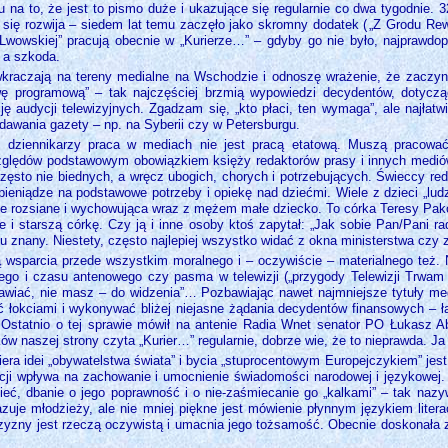
 na to, że jest to pismo duże i ukazujące się regularnie co dwa tygodnie. 
się rozwija – siedem lat temu zaczęło jako skromny dodatek (
„Z Grodu Rew
Lwowskiej” pracują obecnie w „Kurierze…” – gdyby go nie było, najprawdopo
– a szkoda.
wkraczają na tereny medialne na Wschodzie i odnoszę wrażenie, że zaczy
ę programową” – tak najczęściej brzmią wypowiedzi decydentów, dotyczą
 audycji telewizyjnych. Zgadzam się, „kto płaci, ten wymaga”, ale najłatw
awania gazety – np. na Syberii czy w Petersburgu.
 dziennikarzy praca w mediach nie jest pracą etatową. Muszą pracować
lędów podstawowym obowiązkiem księży redaktorów prasy i innych mediów kato
zęsto nie biednych, a wręcz ubogich, chorych i potrzebujących. Świeccy re
 pieniądze na podstawowe potrzeby i opiekę nad dziećmi. Wiele z dzieci „lud
nie rozsiane i wychowująca wraz z mężem małe dziecko. To córka Teresy Pak
i starszą córkę. Czy ją i inne osoby ktoś zapytał: „Jak sobie Pan/Pani rad
u znany. Niestety, często najlepiej wszystko widać z okna ministerstwa czy z
ją wsparcia przede wszystkim moralnego i – oczywiście – materialnego też. 
owego i czasu antenowego czy pasma w telewizji („przygody Telewizji Trwam
iać, nie masz – do widzenia”… Pozbawiając nawet najmniejsze tytuły medi
ć łokciami i wykonywać bliżej niejasne żądania decydentów finansowych – 
 Ostatnio o tej sprawie mówił na antenie Radia Wnet senator PO Łukasz Abg
ków naszej strony czyta „Kurier…” regularnie, dobrze wie, że to nieprawda.
iera idei „obywatelstwa świata” i bycia „stuprocentowym Europejczykiem” jes
cji wpływa na zachowanie i umocnienie świadomości narodowej i językowej.
mnieć, dbanie o jego poprawność i o nie-zaśmiecanie go „kalkami” – tak na
azuje młodzieży, ale nie mniej piękne jest mówienie płynnym językiem lite
czyzny jest rzeczą oczywistą i umacnia jego tożsamość. Obecnie doskonała