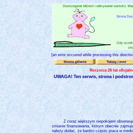
Dostrzeganie bliźnich i odkrywanie wartości. Mat
Strona Dus
Gdy oczeku
cho
[an error occurred while processing this directiv
Strona główna
Teksty i inne
Rocznica 20 lat oficjal
UWAGA! Ten serwis, strona i podstro
Z coraz większym niepokojem obserwuję
zmianie finansowania, którym obecnie zajmuj
należy dodać, że bardzo często praca w mediac