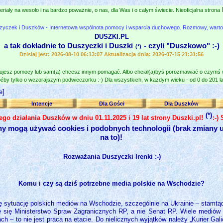
eriały na wesoło i na bardzo poważnie, o nas, dla Was i o całym świecie. Nieoficjalna strona
zyczek i Duszków - Internetowa wspólnota pomocy i wsparcia duchowego. Rozmowy, wartośc
DUSZKI.PL
a tak dokładnie to Duszyczki i Duszki
- czyli "Duszkowo" :-)
(*)
Dzisiaj jest: 2026-08-10 06:13:07 Aktualizacja dnia: 2026-07-15 21:31:56
jesz pomocy lub sam(a) chcesz innym pomagać. Albo chciał(a)byś porozmawiać o czymś
ćby tylko o wczorajszym podwieczorku :-) Dla wszystkich, w każdym wieku - od 0 do 201 lat
e]
Intencje
Dla Gości
Dla Duszków
(*)
nego działania Duszków w dniu 01.11.2025 i 19 lat strony Duszki.pl!
:-)
ny mogą używać cookies i podobnych technologii (brak zmiany u
na to)!
Rozważania Duszyczki Irenki :-)
Komu i czy są dziś potrzebne media polskie na Wschodzie?
 sytuację polskich mediów na Wschodzie, szczególnie na Ukrainie – stamtą
e się Ministerstwo Spraw Zagranicznych RP, a nie Senat RP. Wiele mediów 
h – to nie jest praca na etacie. Do nielicznych wyjątków należy „Kurier Gali