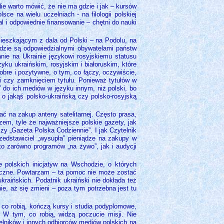
Nie warto mówić, że nie ma gdzie i jak – kursów
 na wielu uczelniach - na filologii polskiej
al i odpowiednie finansowanie – chętni do nauki
ieszkającym z dala od Polski – na Podolu, na
odzie są odpowiedzialnymi obywatelami państw
nie na Ukrainie językowi rosyjskiemu statusu
yku ukraińskim, rosyjskim i białoruskim, które
obre i pozytywne, o tym, co łączy, oczywiście,
i czy zamknięciem tytułu. Ponieważ tytułów w
 do ich mediów w języku innym, niż polski, bo
 o jakąś polsko-ukraińską czy polsko-rosyjską
ć na zakup anteny satelitarnej. Często prasa,
zem, tyle że najważniejsze polskie gazety, jak
y „Gazeta Polska Codziennie”. I jak Czytelnik
zedstawiciel „wysupła” pieniądze na zakupy w
 to zarówno programów „na żywo”, jak i audycji
 polskich inicjatyw na Wschodzie, o których
raniczne. Powtarzam – ta pomoc nie może zostać
raińskich. Podatnik ukraiński nie dokłada też
ie, aż się zmieni – poza tym potrzebna jest tu
 co robią, kończą kursy i studia podyplomowe,
. W tym, co robią, widzą poczucie misji. Nie
telników i innych odbiorców mediów polskich na