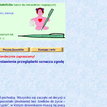
katolicka
(także dla niekatolików i wątpiących).
i, intencje
 ważnym lub
 ;-)
Poczta Duszków
Kontakt i Info
 Serdecznie zapraszamy!
stawienia przeglądarki oznacza zgodę
d pochodzę. Wszystko się zaczęło od decyzji o
pozostało (dosłownie) bez środków do życia –
cyjski”, w którym dziennikarze muszą tej pracy