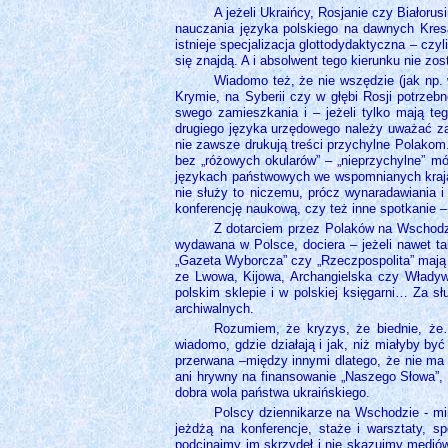
A jeżeli Ukraińcy, Rosjanie czy Białoru
nauczania języka polskiego na dawnych Kresa
istnieje specjalizacja glottodydaktyczna – czy
się znajdą. A i absolwent tego kierunku nie zo
Wiadomo też, że nie wszędzie (jak np.
Krymie, na Syberii czy w głębi Rosji potrze
swego zamieszkania i – jeżeli tylko mają te
drugiego języka urzędowego należy uważać za k
nie zawsze drukują treści przychylne Polakom.
bez „różowych okularów” ‒ „nieprzychylne” m
językach państwowych we wspomnianych krajach
nie służy to niczemu, prócz wynaradawiania i
konferencję naukową, czy też inne spotkanie
Z dotarciem przez Polaków na Wschodzie
wydawana w Polsce, dociera – jeżeli nawet tak
„Gazeta Wyborcza” czy „Rzeczpospolita” mają 
ze Lwowa, Kijowa, Archangielska czy Władywo
polskim sklepie i w polskiej księgarni… Za sł
archiwalnych.
Rozumiem, że kryzys, że biednie, że…
wiadomo, gdzie działają i jak, niż miałyby by
przerwana –między innymi dlatego, że nie ma 
ani hrywny na finansowanie „Naszego Słowa”, u
dobra wola państwa ukraińskiego.
Polscy dziennikarze na Wschodzie - mi
jeżdżą na konferencje, staże i warsztaty, s
podcinajmy im skrzydeł i nie skazujmy mediów 