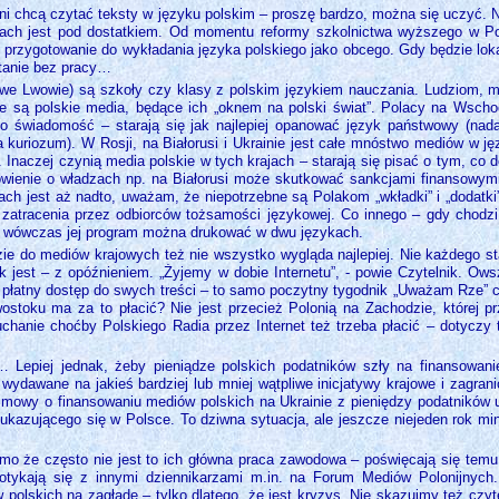
sini chcą czytać teksty w języku polskim – proszę bardzo, można się uczyć. 
ch jest pod dostatkiem. Od momentu reformy szkolnictwa wyższego w Polsce
li przygotowanie do wykładania języka polskiego jako obcego. Gdy będzie lok
stanie bez pracy…
 we Lwowie) są szkoły czy klasy z polskim językiem nauczania. Ludziom, m
bne są polskie media, będące ich „oknem na polski świat”. Polacy na Wsch
go świadomość – starają się jak najlepiej opanować język państwowy (nada
uriozum). W Rosji, na Białorusi i Ukrainie jest całe mnóstwo mediów w jęz
 Inaczej czynią media polskie w tych krajach – starają się pisać o tym, co d
ówienie o władzach np. na Białorusi może skutkować sankcjami finansowym
 jest aż nadto, uważam, że niepotrzebne są Polakom „wkładki” i „dodatki”
 zatracenia przez odbiorców tożsamości językowej. Co innego – gdy chodzi
 – wówczas jej program można drukować w dwu językach.
 do mediów krajowych też nie wszystko wygląda najlepiej. Nie każdego sta
 jest – z opóźnieniem. „Żyjemy w dobie Internetu”, - powie Czytelnik. Ows
płatny dostęp do swych treści – to samo poczytny tygodnik „Uważam Rze” cz
stoku ma za to płacić? Nie jest przecież Polonią na Zachodzie, której pr
uchanie choćby Polskiego Radia przez Internet też trzeba płacić – dotyczy
 Lepiej jednak, żeby pieniądze polskich podatników szły na finansowanie
ć wydawane na jakieś bardziej lub mniej wątpliwe inicjatywy krajowe i zag
mowy o finansowaniu mediów polskich na Ukrainie z pieniędzy podatników uk
kazującego się w Polsce. To dziwna sytuacja, ale jeszcze niejeden rok min
mo że często nie jest to ich główna praca zawodowa – poświęcają się temu
potykają się z innymi dziennikarzami m.in. na Forum Mediów Polonijnych
polskich na zagładę – tylko dlatego, że jest kryzys. Nie skazujmy też czy