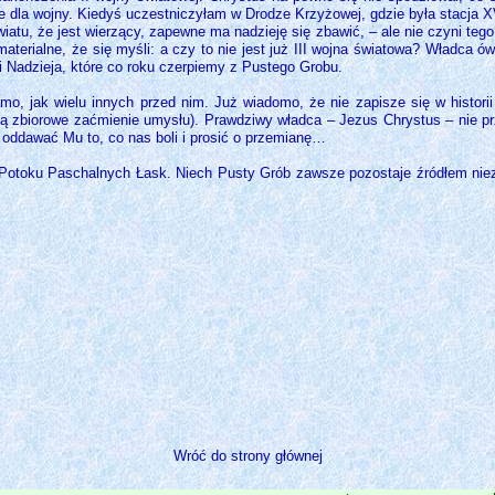
ie dla wojny. Kiedyś uczestniczyłam w Drodze Krzyżowej, gdzie była stacja XV
tu, że jest wierzący, zapewne ma nadzieję się zbawić, – ale nie czyni tego,
 materialne, że się myśli: a czy to nie jest już III wojna światowa? Władca 
i Nadzieja, które co roku czerpiemy z Pustego Grobu.
mo, jak wielu innych przed nim. Już wiadomo, że nie zapisze się w histori
ją zbiorowe zaćmienie umysłu). Prawdziwy władca – Jezus Chrystus – nie prz
 oddawać Mu to, co nas boli i prosić o przemianę…
otoku Paschalnych Łask. Niech Pusty Grób zawsze pozostaje źródłem niezaw
Wróć do strony głównej