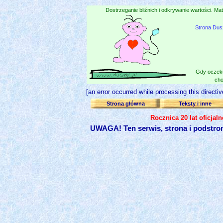
Dostrzeganie bliźnich i odkrywanie wartości. Mat
Strona Dus
Gdy oczeku
cho
[an error occurred while processing this directiv
Strona główna
Teksty i inne
Rocznica 20 lat oficjal
UWAGA! Ten serwis, strona i podstro