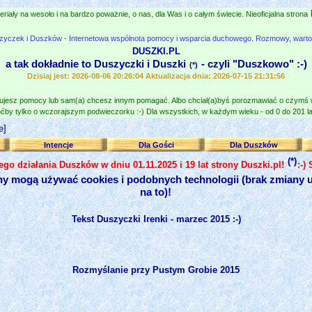
eriały na wesoło i na bardzo poważnie, o nas, dla Was i o całym świecie. Nieoficjalna strona
zyczek i Duszków - Internetowa wspólnota pomocy i wsparcia duchowego. Rozmowy, wartośc
DUSZKI.PL
a tak dokładnie to Duszyczki i Duszki
- czyli "Duszkowo" :-)
(*)
Dzisiaj jest: 2026-08-06 20:26:04 Aktualizacja dnia: 2026-07-15 21:31:56
jesz pomocy lub sam(a) chcesz innym pomagać. Albo chciał(a)byś porozmawiać o czymś
ćby tylko o wczorajszym podwieczorku :-) Dla wszystkich, w każdym wieku - od 0 do 201 lat
e]
Intencje
Dla Gości
Dla Duszków
(*)
nego działania Duszków w dniu 01.11.2025 i 19 lat strony Duszki.pl!
:-)
ny mogą używać cookies i podobnych technologii (brak zmiany u
na to)!
Tekst Duszyczki Irenki - marzec 2015 :-)
Rozmyślanie przy Pustym Grobie 2015