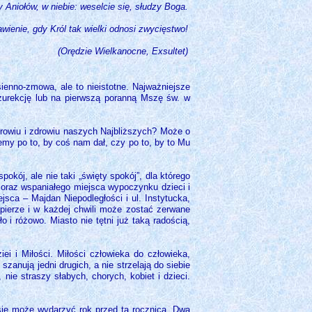
y Aniołów, w niebie: weselcie się, słudzy Boga.
ienie, gdy Król tak wielki odnosi zwycięstwo!
(Orędzie Wielkanocne, Exsultet)
ienno-zmowa, ale to nieistotne. Najważniejsze
urekcję lub na pierwszą poranną Mszę św. w
drowiu i zdrowiu naszych Najbliższych? Może o
y po to, by coś nam dał, czy po to, by to Mu
okój, ale nie taki „święty spokój”, dla którego
oraz wspaniałego miejsca wypoczynku dzieci i
sca – Majdan Niepodległości i ul. Instytucka,
apierze i w każdej chwili może zostać zerwane
 i różowo. Miasto nie tętni już taką radością,
ei i Miłości. Miłości człowieka do człowieka,
szanują jedni drugich, a nie strzelają do siebie
nie straszy słabych, chorych, kobiet i dzieci.
się może wydarzyć rok przed tą rocznicą. Dwa