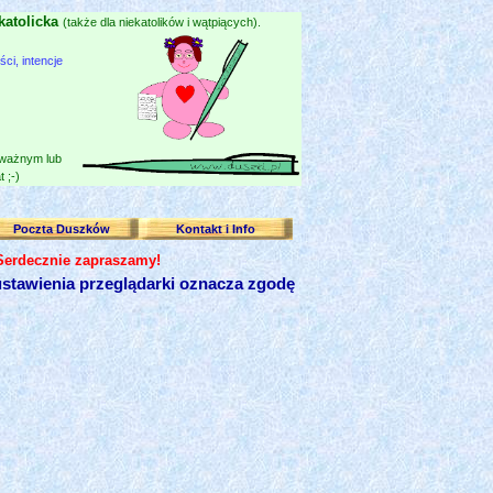
katolicka
(także dla niekatolików i wątpiących).
i, intencje
 ważnym lub
 ;-)
Poczta Duszków
Kontakt i Info
 Serdecznie zapraszamy!
stawienia przeglądarki oznacza zgodę