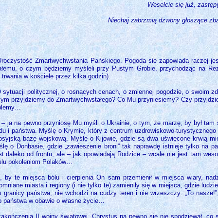
Weselcie się już, zastęp
Niechaj zabrzmią dzwony głoszące zbaw
 Uroczystość Zmartwychwstania Pańskiego. Pogoda się zapowiada raczej jes
ałemu, o czym będziemy myśleli przy Pustym Grobie, przychodząc na Rez
 trwania w kościele przez kilka godzin).
sytuacji politycznej, o rosnących cenach, o zmiennej pogodzie, o swoim z
czym przyjdziemy do Zmartwychwstałego? Co Mu przyniesiemy? Czy przyjdziem
roblemy…
 – ja na pewno przyniosę Mu myśli o Ukrainie, o tym, że marzę, by był tam sp
du i państwa. Myślę o Krymie, który z centrum uzdrowiskowo-turystycznego 
rosyjską bazę wojskową. Myślę o Kijowie, gdzie są dwa uświęcone krwią miej
ślę o Donbasie, gdzie „zawieszenie broni” tak naprawdę istnieje tylko na p
 daleko od frontu, ale – jak opowiadają Rodzice – wcale nie jest tam wesoło
wielu pokoleniom Polaków…
 by te miejsca bólu i cierpienia On sam przemienił w miejsca wiary, nadzi
iane miasta i regiony (i nie tylko te) zamieniły się w miejsca, gdzie ludzie 
granicy państwa, nie wchodzi na cudzy teren i nie wrzeszczy: „To nasze!”, 
go państwa w obawie o własne życie…
akończenia II wojny światowej. Chrystus na pewno się nie spodziewał, co 