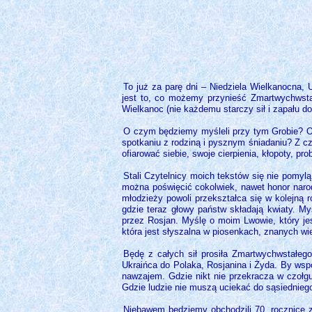
To już za parę dni – Niedziela Wielkanocna,
jest to, co możemy przynieść Zmartwychwst
Wielkanoc (nie każdemu starczy sił i zapału do
O czym będziemy myśleli przy tym Grobie? O 
spotkaniu z rodziną i pysznym śniadaniu? Z 
ofiarować siebie, swoje cierpienia, kłopoty, p
Stali Czytelnicy moich tekstów się nie pomylą
można poświęcić cokolwiek, nawet honor naro
młodzieży powoli przekształca się w kolejną 
gdzie teraz głowy państw składają kwiaty. My
przez Rosjan. Myślę o moim Lwowie, który jest
która jest słyszalna w piosenkach, znanych 
Będę z całych sił prosiła Zmartwychwstałego,
Ukraińca do Polaka, Rosjanina i Żyda. By wspomn
nawzajem. Gdzie nikt nie przekracza w czołgu 
Gdzie ludzie nie muszą uciekać do sąsiednie
Niebawem będziemy obchodzili 70. rocznicę z