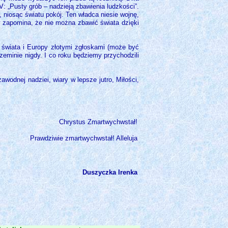
: „Pusty grób – nadzieją zbawienia ludzkości”.
 niosąc światu pokój. Ten władca niesie wojnę,
ów zapomina, że nie można zbawić świata dzięki
i świata i Europy złotymi zgłoskami (może być
eminie nigdy. I co roku będziemy przychodzili
odnej nadziei, wiary w lepsze jutro, Miłości,
Chrystus Zmartwychwstał!
Prawdziwie zmartwychwstał! Alleluja
Duszyczka Irenka