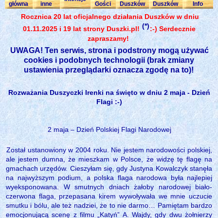
główna
inne
Gości
Duszków
Duszków
Info
Rocznica 20 lat oficjalnego działania Duszków w dniu
(*)
01.11.2025 i 19 lat strony Duszki.pl!
:-) Serdecznie
zapraszamy!
UWAGA! Ten serwis, strona i podstrony mogą używać
cookies i podobnych technologii (brak zmiany
ustawienia przeglądarki oznacza zgodę na to)!
Rozważania Duszyczki Irenki na święto w dniu 2 maja - Dzień
Flagi :-)
2 maja – Dzień Polskiej Flagi Narodowej
Został ustanowiony w 2004 roku. Nie jestem narodowości polskiej,
ale jestem dumna, że mieszkam w Polsce, że widzę tę flagę na
gmachach urzędów. Cieszyłam się, gdy Justyna Kowalczyk stanęła
na najwyższym podium, a polska flaga narodowa była najlepiej
wyeksponowana. W smutnych dniach żałoby narodowej biało-
czerwona flaga, przepasana kirem wywoływała we mnie uczucie
smutku i bólu, ale też nadziei, że to nie darmo… Pamiętam bardzo
emocjonującą scenę z filmu „Katyń” A. Wajdy, gdy dwu żołnierzy