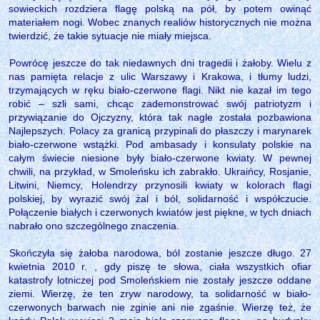
sowieckich rozdziera flagę polską na pół, by potem owinąć
materiałem nogi. Wobec znanych realiów historycznych nie można
twierdzić, że takie sytuacje nie miały miejsca.
Powrócę jeszcze do tak niedawnych dni tragedii i żałoby. Wielu z
nas pamięta relacje z ulic Warszawy i Krakowa, i tłumy ludzi,
trzymających w ręku biało-czerwone flagi. Nikt nie kazał im tego
robić – szli sami, chcąc zademonstrować swój patriotyzm i
przywiązanie do Ojczyzny, która tak nagle została pozbawiona
Najlepszych. Polacy za granicą przypinali do płaszczy i marynarek
biało-czerwone wstążki. Pod ambasady i konsulaty polskie na
całym świecie niesione były biało-czerwone kwiaty. W pewnej
chwili, na przykład, w Smoleńsku ich zabrakło. Ukraińcy, Rosjanie,
Litwini, Niemcy, Holendrzy przynosili kwiaty w kolorach flagi
polskiej, by wyrazić swój żal i ból, solidarność i współczucie.
Połączenie białych i czerwonych kwiatów jest piękne, w tych dniach
nabrało ono szczególnego znaczenia.
Skończyła się żałoba narodowa, ból zostanie jeszcze długo. 27
kwietnia 2010 r. , gdy piszę te słowa, ciała wszystkich ofiar
katastrofy lotniczej pod Smoleńskiem nie zostały jeszcze oddane
ziemi. Wierzę, że ten zryw narodowy, ta solidarność w biało-
czerwonych barwach nie zginie ani nie zgaśnie. Wierzę też, że