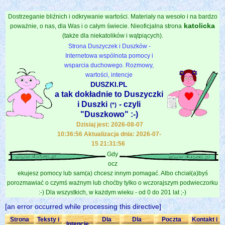
Dostrzeganie bliźnich i odkrywanie wartości. Materiały na wesoło i na bardzo
katolicka
poważnie, o nas, dla Was i o całym świecie. Nieoficjalna strona
(także dla niekatolików i wątpiących).
Strona Duszyczek i Duszków -
Internetowa wspólnota pomocy i
wsparcia duchowego. Rozmowy,
wartości, intencje
DUSZKI.PL
a tak dokładnie to Duszyczki
i Duszki
- czyli
(*)
"Duszkowo" :-)
Dzisiaj jest: 2026-08-07
10:36:56 Aktualizacja dnia: 2026-07-
15 21:31:56
Gdy
ocz
ekujesz pomocy lub sam(a) chcesz innym pomagać. Albo chciał(a)byś
porozmawiać o czymś ważnym lub choćby tylko o wczorajszym podwieczorku
:-) Dla wszystkich, w każdym wieku - od 0 do 201 lat ;-)
[an error occurred while processing this directive]
Strona
Teksty i
Dla
Dla
Poczta
Kontakt i
Intencje