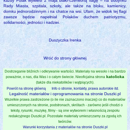
każdy Polak wywiesi 2 maja biało-czerwoną flagę – na budynku
Rady Miasta, szpitala, szkoły, ale także na bloku, kamienicy,
domku jednorodzinnym i na chatce na wsi. Ufam, że widok tej flagi
zawsze będzie napełniał Polaków duchem patriotyzmu,
solidarności, jedności i nadziei.
Duszyczka Irenka
Wróć do strony głównej
Dostrzeganie bliźnich i odkrywanie wartości. Materiały na wesoło i na bardzo
katolicka
poważnie, o nas, dla Was i o całym świecie. Nieoficjalna strona
(także dla niekatolików i wątpiących).
Powrót na stronę główną
Info o stronie, kontakty, prawa autorskie itd.
Legalność materiałów i oprogramowania na stronie Duszki.pl
Wszelkie prawa zastrzeżone (o ile nie zaznaczono inaczej) co do materiałów
umieszczonych na stronie, podstronach, skrótach - zarówno jeśli chodzi o
teksty, rysunki, muzykę, filmy - są one wytworem i własnością zespołu
redakcyjnego Duszki.pl. Pozostałe materiały umieszczamy za zgodą ich
twórców.
Warunki korzystania z materiałów na stronie Duszki.pl