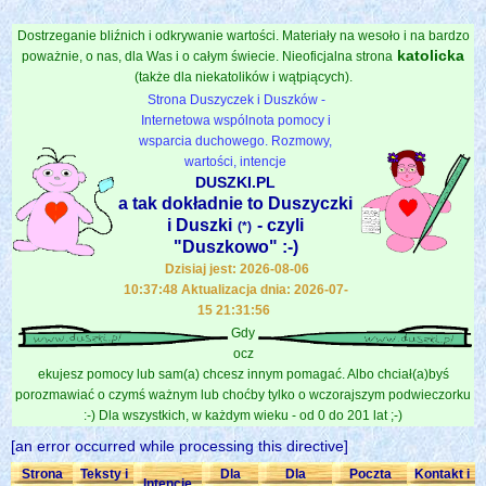
Dostrzeganie bliźnich i odkrywanie wartości. Materiały na wesoło i na bardzo
katolicka
poważnie, o nas, dla Was i o całym świecie. Nieoficjalna strona
(także dla niekatolików i wątpiących).
Strona Duszyczek i Duszków -
Internetowa wspólnota pomocy i
wsparcia duchowego. Rozmowy,
wartości, intencje
DUSZKI.PL
a tak dokładnie to Duszyczki
i Duszki
- czyli
(*)
"Duszkowo" :-)
Dzisiaj jest: 2026-08-06
10:37:48 Aktualizacja dnia: 2026-07-
15 21:31:56
Gdy
ocz
ekujesz pomocy lub sam(a) chcesz innym pomagać. Albo chciał(a)byś
porozmawiać o czymś ważnym lub choćby tylko o wczorajszym podwieczorku
:-) Dla wszystkich, w każdym wieku - od 0 do 201 lat ;-)
[an error occurred while processing this directive]
Strona
Teksty i
Dla
Dla
Poczta
Kontakt i
Intencje