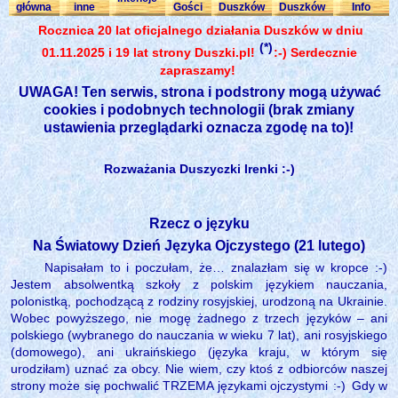
główna
inne
Gości
Duszków
Duszków
Info
Rocznica 20 lat oficjalnego działania Duszków w dniu
(*)
01.11.2025 i 19 lat strony Duszki.pl!
:-) Serdecznie
zapraszamy!
UWAGA! Ten serwis, strona i podstrony mogą używać
cookies i podobnych technologii (brak zmiany
ustawienia przeglądarki oznacza zgodę na to)!
Rozważania Duszyczki Irenki :-)
Rzecz o języku
Na Światowy Dzień Języka Ojczystego (21 lutego)
Napisałam to i poczułam, że… znalazłam się w kropce :-)
Jestem absolwentką szkoły z polskim językiem nauczania,
polonistką, pochodzącą z rodziny rosyjskiej, urodzoną na Ukrainie.
Wobec powyższego, nie mogę żadnego z trzech języków – ani
polskiego (wybranego do nauczania w wieku 7 lat), ani rosyjskiego
(domowego), ani ukraińskiego (języka kraju, w którym się
urodziłam) uznać za obcy. Nie wiem, czy ktoś z odbiorców naszej
strony może się pochwalić TRZEMA językami ojczystymi
:-)
Gdy w