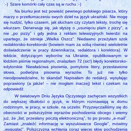
:-)
Szare komórki cały czas są w ruchu :-)
Na biurku jest też powieść pewnego polskiego pisarza, który
marzy o przetłumaczeniu swych dzieł na język ukraiński. Nie mogę
się nudzić, tylko czasem, jak słucham czy czytam teksty, trochę się
wkurzam. Denerwuję się, jak słyszę o „usunięciu plam z pizzy”, a
nie „po pizzy” i gdy jedna z reklam telewizyjnych twierdzi na
upartego, że istnieje „Wielka Oszcz”. Niedawno przeżyłam szok
redaktorsko-korektorski (bowiem mam za sobą również wieloletnie
doświadczenie w pracy dziennikarza, redaktora i korektora). W
tekście, dotyczącym wyborów na Ukrainie, opublikowanym w
łódzkim piśmie regionalnym, znalazłam 72 (sic!) błędy korektorsko-
edytorskie. Niewłaściwa pisownia, pomylone litery, przestawione
słowa, podwójna pisownia wyrazów. To już nie tylko
nieodpowiedzialne, to skandal! Napisałam do redakcji, wysyłając
poprawiony (a jakże! – nie mogłam inaczej) tekst i czekam na
odpowiedź.
W światowym Dniu Języka Ojczystego zachęcam wszystkich
do większej dbałości o język, w którym rozmawiają w domu
rodzinnym, w pracy, w szkole, na uczelni. Przyzwyczailiśmy się do
obecności w polszczyźnie wyrazów pochodzenia obcego i wiemy
już, że „list, przesłany pocztą elektroniczną”, to po prostu „e-mail”.
Zamiast „znaleźć informację w wyszukiwarce Google”, mówimy
„wyguglać”. Polszczyzna wchłania coraz więcej słów pochodzenia