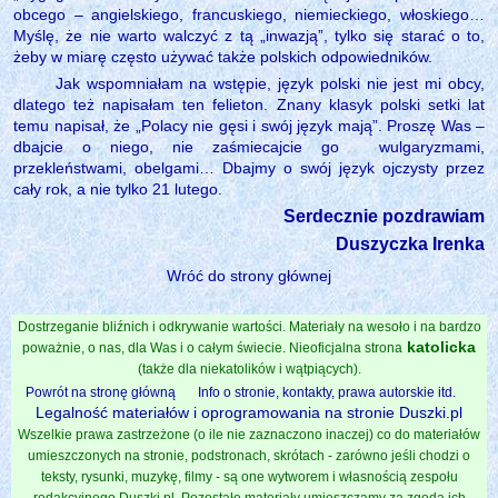
obcego – angielskiego, francuskiego, niemieckiego, włoskiego…
Myślę, że nie warto walczyć z tą „inwazją”, tylko się starać o to,
żeby w miarę często używać także polskich odpowiedników.
Jak wspomniałam na wstępie, język polski nie jest mi obcy,
dlatego też napisałam ten felieton. Znany klasyk polski setki lat
temu napisał, że „Polacy nie gęsi i swój język mają”. Proszę Was –
dbajcie o niego, nie zaśmiecajcie go
wulgaryzmami,
przekleństwami, obelgami… Dbajmy o swój język ojczysty przez
cały rok, a nie tylko 21 lutego.
Serdecznie pozdrawiam
Duszyczka Irenka
Wróć do strony głównej
Dostrzeganie bliźnich i odkrywanie wartości. Materiały na wesoło i na bardzo
katolicka
poważnie, o nas, dla Was i o całym świecie. Nieoficjalna strona
(także dla niekatolików i wątpiących).
Powrót na stronę główną
Info o stronie, kontakty, prawa autorskie itd.
Legalność materiałów i oprogramowania na stronie Duszki.pl
Wszelkie prawa zastrzeżone (o ile nie zaznaczono inaczej) co do materiałów
umieszczonych na stronie, podstronach, skrótach - zarówno jeśli chodzi o
teksty, rysunki, muzykę, filmy - są one wytworem i własnością zespołu
redakcyjnego Duszki.pl. Pozostałe materiały umieszczamy za zgodą ich