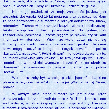
dokumentach, składanych tu w Polsce, pisałam, że znam „języki
obce”, a wśród nich – rosyjski i ukraiński – czułam się głupio.
Nie mogę powiedzieć, że moja znajomość języków jest
absolutnie doskonała. Od 15 lat moją pasją są tłumaczenia. Mam
za sobą doświadczenie tłumaczenia różnych dokumentów, umów,
referatów… Tłumaczyłam artykuły i książki, wiersze i publicystykę,
teksty teologiczne i treść przewodników. Nie jestem, jak
zaznaczyłam, doskonała – często sięgam po słownik czy szukam
informacji w Internecie.
Wiem, że wielu rzeczy nie da się
tłumaczyć w sposób dosłowny i że w różnych językach te same
słowa mogą znaczyć co innego: np. rosyjski „diwan” – to polska
„kanapa”, a nie „dywan”. Polski „dywan” – to rosyjski „kowior”, a to,
co Polacy wymawiają jako „kawior” – to „ikra”, czyli jaja ryb… Polski
„portfel”, to w rosyjskiej wymowie „koszelok”, a po ukraińsku
„hamaneć”, a wymawiany po rosyjsku „partfiel” – to polska
„teczka”. Ufff…
W dodatku, żeby było weselej, polskie „japonki” – klapki na
plażę – w rosyjskim i ukraińskim brzmią jak „Wietnamki”
:-)
Niezłe,
prawda?
W każdym razie, praca tłumacza nie jest nudna. Teraz
tłumaczę tekst, który nadszedł do mnie z Rosji – o Kremlu i jego
architekturze, a także książkę z psychologii rodziny. Pierwszą
tłumaczę z rosyjskiego na polski, drugą – z polskiego na ukraiński