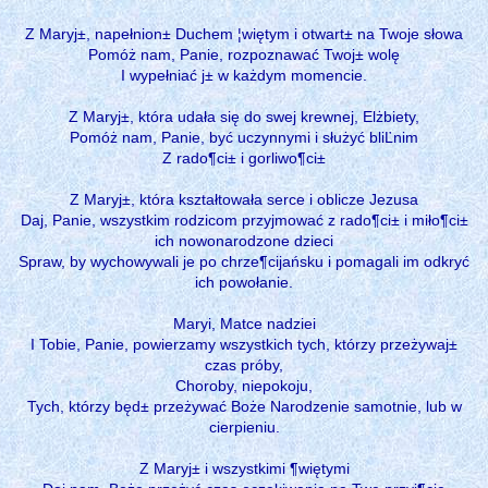
Z Maryj±, napełnion± Duchem ¦więtym i otwart± na Twoje słowa
Pomóż nam, Panie, rozpoznawać Twoj± wolę
I wypełniać j± w każdym momencie.
Z Maryj±, która udała się do swej krewnej, Elżbiety,
Pomóż nam, Panie, być uczynnymi i służyć bliĽnim
Z rado¶ci± i gorliwo¶ci±
Z Maryj±, która kształtowała serce i oblicze Jezusa
Daj, Panie, wszystkim rodzicom przyjmować z rado¶ci± i miło¶ci±
ich nowonarodzone dzieci
Spraw, by wychowywali je po chrze¶cijańsku i pomagali im odkryć
ich powołanie.
Maryi, Matce nadziei
I Tobie, Panie, powierzamy wszystkich tych, którzy przeżywaj±
czas próby,
Choroby, niepokoju,
Tych, którzy będ± przeżywać Boże Narodzenie samotnie, lub w
cierpieniu.
Z Maryj± i wszystkimi ¶więtymi