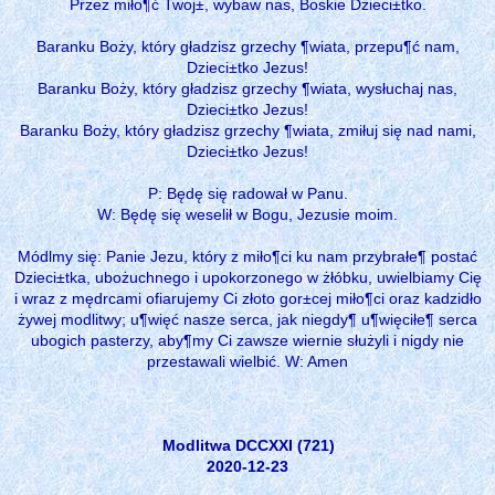
Przez miło¶ć Twoj±, wybaw nas, Boskie Dzieci±tko.
Baranku Boży, który gładzisz grzechy ¶wiata, przepu¶ć nam,
Dzieci±tko Jezus!
Baranku Boży, który gładzisz grzechy ¶wiata, wysłuchaj nas,
Dzieci±tko Jezus!
Baranku Boży, który gładzisz grzechy ¶wiata, zmiłuj się nad nami,
Dzieci±tko Jezus!
P: Będę się radował w Panu.
W: Będę się weselił w Bogu, Jezusie moim.
Módlmy się: Panie Jezu, który z miło¶ci ku nam przybrałe¶ postać
Dzieci±tka, ubożuchnego i upokorzonego w żłóbku, uwielbiamy Cię
i wraz z mędrcami ofiarujemy Ci złoto gor±cej miło¶ci oraz kadzidło
żywej modlitwy; u¶więć nasze serca, jak niegdy¶ u¶więciłe¶ serca
ubogich pasterzy, aby¶my Ci zawsze wiernie służyli i nigdy nie
przestawali wielbić. W: Amen
Modlitwa DCCXXI (721)
2020-12-23