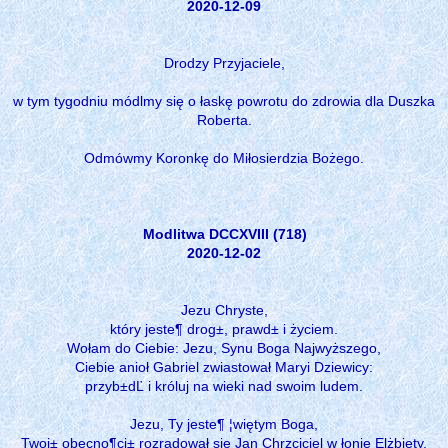
2020-12-09
Drodzy Przyjaciele,
w tym tygodniu módlmy się o łaskę powrotu do zdrowia dla Duszka
Roberta.
Odmówmy Koronkę do Miłosierdzia Bożego.
Modlitwa DCCXVIII (718)
2020-12-02
Jezu Chryste,
który jeste¶ drog±, prawd± i życiem.
Wołam do Ciebie: Jezu, Synu Boga Najwyższego,
Ciebie anioł Gabriel zwiastował Maryi Dziewicy:
przyb±dĽ i króluj na wieki nad swoim ludem.
Jezu, Ty jeste¶ ¦więtym Boga,
Twoj± obecno¶ci± rozradował się Jan Chrzciciel w łonie Elżbiety,