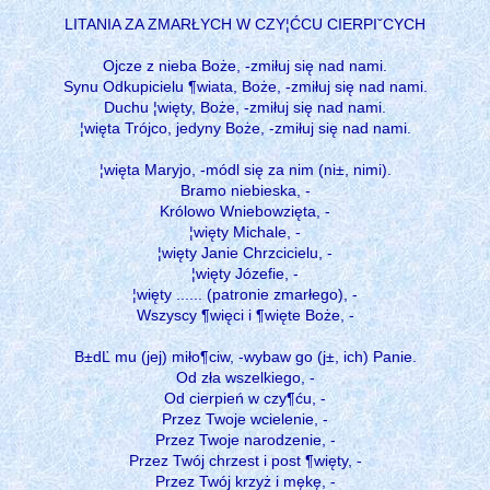
LITANIA ZA ZMARŁYCH W CZY¦ĆCU CIERPIˇCYCH
Ojcze z nieba Boże, -zmiłuj się nad nami.
Synu Odkupicielu ¶wiata, Boże, -zmiłuj się nad nami.
Duchu ¦więty, Boże, -zmiłuj się nad nami.
¦więta Trójco, jedyny Boże, -zmiłuj się nad nami.
¦więta Maryjo, -módl się za nim (ni±, nimi).
Bramo niebieska, -
Królowo Wniebowzięta, -
¦więty Michale, -
¦więty Janie Chrzcicielu, -
¦więty Józefie, -
¦więty ...... (patronie zmarłego), -
Wszyscy ¶więci i ¶więte Boże, -
B±dĽ mu (jej) miło¶ciw, -wybaw go (j±, ich) Panie.
Od zła wszelkiego, -
Od cierpień w czy¶ću, -
Przez Twoje wcielenie, -
Przez Twoje narodzenie, -
Przez Twój chrzest i post ¶więty, -
Przez Twój krzyż i mękę, -