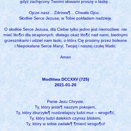
gdyż zachęcony Twoimi słowami proszę o łaskę...
Ojcze nasz... Zdrowa¶... Chwała Ojcu...
Słodkie Serce Jezusa, w Tobie pokładam nadzieję.
O słodkie Serce Jezusa, dla Ciebie tylko jedno jest niemożliwe: nie
mieć lito¶ci dla strapionych; dlatego okaż lito¶ć nad nami, biednymi
grzesznikami i udziel nam łaski, o któr± Cię prosimy przez bolesne
i Niepokalane Serce Maryi, Twojej i naszej czułej Matki.
Amen
Modlitwa DCCXXV (725)
2021-01-20
Panie Jezu Chryste,
Ty, który jeste¶ naszym pokojem,
Ty, który zburzyłe¶ rozdzielaj±cy ludzi mur – wrogo¶ć,
Ty, który ludzi dalekich czynisz bliskimi,
Ty, który w sobie zadałe¶ ¶mierć wrogo¶ci!