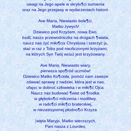
uwagi na Jego apele w skryto¶ci sumienia
oraz na Jego przejawy w wydarzeniach historii.
Ave Maria, Niewiasto bole¶ci,
Matko żywych!
Dziewico pod Krzyżem, nowa Ewo,
b±dĽ nasz± przewodniczk± na drogach ¶wiata,
naucz nas żyć miło¶ci± Chrystusa i szerzyć j±,
stać w raz z Tob± pod niezliczonymi krzyżami,
na których Syn Twój wci±ż jest krzyżowany.
Ave Maria, Niewiasto wiary,
pierwsza spo¶ród uczniów!
Dziewico Matko Ko¶cioła, pomóż nam zawsze
zdawać sprawę z nadziei, która jest w nas,
ufaj±c w dobroć człowieka i w miło¶ć Ojca.
Naucz nas budować ¶wiat od ¶rodka:
w głęboko¶ci milczenia i modlitwy,
w rado¶ci miło¶ci braterskiej,
w niezast±pionej płodno¶ci Krzyża.
¦więta Maryjo, Matko wierz±cych,
Pani nasza z Lourdes,