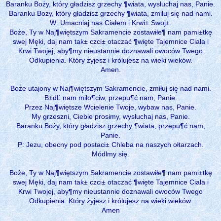
Baranku Boży, który gładzisz grzechy ¶wiata, wysłuchaj nas, Panie.
Baranku Boży, który gładzisz grzechy ¶wiata, zmiłuj się nad nami.
W: Umacniaj nas Ciałem i Krwi± Swoj±.
Boże, Ty w Naj¶więtszym Sakramencie zostawiłe¶ nam pami±tkę
swej Męki, daj nam tak± czci± otaczać ¶więte Tajemnice Ciała i
Krwi Twojej, aby¶my nieustannie doznawali owoców Twego
Odkupienia. Który żyjesz i królujesz na wieki wieków.
Amen.
Boże utajony w Naj¶więtszym Sakramencie, zmiłuj się nad nami.
B±dĽ nam miło¶ciw, przepu¶ć nam, Panie.
Przez Naj¶więtsze Wcielenie Twoje, wybaw nas, Panie.
My grzeszni, Ciebie prosimy, wysłuchaj nas, Panie.
Baranku Boży, który gładzisz grzechy ¶wiata, przepu¶ć nam,
Panie.
P: Jezu, obecny pod postaci± Chleba na naszych ołtarzach.
Módlmy się.
Boże, Ty w Naj¶więtszym Sakramencie zostawiłe¶ nam pami±tkę
swej Męki, daj nam tak± czci± otaczać ¶więte Tajemnice Ciała i
Krwi Twojej, aby¶my nieustannie doznawali owoców Twego
Odkupienia. Który żyjesz i królujesz na wieki wieków.
Amen