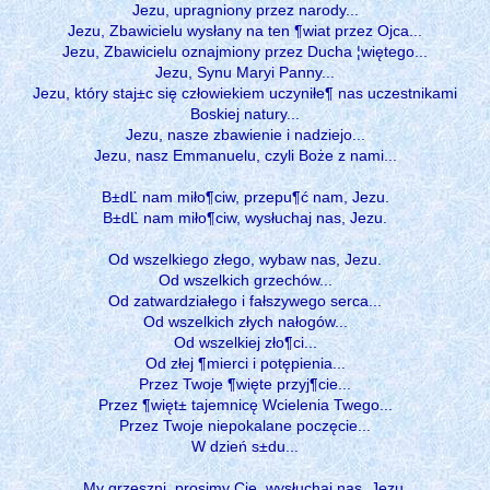
Jezu, upragniony przez narody...
Jezu, Zbawicielu wysłany na ten ¶wiat przez Ojca...
Jezu, Zbawicielu oznajmiony przez Ducha ¦więtego...
Jezu, Synu Maryi Panny...
Jezu, który staj±c się człowiekiem uczyniłe¶ nas uczestnikami
Boskiej natury...
Jezu, nasze zbawienie i nadziejo...
Jezu, nasz Emmanuelu, czyli Boże z nami...
B±dĽ nam miło¶ciw, przepu¶ć nam, Jezu.
B±dĽ nam miło¶ciw, wysłuchaj nas, Jezu.
Od wszelkiego złego, wybaw nas, Jezu.
Od wszelkich grzechów...
Od zatwardziałego i fałszywego serca...
Od wszelkich złych nałogów...
Od wszelkiej zło¶ci...
Od złej ¶mierci i potępienia...
Przez Twoje ¶więte przyj¶cie...
Przez ¶więt± tajemnicę Wcielenia Twego...
Przez Twoje niepokalane poczęcie...
W dzień s±du...
My grzeszni, prosimy Cię, wysłuchaj nas, Jezu.