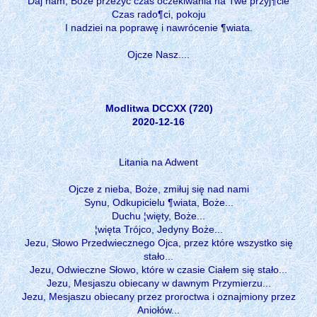
Daj nam, Boże przeżyć czas oczekiwania na Twe przyj¶cie
Czas rado¶ci, pokoju
I nadziei na poprawę i nawrócenie ¶wiata.
Ojcze Nasz....
Modlitwa DCCXX (720)
2020-12-16
Litania na Adwent
Ojcze z nieba, Boże, zmiłuj się nad nami
Synu, Odkupicielu ¶wiata, Boże...
Duchu ¦więty, Boże...
¦więta Trójco, Jedyny Boże...
Jezu, Słowo Przedwiecznego Ojca, przez które wszystko się
stało...
Jezu, Odwieczne Słowo, które w czasie Ciałem się stało...
Jezu, Mesjaszu obiecany w dawnym Przymierzu...
Jezu, Mesjaszu obiecany przez proroctwa i oznajmiony przez
Aniołów...