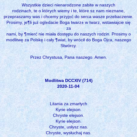
Wszystkie dzieci nienarodzone zabite w naszych
rodzinach, te o których wiemy i te, które s± nam nieznane,
przepraszamy was i chcemy przyj±ć do serca wasze przebaczenie.
Prosimy, je¶li już ogl±dacie Boga twarz± w twarz, wstawiajcie się
za
nami, by ¶mierć nie miała dostępu do naszych rodzin. Prosimy o
modlitwę za Polskę i cały ¶wiat, by wrócił do Boga Ojca, naszego
Stwórcy.
Przez Chrystusa, Pana naszego. Amen.
Modlitwa DCCXIV (714)
2020-11-04
Litania za zmarłych
Kyrie elejson.
Chryste elejson.
Kyrie elejson.
Chryste, usłysz nas.
Chryste, wysłuchaj nas.