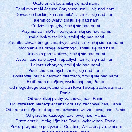
Uczto anielska, zmiłuj się nad nami.
Pami±tko męki Jezusa Chrystusa, zmiłuj się nad nami.
Dowodzie Boskiej ku nam miło¶ci, zmiłuj się nad nami.
Tajemnico wiary, zmiłuj się nad nami.
Cudzie niepojęty, zmiłuj się nad nami.
Przymierze miło¶ci i pokoju, zmiłuj się nad nami.
¬ródło łask wszelkich, zmiłuj się nad nami.
Zadatku chwalebnego zmartwychwstania, zmiłuj się nad nami.
Umocnienie na drogę wieczno¶ci, zmiłuj się nad nami.
Ucieczko grzeszników, zmiłuj się nad nami.
Wspomożenie słabych i upadłych, zmiłuj się nad nami.
Lekarzu chorych, zmiłuj się nad nami.
Pociecho smutnych, zmiłuj się nad nami.
Boski WięĽniu na naszych ołtarzach, zmiłuj się nad nami.
B±dĽ nam miło¶ciw, wysłuchaj nas, Panie.
Od niegodnego pożywania Ciała i Krwi Twojej, zachowaj nas,
Panie.
Od wszelkiej pychy, zachowaj nas, Panie.
Od wszelkich niebezpieczeństw duszy, zachowaj nas, Panie.
Od braku miło¶ci ku drugiemu człowiekowi, zachowaj nas, Panie.
Od grzechu każdego, zachowaj nas, Panie.
Przez gorzk± mękę i ¶mierć Twoj±, wybaw nas, Panie.
Przez pragnienie pożywania Ostatniej Wieczerzy z uczniami
swoimi, wybaw nas, Panie.