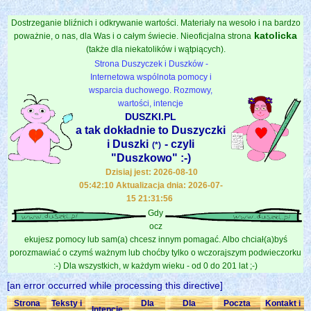
Dostrzeganie bliźnich i odkrywanie wartości. Materiały na wesoło i na bardzo
katolicka
poważnie, o nas, dla Was i o całym świecie. Nieoficjalna strona
(także dla niekatolików i wątpiących).
Strona Duszyczek i Duszków -
Internetowa wspólnota pomocy i
wsparcia duchowego. Rozmowy,
wartości, intencje
DUSZKI.PL
a tak dokładnie to Duszyczki
i Duszki
- czyli
(*)
"Duszkowo" :-)
Dzisiaj jest: 2026-08-10
05:42:10 Aktualizacja dnia: 2026-07-
15 21:31:56
Gdy
ocz
ekujesz pomocy lub sam(a) chcesz innym pomagać. Albo chciał(a)byś
porozmawiać o czymś ważnym lub choćby tylko o wczorajszym podwieczorku
:-) Dla wszystkich, w każdym wieku - od 0 do 201 lat ;-)
[an error occurred while processing this directive]
Strona
Teksty i
Dla
Dla
Poczta
Kontakt i
Intencje