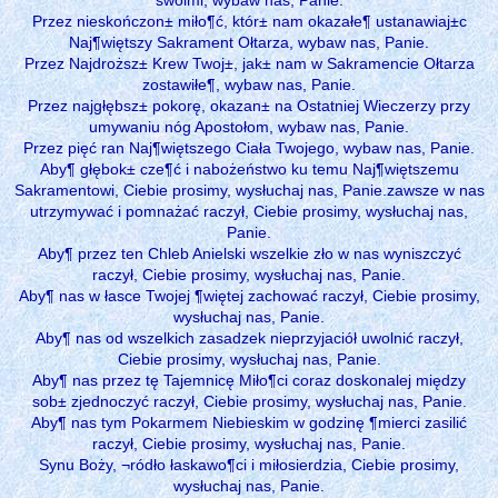
Przez nieskończon± miło¶ć, któr± nam okazałe¶ ustanawiaj±c
Naj¶więtszy Sakrament Ołtarza, wybaw nas, Panie.
Przez Najdroższ± Krew Twoj±, jak± nam w Sakramencie Ołtarza
zostawiłe¶, wybaw nas, Panie.
Przez najgłębsz± pokorę, okazan± na Ostatniej Wieczerzy przy
umywaniu nóg Apostołom, wybaw nas, Panie.
Przez pięć ran Naj¶więtszego Ciała Twojego, wybaw nas, Panie.
Aby¶ głębok± cze¶ć i nabożeństwo ku temu Naj¶więtszemu
Sakramentowi, Ciebie prosimy, wysłuchaj nas, Panie.zawsze w nas
utrzymywać i pomnażać raczył, Ciebie prosimy, wysłuchaj nas,
Panie.
Aby¶ przez ten Chleb Anielski wszelkie zło w nas wyniszczyć
raczył, Ciebie prosimy, wysłuchaj nas, Panie.
Aby¶ nas w łasce Twojej ¶więtej zachować raczył, Ciebie prosimy,
wysłuchaj nas, Panie.
Aby¶ nas od wszelkich zasadzek nieprzyjaciół uwolnić raczył,
Ciebie prosimy, wysłuchaj nas, Panie.
Aby¶ nas przez tę Tajemnicę Miło¶ci coraz doskonalej między
sob± zjednoczyć raczył, Ciebie prosimy, wysłuchaj nas, Panie.
Aby¶ nas tym Pokarmem Niebieskim w godzinę ¶mierci zasilić
raczył, Ciebie prosimy, wysłuchaj nas, Panie.
Synu Boży, ¬ródło łaskawo¶ci i miłosierdzia, Ciebie prosimy,
wysłuchaj nas, Panie.