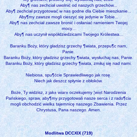
Aby¶ nas zechciał uwolnić od naszych grzechów...
Aby¶ zechciał przygotować w nas godne dla Ciebie mieszkanie...
Aby¶my zawsze mogli cieszyć się jedynie w Tobie...
Aby¶ nas zechciał zawsze bronić i osłaniać ramieniem Twojej
mocy...
Aby¶ nas uczynił współdziedzicami Twojego Królestwa...
Baranku Boży, który gładzisz grzechy ¶wiata, przepu¶c nam,
Panie.
Baranku Boży, który gładzisz grzechy ¶wiata, wysłuchaj nas, Panie.
Baranku Boży, który gładzisz grzechy ¶wiata, zmiłuj się nad nami.
Niebiosa, spu¶ćcie Sprawiedliwego jak rosę.
Niech jak deszcz spłynie z obłoków.
Boże, Ty widzisz, z jak± wiar± oczekujemy ¦wi±t Narodzenia
Pańskiego, spraw, aby¶my przygotowali nasze serca i z rado¶ci±
mogli obchodzić wielk± tajemnicę naszego Zbawienia. Przez
Chrystusa, Pana naszego. Amen.
Modlitwa DCCXIX (719)