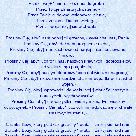
Przez Twoj± ¶mierć i złożenie do grobu, -
Przez Twoje zmartwychwstanie, -
Przez Twoje cudowne wniebowst±pienie, -
Przez zesłanie Ducha ¦więtego, -
Przez Twoje przyj¶cie w chwale, -
Prosimy Cię, aby¶ nam odpu¶cił grzechy, - wysłuchaj nas, Panie.
Prosimy Cię, aby¶ dał nam pragnienie nieba, -
Prosimy Cię, aby¶ nas zachował od nagłej i niespodziewanej
¶mierci, -
Prosimy Cię, aby¶ uchronił nas, naszych krewnych i dobrodziejów
od wiekuistego potępienia, -
Prosimy Cię, aby¶ naszym dobroczyńcom dał wieczn± nagrodę, -
Prosimy Cię, aby¶ okazał miłosierdzie ofiarom wypadków, katastrof
i wojen, -
Prosimy Cię, aby¶ wprowadził do wiekuistej ¶wiatło¶ci naszych
nauczycieli i wychowawców, -
Prosimy Cię, aby¶ dał wszystkim wiernym zmarłym wieczny
odpoczynek, - Prosimy Cię, aby¶ pozwolił im radować się w chwale
zmartwychwstania, -
Baranku Boży, który gładzisz grzechy ¶wiata, - zmiłuj się nad nami
Baranku Boży, który gładzisz grzechy ¶wiata, - zmiłuj się nad nami
Baranku Boży, który gładzisz grzechy ¶wiata, - zmiłuj się nad nami