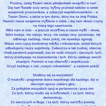
Prosimy, zadaj ¶mierć także jakiejkolwiek wrogo¶ci w nas!
Daj nam ¶wiatłe oczy serca, by¶my przestali widzieć w sobie
wzajemnie przeciwników, a zobaczyli współdomowników – w
Twoim Domu, a także w tym domu, który ma na imię Polska;
Nawróć nasze wzajemne my¶lenie o sobie, i daj nam słowa i czyny
na miarę tego nawrócenia.
Włóż nam w usta – a jeszcze wcze¶niej w nasze my¶li – słowa,
które buduj±, nie rujnuj±; lecz±, nie zadaj± rany; pocieszaj±, nie
odbieraj± nadzieję; nios± pokój, nie wywołuj± agresję.
Wskaż nam czyny konkretnej miło¶ci i miłosierdzia, wokół których
odbudujemy nasz± wspólnotę. Zwłaszcza w tak trudnej, obecnej
chwili pandemii poprowadĽ nas do osób chorych i starszych, tych,
którzy przebywaj± na kwarantannie i tych, którzy opłakuj± swoich
zmarłych. Pomnóż w nas ofiarno¶ć i współczucie.
Uczyń każdego z nas „nowym człowiekiem”, a nastanie pokój!
Modlimy się za wszystkich!
O m±dro¶ć i pragnienie dobra wspólnego dla każdego, kto w
obecnym sporze zabiera głos;
Za polityków wszystkich opcji w parlamencie i poza nim.
Za tych, którzy modl± się w ko¶ciołach, i za tych, którzy
demonstruj±.
Za wierz±cych w Boga, i za tych, którzy warto¶ci prawdy,