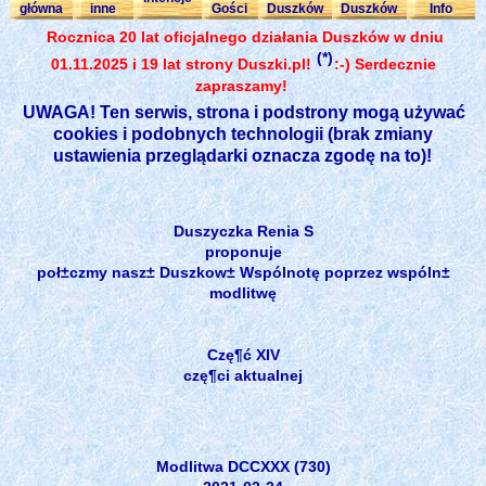
główna
inne
Gości
Duszków
Duszków
Info
Rocznica 20 lat oficjalnego działania Duszków w dniu
(*)
01.11.2025 i 19 lat strony Duszki.pl!
:-) Serdecznie
zapraszamy!
UWAGA! Ten serwis, strona i podstrony mogą używać
cookies i podobnych technologii (brak zmiany
ustawienia przeglądarki oznacza zgodę na to)!
Duszyczka Renia S
proponuje
poł±czmy nasz± Duszkow± Wspólnotę poprzez wspóln±
modlitwę
Czę¶ć XIV
czę¶ci aktualnej
Modlitwa DCCXXX (730)