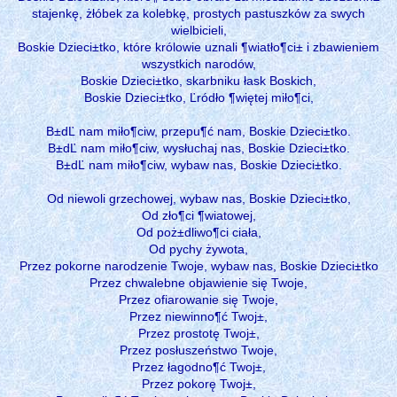
stajenkę, żłóbek za kolebkę, prostych pastuszków za swych
wielbicieli,
Boskie Dzieci±tko, które królowie uznali ¶wiatło¶ci± i zbawieniem
wszystkich narodów,
Boskie Dzieci±tko, skarbniku łask Boskich,
Boskie Dzieci±tko, Ľródło ¶więtej miło¶ci,
B±dĽ nam miło¶ciw, przepu¶ć nam, Boskie Dzieci±tko.
B±dĽ nam miło¶ciw, wysłuchaj nas, Boskie Dzieci±tko.
B±dĽ nam miło¶ciw, wybaw nas, Boskie Dzieci±tko.
Od niewoli grzechowej, wybaw nas, Boskie Dzieci±tko,
Od zło¶ci ¶wiatowej,
Od poż±dliwo¶ci ciała,
Od pychy żywota,
Przez pokorne narodzenie Twoje, wybaw nas, Boskie Dzieci±tko
Przez chwalebne objawienie się Twoje,
Przez ofiarowanie się Twoje,
Przez niewinno¶ć Twoj±,
Przez prostotę Twoj±,
Przez posłuszeństwo Twoje,
Przez łagodno¶ć Twoj±,
Przez pokorę Twoj±,