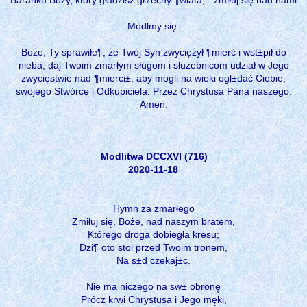
Módlmy się:
Boże, Ty sprawiłe¶, że Twój Syn zwyciężył ¶mierć i wst±pił do
nieba; daj Twoim zmarłym sługom i służebnicom udział w Jego
zwycięstwie nad ¶mierci±, aby mogli na wieki ogl±dać Ciebie,
swojego Stwórcę i Odkupiciela. Przez Chrystusa Pana naszego.
Amen.
Modlitwa DCCXVI (716)
2020-11-18
Hymn za zmarłego
Zmiłuj się, Boże, nad naszym bratem,
Którego droga dobiegła kresu;
Dzi¶ oto stoi przed Twoim tronem,
Na s±d czekaj±c.
Nie ma niczego na sw± obronę
Prócz krwi Chrystusa i Jego męki,