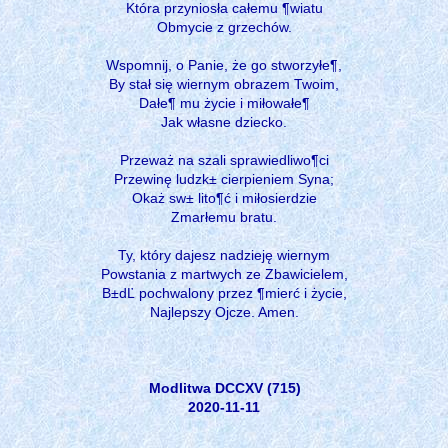
Która przyniosła całemu ¶wiatu
Obmycie z grzechów.
Wspomnij, o Panie, że go stworzyłe¶,
By stał się wiernym obrazem Twoim,
Dałe¶ mu życie i miłowałe¶
Jak własne dziecko.
Przeważ na szali sprawiedliwo¶ci
Przewinę ludzk± cierpieniem Syna;
Okaż sw± lito¶ć i miłosierdzie
Zmarłemu bratu.
Ty, który dajesz nadzieję wiernym
Powstania z martwych ze Zbawicielem,
B±dĽ pochwalony przez ¶mierć i życie,
Najlepszy Ojcze. Amen.
Modlitwa DCCXV (715)
2020-11-11