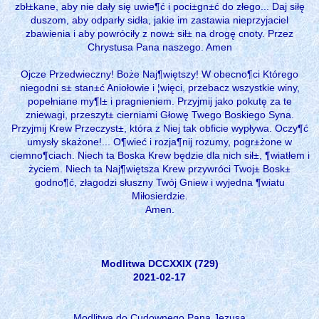
zbł±kane, aby nie dały się uwie¶ć i poci±gn±ć do złego... Daj siłę
duszom, aby odparły sidła, jakie im zastawia nieprzyjaciel
zbawienia i aby powróciły z now± sił± na drogę cnoty. Przez
Chrystusa Pana naszego. Amen
Ojcze Przedwieczny! Boże Naj¶więtszy! W obecno¶ci Którego
niegodni s± stan±ć Aniołowie i ¦więci, przebacz wszystkie winy,
popełniane my¶l± i pragnieniem. Przyjmij jako pokutę za te
zniewagi, przeszyt± cierniami Głowę Twego Boskiego Syna.
Przyjmij Krew Przeczyst±, która z Niej tak obficie wypływa. Oczy¶ć
umysły skażone!... O¶wieć i rozja¶nij rozumy, pogr±żone w
ciemno¶ciach. Niech ta Boska Krew będzie dla nich sił±, ¶wiatłem i
życiem. Niech ta Naj¶więtsza Krew przywróci Twoj± Bosk±
godno¶ć, złagodzi słuszny Twój Gniew i wyjedna ¶wiatu
Miłosierdzie.
Amen.
Modlitwa DCCXXIX (729)
2021-02-17
Modlitwa do Cudownego Pana Jezusa