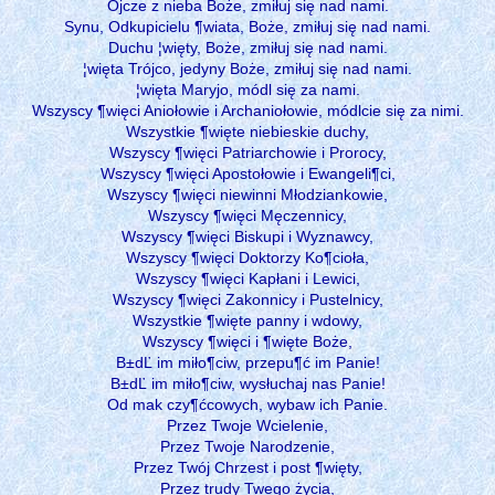
Ojcze z nieba Boże, zmiłuj się nad nami.
Synu, Odkupicielu ¶wiata, Boże, zmiłuj się nad nami.
Duchu ¦więty, Boże, zmiłuj się nad nami.
¦więta Trójco, jedyny Boże, zmiłuj się nad nami.
¦więta Maryjo, módl się za nami.
Wszyscy ¶więci Aniołowie i Archaniołowie, módlcie się za nimi.
Wszystkie ¶więte niebieskie duchy,
Wszyscy ¶więci Patriarchowie i Prorocy,
Wszyscy ¶więci Apostołowie i Ewangeli¶ci,
Wszyscy ¶więci niewinni Młodziankowie,
Wszyscy ¶więci Męczennicy,
Wszyscy ¶więci Biskupi i Wyznawcy,
Wszyscy ¶więci Doktorzy Ko¶cioła,
Wszyscy ¶więci Kapłani i Lewici,
Wszyscy ¶więci Zakonnicy i Pustelnicy,
Wszystkie ¶więte panny i wdowy,
Wszyscy ¶więci i ¶więte Boże,
B±dĽ im miło¶ciw, przepu¶ć im Panie!
B±dĽ im miło¶ciw, wysłuchaj nas Panie!
Od mak czy¶ćcowych, wybaw ich Panie.
Przez Twoje Wcielenie,
Przez Twoje Narodzenie,
Przez Twój Chrzest i post ¶więty,
Przez trudy Twego życia,