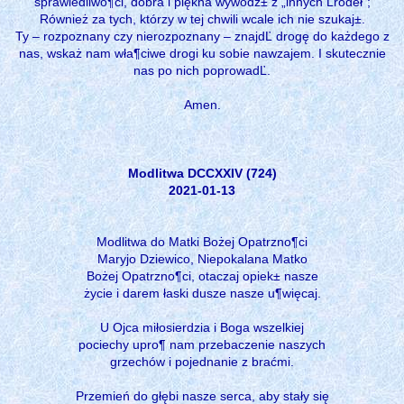
sprawiedliwo¶ci, dobra i piękna wywodz± z „innych Ľródeł”;
Również za tych, którzy w tej chwili wcale ich nie szukaj±.
Ty – rozpoznany czy nierozpoznany – znajdĽ drogę do każdego z
nas, wskaż nam wła¶ciwe drogi ku sobie nawzajem. I skutecznie
nas po nich poprowadĽ.
Amen.
Modlitwa DCCXXIV (724)
2021-01-13
Modlitwa do Matki Bożej Opatrzno¶ci
Maryjo Dziewico, Niepokalana Matko
Bożej Opatrzno¶ci, otaczaj opiek± nasze
życie i darem łaski dusze nasze u¶więcaj.
U Ojca miłosierdzia i Boga wszelkiej
pociechy upro¶ nam przebaczenie naszych
grzechów i pojednanie z braćmi.
Przemień do głębi nasze serca, aby stały się