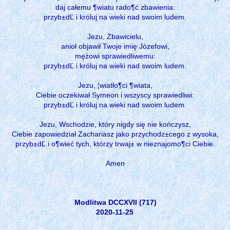
daj całemu ¶wiatu rado¶ć zbawienia:
przyb±dĽ i króluj na wieki nad swoim ludem.
Jezu, Zbawicielu,
anioł objawił Twoje imię Józefowi,
mężowi sprawiedliwemu:
przyb±dĽ i króluj na wieki nad swoim ludem.
Jezu, ¦wiatło¶ci ¶wiata,
Ciebie oczekiwał Symeon i wszyscy sprawiedliwi:
przyb±dĽ i króluj na wieki nad swoim ludem.
Jezu, Wschodzie, który nigdy się nie kończysz,
Ciebie zapowiedział Zachariasz jako przychodz±cego z wysoka,
przyb±dĽ i o¶wieć tych, którzy trwaj± w nieznajomo¶ci Ciebie.
Amen
Modlitwa DCCXVII (717)
2020-11-25