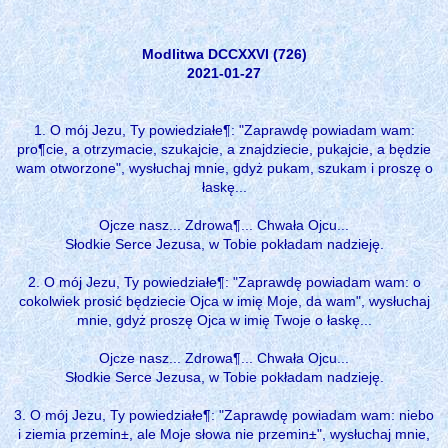
Modlitwa DCCXXVI (726)
2021-01-27
1. O mój Jezu, Ty powiedziałe¶: "Zaprawdę powiadam wam:
pro¶cie, a otrzymacie, szukajcie, a znajdziecie, pukajcie, a będzie
wam otworzone", wysłuchaj mnie, gdyż pukam, szukam i proszę o
łaskę...
Ojcze nasz... Zdrowa¶... Chwała Ojcu...
Słodkie Serce Jezusa, w Tobie pokładam nadzieję.
2. O mój Jezu, Ty powiedziałe¶: "Zaprawdę powiadam wam: o
cokolwiek prosić będziecie Ojca w imię Moje, da wam", wysłuchaj
mnie, gdyż proszę Ojca w imię Twoje o łaskę...
Ojcze nasz... Zdrowa¶... Chwała Ojcu...
Słodkie Serce Jezusa, w Tobie pokładam nadzieję.
3. O mój Jezu, Ty powiedziałe¶: "Zaprawdę powiadam wam: niebo
i ziemia przemin±, ale Moje słowa nie przemin±", wysłuchaj mnie,