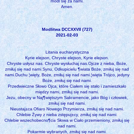
módl się za nami.
Amen.
Modlitwa DCCXXVII (727)
2021-02-03
Litania eucharystyczna
Kyrie elejson, Chryste elejson, Kyrie elejson.
Chryste usłysz nas. Chryste wysłuchaj nas.Ojcze z nieba, Boże,
zmiłuj się nad nami.Synu, Odkupicielu ¶wiata Boże, zmiłuj się nad
nami.Duchu ¦więty, Boże, zmiłuj się nad nami.¦więta Trójco, jedyny
Boże, zmiłuj się nad nami.
Przedwieczne Słowo Ojca, które Ciałem się stało i zamieszkało
między nami, zmiłuj się nad nami.
Jezu, obecny w Naj¶więtszym Sakramencie, jako Bóg i człowiek,
zmiłuj się nad nami.
Nieustaj±ca Ofiaro Nowego Przymierza, zmiłuj się nad nami.
Chlebie Żywy z nieba zstępuj±cy, zmiłuj się nad nami.
Chlebie wszechobecno¶ci± Słowa w Ciało przemieniony, zmiłuj się
nad nami.
Pokarmie wybranych, zmiłuj się nad nami.