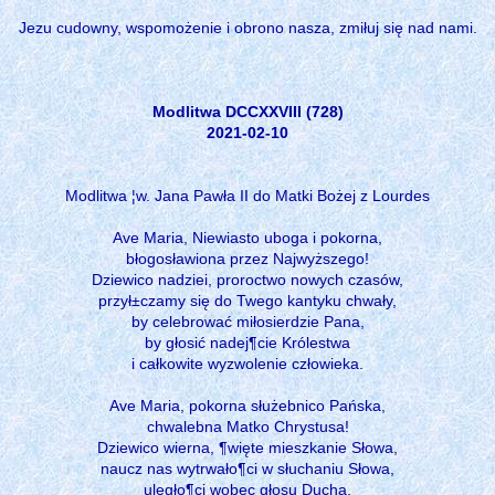
Jezu cudowny, wspomożenie i obrono nasza, zmiłuj się nad nami.
Modlitwa DCCXXVIII (728)
2021-02-10
Modlitwa ¦w. Jana Pawła II do Matki Bożej z Lourdes
Ave Maria, Niewiasto uboga i pokorna,
błogosławiona przez Najwyższego!
Dziewico nadziei, proroctwo nowych czasów,
przył±czamy się do Twego kantyku chwały,
by celebrować miłosierdzie Pana,
by głosić nadej¶cie Królestwa
i całkowite wyzwolenie człowieka.
Ave Maria, pokorna służebnico Pańska,
chwalebna Matko Chrystusa!
Dziewico wierna, ¶więte mieszkanie Słowa,
naucz nas wytrwało¶ci w słuchaniu Słowa,
uległo¶ci wobec głosu Ducha,