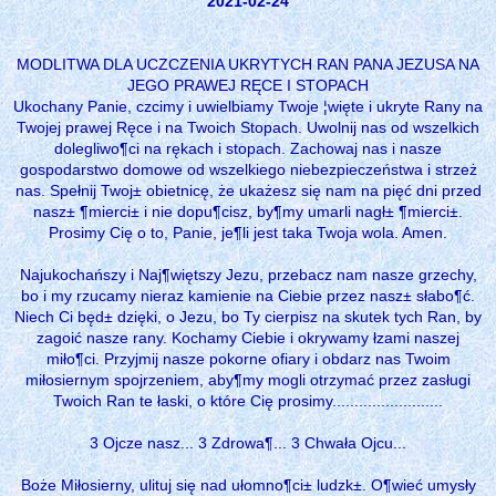
2021-02-24
MODLITWA DLA UCZCZENIA UKRYTYCH RAN PANA JEZUSA NA
JEGO PRAWEJ RĘCE I STOPACH
Ukochany Panie, czcimy i uwielbiamy Twoje ¦więte i ukryte Rany na
Twojej prawej Ręce i na Twoich Stopach. Uwolnij nas od wszelkich
dolegliwo¶ci na rękach i stopach. Zachowaj nas i nasze
gospodarstwo domowe od wszelkiego niebezpieczeństwa i strzeż
nas. Spełnij Twoj± obietnicę, że ukażesz się nam na pięć dni przed
nasz± ¶mierci± i nie dopu¶cisz, by¶my umarli nagł± ¶mierci±.
Prosimy Cię o to, Panie, je¶li jest taka Twoja wola. Amen.
Najukochańszy i Naj¶więtszy Jezu, przebacz nam nasze grzechy,
bo i my rzucamy nieraz kamienie na Ciebie przez nasz± słabo¶ć.
Niech Ci będ± dzięki, o Jezu, bo Ty cierpisz na skutek tych Ran, by
zagoić nasze rany. Kochamy Ciebie i okrywamy łzami naszej
miło¶ci. Przyjmij nasze pokorne ofiary i obdarz nas Twoim
miłosiernym spojrzeniem, aby¶my mogli otrzymać przez zasługi
Twoich Ran te łaski, o które Cię prosimy.........................
3 Ojcze nasz... 3 Zdrowa¶... 3 Chwała Ojcu...
Boże Miłosierny, ulituj się nad ułomno¶ci± ludzk±. O¶wieć umysły