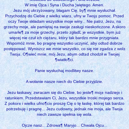
W imię Ojca i Syna i Ducha ¦więtego. Amen.
Jezu mój ukrzyżowany, błagam Cię, by¶ mnie wysłuchał.
Przychodzę do Ciebie z wielk± wiar±, ufny w Twoj± pomoc. Przed
oczy Twoje składam wszystkie moje winy... Nie patrz, Jezu, na
grzechy moje, ale pamiętaj na swoje zasługi nieskończone. A skoro
umarłe¶ za moje grzechy, przeto zgładĽ je wszystkie, bym już
więcej nie czuł ich ciężaru, który tak bardzo mnie przygniata.
Wspomóż mnie, bo pragnę wszystko uczynić, aby odt±d dobrze
postępować. Wyniszcz we mnie wszystko, co się nie zgadza z wol±
Twoj±. O¶wieć mnie, mój Jezu, abym odt±d chodził w Twojej
¶wiatło¶ci.
Panie wysłuchaj modlitwy nasze.
A wołanie nasze niech do Ciebie przyjdzie.
Jezu łaskawy, zwracam się do Ciebie, bo jeste¶ moj± nadziej± i
ratunkiem. Przedstawiam Ci, Jezu, wszystkie troski mojego serca.
Z pokor± i wielk± ufno¶ci± proszę Cię o tę łaskę, której tak bardzo
potrzebuję i pragnę... Jezu cudowny, jednak nie moja, ale Twoja
niech zawsze spełnia się wola.
Ojcze nasz... Zdrowa¶ Maryjo... Chwała Ojcu...