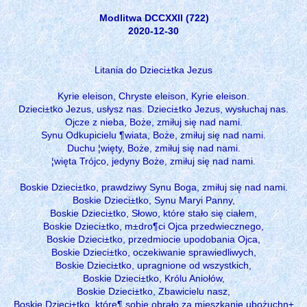
Modlitwa DCCXXII (722)
2020-12-30
Litania do Dzieci±tka Jezus
Kyrie eleison, Chryste eleison, Kyrie eleison.
Dzieci±tko Jezus, usłysz nas. Dzieci±tko Jezus, wysłuchaj nas.
Ojcze z nieba, Boże, zmiłuj się nad nami.
Synu Odkupicielu ¶wiata, Boże, zmiłuj się nad nami.
Duchu ¦więty, Boże, zmiłuj się nad nami.
¦więta Trójco, jedyny Boże, zmiłuj się nad nami.
Boskie Dzieci±tko, prawdziwy Synu Boga, zmiłuj się nad nami.
Boskie Dzieci±tko, Synu Maryi Panny,
Boskie Dzieci±tko, Słowo, które stało się ciałem,
Boskie Dzieci±tko, m±dro¶ci Ojca przedwiecznego,
Boskie Dzieci±tko, przedmiocie upodobania Ojca,
Boskie Dzieci±tko, oczekiwanie sprawiedliwych,
Boskie Dzieci±tko, upragnione od wszystkich,
Boskie Dzieci±tko, Królu Aniołów,
Boskie Dzieci±tko, Zbawicielu nasz,
Boskie Dzieci±tko, które¶ sobie obrało za mieszkanie ubożuchn±