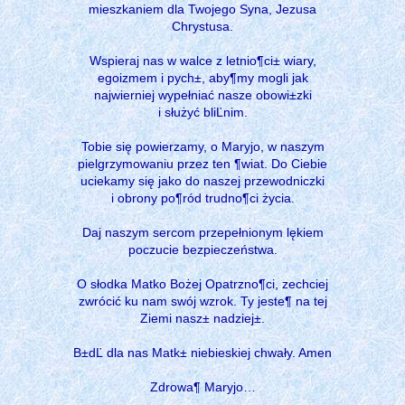
mieszkaniem dla Twojego Syna, Jezusa
Chrystusa.
Wspieraj nas w walce z letnio¶ci± wiary,
egoizmem i pych±, aby¶my mogli jak
najwierniej wypełniać nasze obowi±zki
i służyć bliĽnim.
Tobie się powierzamy, o Maryjo, w naszym
pielgrzymowaniu przez ten ¶wiat. Do Ciebie
uciekamy się jako do naszej przewodniczki
i obrony po¶ród trudno¶ci życia.
Daj naszym sercom przepełnionym lękiem
poczucie bezpieczeństwa.
O słodka Matko Bożej Opatrzno¶ci, zechciej
zwrócić ku nam swój wzrok. Ty jeste¶ na tej
Ziemi nasz± nadziej±.
B±dĽ dla nas Matk± niebieskiej chwały. Amen
Zdrowa¶ Maryjo…