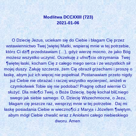
Modlitwa DCCXXIII (723)
2021-01-06
O Dziecię Jezus, uciekam się do Ciebie i błagam Cię przez
wstawiennictwo Twej ¦więtej Matki, wspieraj mnie w tej potrzebie,
któr± Ci dzi¶ przedstawiam (…), gdyż wierzę mocno, że jako Bóg
możesz wszystko uczynić. Oczekuję z ufno¶ci± otrzymania Twej
¶więtej łaski, kocham Cię z całego mego serca i ze wszystkich sił
mojej duszy. Żałuję szczerze, żem Cię obraził grzechami i proszę o
łaskę, abym już ich więcej nie popełniał. Postanawiam przeto nigdy
już Ciebie nie obrażać i raczej wszystko wycierpieć, aniżeli w
czymkolwiek Tobie się nie podobać! Pragnę odt±d wiernie Ci
służyć. Dla miło¶ci Twej, o Boże Dziecię, będę kochał bliĽniego
swego jak siebie samego. O, Dziecię Wszechmocne, o Jezu,
błagam cię jeszcze raz, wesprzyj mnie w tej potrzebie. Daj mi
łaskę posiadania Ciebie w wieczno¶ci z Maryj± i Józefem ¶więtym,
abym mógł Ciebie chwalić wraz z Aniołami całego niebieskiego
dworu. Amen.