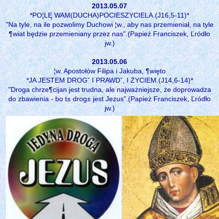
2013.05.07
*PO¦LĘ WAM(DUCHA)POCIESZYCIELA.(J16,5-11)*
"Na tyle, na ile pozwolimy Duchowi ¦w., aby nas przemieniał, na tyle
¶wiat będzie przemieniany przez nas".(Papież Franciszek, Ľródło
jw.)
2013.05.06
¦w. Apostołów Filipa i Jakuba, ¶więto
*JA JESTEM DROGˇ I PRAWDˇ, I ŻYCIEM.(J14,6-14)*
"Droga chrze¶cijan jest trudna, ale najważniejsze, że doprowadza
do zbawienia - bo t± drog± jest Jezus".(Papież Franciszek, Ľródło
jw.)