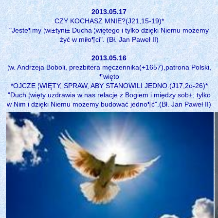
2013.05.17
CZY KOCHASZ MNIE?(J21,15-19)*
"Jeste¶my ¦wi±tyni± Ducha ¦więtego i tylko dzięki Niemu możemy
żyć w miło¶ci". (Bł. Jan Paweł II)
2013.05.16
¦w. Andrzeja Boboli, prezbitera męczennika(+1657),patrona Polski,
¶więto
*OJCZE ¦WIĘTY, SPRAW, ABY STANOWILI JEDNO.(J17,2o-26)*
"Duch ¦więty uzdrawia w nas relacje z Bogiem i między sob±; tylko
w Nim i dzięki Niemu możemy budować jedno¶ć".(Bł. Jan Paweł II)