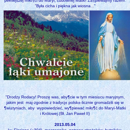
pełniejszej miło¶ci do Maryi, cudownej Matki! Za¶piewajmy razem:
"Była cicha i piękna jak wiosna..."
"Drodzy Rodacy! Proszę was, aby¶cie w tym miesi±cu maryjnym,
jakim jest maj-zgodnie z tradycj± polsk±-licznie gromadzili się w
¶wi±tyniach, aby wypowiedzieć, wy¶piewać miło¶ć do Maryi-Matki
i Królowej.(Bł. Jan Paweł II)
2013.05.04
¦w. Floriana (+304), męczennika, patrona strażaków, hutników,