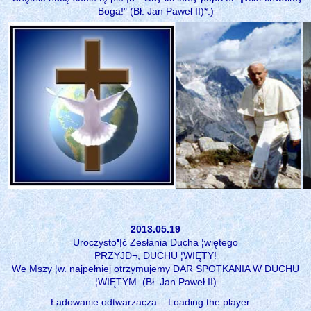
Boga!" (Bł. Jan Paweł II)*:)
2013.05.19
Uroczysto¶ć Zesłania Ducha ¦więtego
PRZYJD¬, DUCHU ¦WIĘTY!
We Mszy ¦w. najpełniej otrzymujemy DAR SPOTKANIA W DUCHU
¦WIĘTYM .(Bł. Jan Paweł II)
Ładowanie odtwarzacza... Loading the player ...