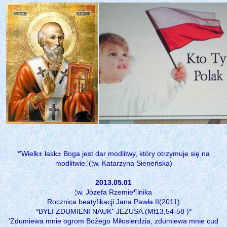
*'Wielk± łask± Boga jest dar modlitwy, który otrzymuje się na
modlitwie.'(¦w. Katarzyna Sieneńska)
2013.05.01
¦w. Józefa Rzemie¶lnika
Rocznica beatyfikacji Jana Pawła II(2011)
*BYLI ZDUMIENI NAUKˇ JEZUSA.(Mt13,54-58 )*
'Zdumiewa mnie ogrom Bożego Miłosierdzia, zdumiewa mnie cud