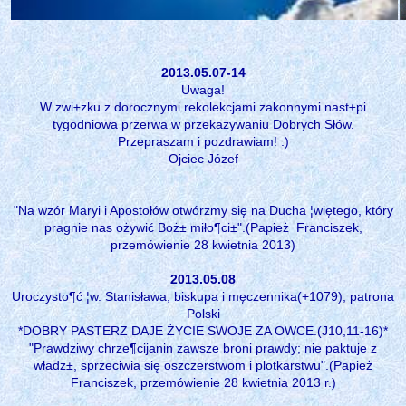
2013.05.07-14
Uwaga!
W zwi±zku z dorocznymi rekolekcjami zakonnymi nast±pi
tygodniowa przerwa w przekazywaniu Dobrych Słów.
Przepraszam i pozdrawiam! :)
Ojciec Józef
"Na wzór Maryi i Apostołów otwórzmy się na Ducha ¦więtego, który
pragnie nas ożywić Boż± miło¶ci±".(Papież Franciszek,
przemówienie 28 kwietnia 2013)
2013.05.08
Uroczysto¶ć ¦w. Stanisława, biskupa i męczennika(+1079), patrona
Polski
*DOBRY PASTERZ DAJE ŻYCIE SWOJE ZA OWCE.(J10,11-16)*
"Prawdziwy chrze¶cijanin zawsze broni prawdy; nie paktuje z
władz±, sprzeciwia się oszczerstwom i plotkarstwu".(Papież
Franciszek, przemówienie 28 kwietnia 2013 r.)