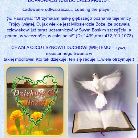
DOPROWADZI WAS DO CAŁEJ PRAWDY.
Ładowanie odtwarzacza... Loading the player ...
¦w. Faustyna: "Otrzymałam łaskę głębszego poznania tajemnicy
Trójcy ¦więtej. O, jak wielkie jest Miłosierdzie Boże, że pozwala
człowiekowi już teraz uczestniczyć w Swym Boskim szczę¶ciu, a
potem, w wieczno¶ci, w całej pełni!" (Dz.1439;oraz:472,911,1073)
CHWAŁA OJCU I SYNOWI I DUCHOWI ¦WIĘTEMU! - życzę
nieustannego trwania w
takiej modlitwie! Kto tak dziękuje, ten się raduje i...wiele otrzymuje:)