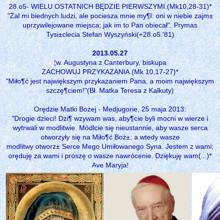
28.o5- WIELU OSTATNICH BĘDZIE PIERWSZYMI.(Mk10,28-31)*
"Żal mi biednych ludzi, ale pociesza mnie my¶l: oni w niebie zajm±
uprzywilejowane miejsca; jak im to Pan obiecał". Prymas
Tysi±clecia Stefan Wyszyński(+28.o5.'81)
2013.05.27
¦w. Augustyna z Canterbury, biskupa
ZACHOWUJ PRZYKAZANIA.(Mk 10,17-27)*
"Miło¶ć jest największym przykazaniem Pana, a moim największym
szczę¶ciem!"(Bł. Matka Teresa z Kalkuty)
Orędzie Matki Bożej - Medjugorie, 25 maja 2013:
"Drogie dzieci! Dzi¶ wzywam was, aby¶cie byli mocni w wierze i
wytrwali w modlitwie. Módlcie się nieustannie, aby wasze serca
otworzyły się na Miło¶ć Boż±; a wtedy wasze
modlitwy otworz± Serce Mego Umiłowanego Syna. Jestem z wami;
oręduję za wami i proszę o wasze nawrócenie. Dziękuję wam(...)*
Ave Maryja!