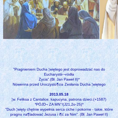
"Pragnieniem Ducha ¦więtego jest doprowadzać nas do
Eucharystii-¬ródła
Życia".(Bł. Jan Paweł II)*
Nowenna przed Uroczysto¶ci± Zesłania Ducha ¦więtego
2013.05.18
¦w. Feliksa z Cantalice; kapucyna, patrona dzieci.(+1587)
*PÓJD¬ ZA MNˇ!(J21,2o-25)*
"Duch ¦więty chętnie wypełnia serca ciche i pokorne - takie, które
pragn± na¶ladować Jezusa i i¶ć za Nim". (Bł. Jan Paweł II)