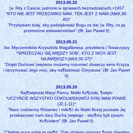
2013.05.22
¦w. Rity z Cascia; patronki w sprawach beznadziejnych,+1457
*KTO NIE JEST PRZECIWKO NAM, TEN JEST Z NAMI.(Mk9,38-
40)*
"Przybywam tutaj, aby podziękować Bogu za dar ¦w. Rity, za jej
przemożne wstawiennictwo".(Bł. Jan Paweł II)
2013.05.21
Sw. Męczenników Krzysztofa Magallanesa, prezbitera i Towarzyszy
*SPRZECZALI SIĘ MIĘDZY SOBˇ, KTO Z NICH JEST
NAJWIĘKSZY.(Mk9,30-37)*
"Dzięki Duchowi ¦więtemu możemy rozumieć zbawczy sens Krzyża
i otrzymywać Jego moc, aby na¶ladować Chrystusa".(Bł .Jan Paweł
II)
2013.05.20
Naj¶więtszej Maryi Panny, Matki Ko¶cioła, ¶więto
*UCZYŃCIE WSZYSTKO COKOLWIEK(MÓJ SYN) WAM POWIE.
(J2,1-11)*
"Nasz codzienny Różaniec i miło¶ć do Matki Bożej pozwala Jej
przekazywać nam dary Ducha ¦więtego - aby¶my byli żywym
Ko¶ciołem".(Bł. Jan Paweł II)
"Chętnie nucę sobie tę pie¶ń: "Gdy idziemy poprzez ¶wiat chwalmy