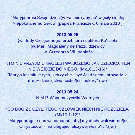
"Maryja prosi Swoje dzieci(w Fatimie),aby po¶więciły się Jej
Niepokalanemu Sercu".(papież Franciszek, 6 maja 2013 )
2013.05.25
¦w. Bedy Czcigodnego, prezbitera i doktora Ko¶cioła
¦w. Marii Magdaleny de Pazzi, dziewicy
¦w. Grzegorza VII, papieża
KTO NIE PRZYJMIE KRÓLESTWA BOŻEGO JAK DZIECKO, TEN
NIE WEJDZIE DO NIEGO. (Mk10,13-16)*
"Maryja kształtuje tych, którzy chc± być Jej dziećmi, prowadz±c
drog± dziecięctwa, cicho¶ci i pokory".(jw.)
2013.05.24
N.M.P. Wspomożycielki Wiernych
*CO BÓG ZŁˇCZYŁ, TEGO CZŁOWIEK NIECH NIE ROZDZIELA.
(Mk10,1-12)*
"Maryja pragnie nas wspomagać, aby¶my dochowali wierno¶ci
Chrystusowi - nie ulegaj±c fałszywej wolno¶ci".(jw.)