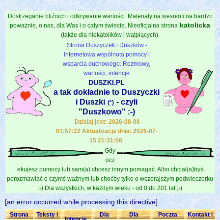
Dostrzeganie bliźnich i odkrywanie wartości. Materiały na wesoło i na bardzo
katolicka
poważnie, o nas, dla Was i o całym świecie. Nieoficjalna strona
(także dla niekatolików i wątpiących).
Strona Duszyczek i Duszków -
Internetowa wspólnota pomocy i
wsparcia duchowego. Rozmowy,
wartości, intencje
DUSZKI.PL
a tak dokładnie to Duszyczki
i Duszki
- czyli
(*)
"Duszkowo" :-)
Dzisiaj jest: 2026-08-08
01:57:22 Aktualizacja dnia: 2026-07-
15 21:31:56
Gdy
ocz
ekujesz pomocy lub sam(a) chcesz innym pomagać. Albo chciał(a)byś
porozmawiać o czymś ważnym lub choćby tylko o wczorajszym podwieczorku
:-) Dla wszystkich, w każdym wieku - od 0 do 201 lat ;-)
[an error occurred while processing this directive]
Strona
Teksty i
Dla
Dla
Poczta
Kontakt i
Intencje