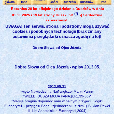
główna
inne
Gości
Duszków
Duszków
Info
Rocznica 20 lat oficjalnego działania Duszków w dniu
(*)
01.11.2025 i 19 lat strony Duszki.pl!
:-) Serdecznie
zapraszamy!
UWAGA! Ten serwis, strona i podstrony mogą używać
cookies i podobnych technologii (brak zmiany
ustawienia przeglądarki oznacza zgodę na to)!
Dobre Słowa od Ojca Józefa
Dobre Słowa od Ojca Józefa - wpisy 2013.05.
2013.05.31
¦więto Nawiedzenia Naj¶więtszej Maryi Panny
*WIELBI DUSZA MOJA PANA.(Łk1,39-56)*
"Maryja pragnie dopomóc nam w pełnym przyjęciu 'logiki
Eucharystii' - przyjęciu Boga i zjednoczeniu z Nim".( Bł. Jan Paweł
II, List Apostolski o Eucharystii,2004)