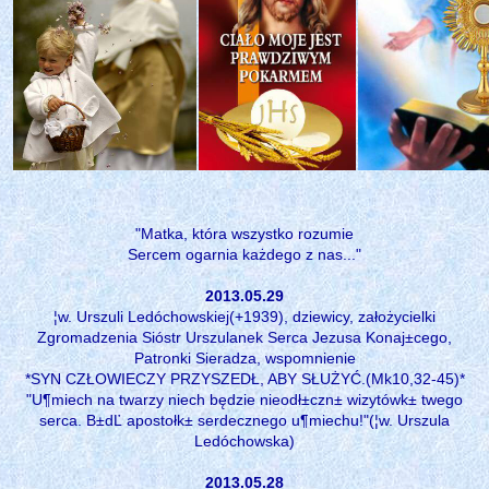
"Matka, która wszystko rozumie
Sercem ogarnia każdego z nas..."
2013.05.29
¦w. Urszuli Ledóchowskiej(+1939), dziewicy, założycielki
Zgromadzenia Sióstr Urszulanek Serca Jezusa Konaj±cego,
Patronki Sieradza, wspomnienie
*SYN CZŁOWIECZY PRZYSZEDŁ, ABY SŁUŻYĆ.(Mk10,32-45)*
"U¶miech na twarzy niech będzie nieodł±czn± wizytówk± twego
serca. B±dĽ apostołk± serdecznego u¶miechu!"(¦w. Urszula
Ledóchowska)
2013.05.28