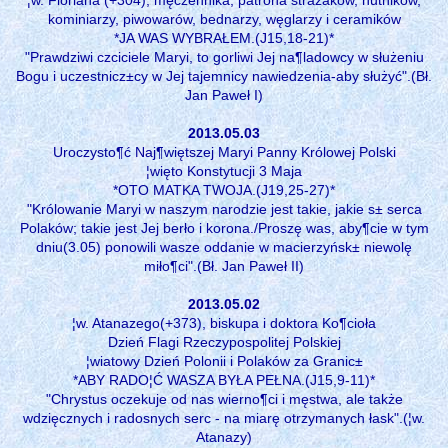
kominiarzy, piwowarów, bednarzy, węglarzy i ceramików
*JA WAS WYBRAŁEM.(J15,18-21)*
"Prawdziwi czciciele Maryi, to gorliwi Jej na¶ladowcy w służeniu
Bogu i uczestnicz±cy w Jej tajemnicy nawiedzenia-aby służyć".(Bł.
Jan Paweł I)
2013.05.03
Uroczysto¶ć Naj¶więtszej Maryi Panny Królowej Polski
¦więto Konstytucji 3 Maja
*OTO MATKA TWOJA.(J19,25-27)*
"Królowanie Maryi w naszym narodzie jest takie, jakie s± serca
Polaków; takie jest Jej berło i korona./Proszę was, aby¶cie w tym
dniu(3.05) ponowili wasze oddanie w macierzyńsk± niewolę
miło¶ci".(Bł. Jan Paweł II)
2013.05.02
¦w. Atanazego(+373), biskupa i doktora Ko¶cioła
Dzień Flagi Rzeczypospolitej Polskiej
¦wiatowy Dzień Polonii i Polaków za Granic±
*ABY RADO¦Ć WASZA BYŁA PEŁNA.(J15,9-11)*
"Chrystus oczekuje od nas wierno¶ci i męstwa, ale także
wdzięcznych i radosnych serc - na miarę otrzymanych łask".(¦w.
Atanazy)