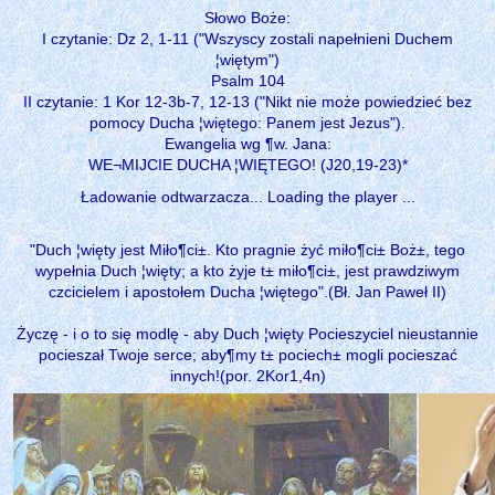
Słowo Boże:
I czytanie: Dz 2, 1-11 ("Wszyscy zostali napełnieni Duchem
¦więtym")
Psalm 104
II czytanie: 1 Kor 12-3b-7, 12-13 ("Nikt nie może powiedzieć bez
pomocy Ducha ¦więtego: Panem jest Jezus").
Ewangelia wg ¶w. Jana:
WE¬MIJCIE DUCHA ¦WIĘTEGO! (J20,19-23)*
Ładowanie odtwarzacza... Loading the player ...
"Duch ¦więty jest Miło¶ci±. Kto pragnie żyć miło¶ci± Boż±, tego
wypełnia Duch ¦więty; a kto żyje t± miło¶ci±, jest prawdziwym
czcicielem i apostołem Ducha ¦więtego".(Bł. Jan Paweł II)
Życzę - i o to się modlę - aby Duch ¦więty Pocieszyciel nieustannie
pocieszał Twoje serce; aby¶my t± pociech± mogli pocieszać
innych!(por. 2Kor1,4n)