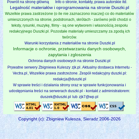
Powrót na stronę główną
Info o stronie, kontakty, prawa autorskie itd.
Legalność materiałów i oprogramowania na stronie Duszki.pl
Wszelkie prawa zastrzeżone (o ile nie zaznaczono inaczej) co do materiałów
umieszczonych na stronie, podstronach, skrótach - zarówno jeśli chodzi o
teksty, rysunki, muzykę, filmy - są one wytworem i własnością zespołu
redakcyjnego Duszki.pl. Pozostałe materiały umieszczamy za zgodą ich
twórców.
Warunki korzystania z materiałów na stronie Duszki.pl
Informacje o ochronie, przetwarzaniu danych osobowych,
zapytania i zgloszenia
Ochrona danych osobowych na stronie Duszki.pl
Prywatne serwery Zbigniewa Kuleszy
zjk.pl
. Aktualny dostawca Internetu -
Vectra.pl
, Wszelkie prawa zastrzeżone. Zespół redakcyjny duszki.pl:
redakcja@duszki.pl
W sprawie treści i działania strony oraz w sprawie funkcjonowania i
udostępniania treści na serwerach duszki.pl - kontakt z administratorem:
duszek@duszki.pl
lub
zjk7@wp.pl
Copyright (c): Zbigniew Kulesza, Sieradz 2006-2026