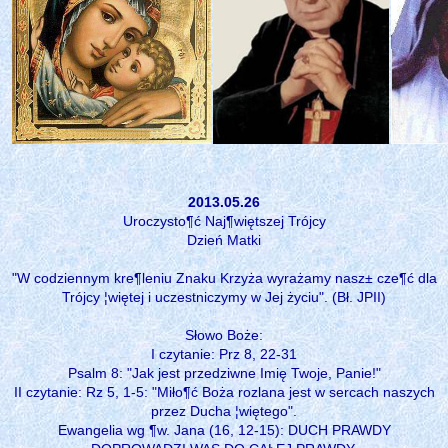
2013.05.26
Uroczysto¶ć Naj¶więtszej Trójcy
Dzień Matki
"W codziennym kre¶leniu Znaku Krzyża wyrażamy nasz± cze¶ć dla
Trójcy ¦więtej i uczestniczymy w Jej życiu". (Bł. JPII)
Słowo Boże:
I czytanie: Prz 8, 22-31
Psalm 8: "Jak jest przedziwne Imię Twoje, Panie!"
II czytanie: Rz 5, 1-5: "Miło¶ć Boża rozlana jest w sercach naszych
przez Ducha ¦więtego".
Ewangelia wg ¶w. Jana (16, 12-15): DUCH PRAWDY