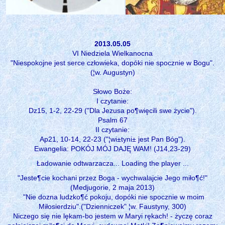
2013.05.05
VI Niedziela Wielkanocna
"Niespokojne jest serce człowieka, dopóki nie spocznie w Bogu".
(¦w. Augustyn)
Słowo Boże:
I czytanie:
Dz15, 1-2, 22-29 ("Dla Jezusa po¶więcili swe życie").
Psalm 67
II czytanie:
Ap21, 10-14, 22-23 ("¦wi±tyni± jest Pan Bóg").
Ewangelia: POKÓJ MÓJ DAJĘ WAM! (J14,23-29)
Ładowanie odtwarzacza... Loading the player ...
"Jeste¶cie kochani przez Boga - wychwalajcie Jego miło¶ć!"
(Medjugorie, 2 maja 2013)
"Nie dozna ludzko¶ć pokoju, dopóki nie spocznie w moim
Miłosierdziu".("Dzienniczek" ¦w. Faustyny, 300)
Niczego się nie lękam-bo jestem w Maryi rękach! - życzę coraz