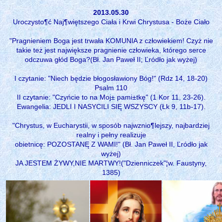
2013.05.30
Uroczysto¶ć Naj¶więtszego Ciała i Krwi Chrystusa - Boże Ciało
"Pragnieniem Boga jest trwała KOMUNIA z człowiekiem! Czyż nie
takie też jest największe pragnienie człowieka, którego serce
odczuwa głód Boga?(Bł. Jan Paweł II; Ľródło jak wyżej)
I czytanie: "Niech będzie błogosławiony Bóg!" (Rdz 14, 18-20)
Psalm 110
II czytanie: "Czyńcie to na Moj± pami±tkę" (1 Kor 11, 23-26).
Ewangelia: JEDLI I NASYCILI SIĘ WSZYSCY (Łk 9, 11b-17).
"Chrystus, w Eucharystii, w sposób najwznio¶lejszy, najbardziej
realny i pełny realizuje
obietnicę: POZOSTANĘ Z WAMI!" (Bł. Jan Paweł II, Ľródło jak
wyżej)
JA JESTEM ŻYWY,NIE MARTWY!("Dzienniczek"¦w. Faustyny,
1385)