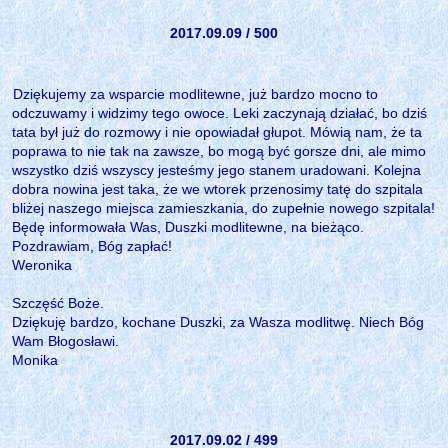
2017.09.09 / 500
Dziękujemy za wsparcie modlitewne, już bardzo mocno to
odczuwamy i widzimy tego owoce. Leki zaczynają działać, bo dziś
tata był już do rozmowy i nie opowiadał głupot. Mówią nam, że ta
poprawa to nie tak na zawsze, bo mogą być gorsze dni, ale mimo
wszystko dziś wszyscy jesteśmy jego stanem uradowani. Kolejna
dobra nowina jest taka, że we wtorek przenosimy tatę do szpitala
bliżej naszego miejsca zamieszkania, do zupełnie nowego szpitala!
Będę informowała Was, Duszki modlitewne, na bieżąco.
Pozdrawiam, Bóg zapłać!
Weronika
Szczęść Boże.
Dziękuję bardzo, kochane Duszki, za Wasza modlitwę. Niech Bóg
Wam Błogosławi.
Monika
2017.09.02 / 499