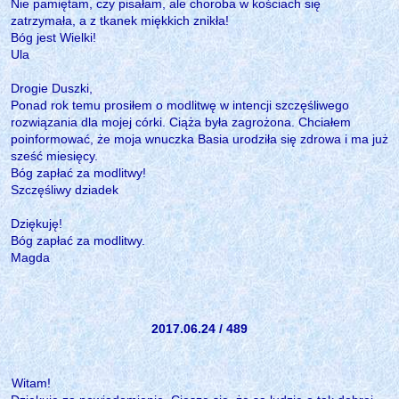
Nie pamiętam, czy pisałam, ale choroba w kościach się
zatrzymała, a z tkanek miękkich znikła!
Bóg jest Wielki!
Ula
Drogie Duszki,
Ponad rok temu prosiłem o modlitwę w intencji szczęśliwego
rozwiązania dla mojej córki. Ciąża była zagrożona. Chciałem
poinformować, że moja wnuczka Basia urodziła się zdrowa i ma już
sześć miesięcy.
Bóg zapłać za modlitwy!
Szczęśliwy dziadek
Dziękuję!
Bóg zapłać za modlitwy.
Magda
2017.06.24 / 489
Witam!