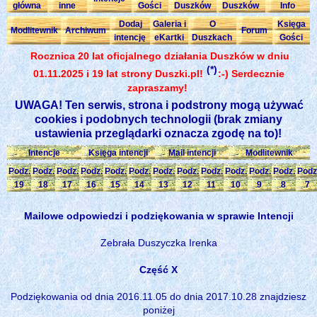
główna
inne
Gości
Duszków
Duszków
Info
Dodaj
Galeria i
O
Księga
Modlitewnik
Archiwum
Forum
intencję
eKartki
Duszkach
Gości
Rocznica 20 lat oficjalnego działania Duszków w dniu
(*)
01.11.2025 i 19 lat strony Duszki.pl!
:-) Serdecznie
zapraszamy!
UWAGA! Ten serwis, strona i podstrony mogą używać
cookies i podobnych technologii (brak zmiany
ustawienia przeglądarki oznacza zgodę na to)!
Intencje
Księga intencji
Mail intencji
Modlitewnik
Podz.
Podz.
Podz.
Podz.
Podz.
Podz.
Podz.
Podz.
Podz.
Podz.
Podz.
Podz.
Podz
19
18
17
16
15
14
13
12
11
10
9
8
7
Mailowe odpowiedzi i podziękowania w sprawie Intencji
Zebrała Duszyczka Irenka
Część X
Podziękowania od dnia 2016.11.05 do dnia 2017.10.28 znajdziesz
poniżej