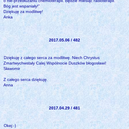
o nie-przedłużaniu chemioterapii. Będzie miesiąc radioterapii.
Bóg jest wspaniały!”
Dziękuję za modlitwę!
Anka
2017.05.06 / 482
Dziękuję z całego serca za modlitwę. Niech Chrystus
Zmartwychwstały Calej Wspólnocie Duszków błogosławi!
Sławomir
Z całego serca dziękuję.
Anna
2017.04.29 / 481
Okej:-)