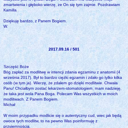
zmartwienia i głęboko wierzę, ze On się tym zajmie. Pozdrawiam
Kamilla
Dziękuję bardzo, z Panem Bogiem.
W.
2017.09.16 / 501
Szczęść Boże
Bóg zapłać za modlitwę w intencji zdania egzaminu z anatomii (4
września 2017). Był to bardzo ciężki egzamin i zdało go tylko kilka
osób (w tym ja). Wierzę, że zdałem go dzięki modlitwie. Chwała
Panu! Chciałbym zostać lekarzem-stomatologiem, mam nadzieję,
że taka jest wola Pana Boga. Polecam Was wszystkich w moich
modlitwach. Z Panem Bogiem.
Michał
W moim przypadku modlicie się o autentyczny cud, wiec jak będą
owoce tych modlitw, to na pewno Was poinformuję z
przyjemnością.