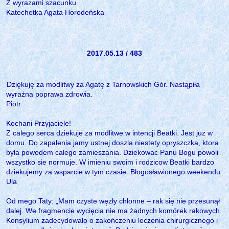
Z wyrazami szacunku
Katechetka Agata Horodeńska
2017.05.13 / 483
Dziękuję za modlitwy za Agatę z Tarnowskich Gór. Nastąpiła
wyraźna poprawa zdrowia.
Piotr
Kochani Przyjaciele!
Z calego serca dziekuje za modlitwe w intencji Beatki. Jest juz w
domu. Do zapalenia jamy ustnej doszla niestety opryszczka, ktora
byla powodem calego zamieszania. Dziekowac Panu Bogu powoli
wszystko sie normuje. W imieniu swoim i rodzicow Beatki bardzo
dziekujemy za wsparcie w tym czasie. Błogosławionego weekendu.
Ula
Od mego Taty: „Mam czyste węzły chłonne – rak się nie przesunął
dalej. We fragmencie wycięcia nie ma żadnych komórek rakowych.
Konsylium zadecydowało o zakończeniu leczenia chirurgicznego i