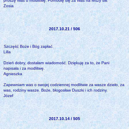
proszę Was o modlitwę. Pomodlę się za Was na Mszy św.
Zosia
2017.10.21 / 506
Szczęść Boże i Bóg zapłać.
Lilla
Dzień dobry, dostałam wiadomość. Dziękuję za to, że Pani
napisała i za modlitwę.
Agnieszka
Zapewniam was o swojej codziennej modlitwie za wasze dzieło, za
was, rodziny wasze. Boże, błogosław Duszki i ich rodziny.
Józef
2017.10.14 / 505