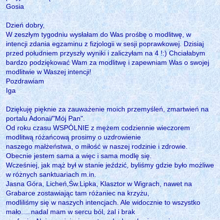
Gosia
Dzień dobry,
W zeszłym tygodniu wysłałam do Was prośbę o modlitwę, w
intencji zdania egzaminu z fizjologii w sesji poprawkowej. Dzisiaj
przed południem przyszły wyniki i zaliczyłam na 4 !:) Chciałabym
bardzo podziękować Wam za modlitwę i zapewniam Was o swojej
modlitwie w Waszej intencji!
Pozdrawiam
Iga
Dziękuję pięknie za zauważenie moich przemyśleń, zmartwień na
portalu Adonai/"Mój Pan".
Od roku czasu WSPÓLNIE z mężem codziennie wieczorem
modlitwą różańcową prosimy o uzdrowienie
naszego małżeństwa, o miłość w naszej rodzinie i zdrowie.
Obecnie jestem sama a więc i sama modlę się.
Wcześniej, jak mąż był w stanie jeździć, byliśmy gdzie było możliwe
w różnych sanktuariach m.in.
Jasna Góra, Licheń,Św.Lipka, Klasztor w Wigrach, nawet na
Grabarce zostawiając tam różaniec na krzyżu,
modliliśmy się w naszych intencjach. Ale widocznie to wszystko
mało.....nadal mam w sercu ból, żal i brak