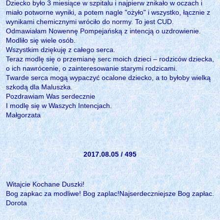
Dziecko było 3 miesiące w szpitalu i najpierw znikało w oczach i
miało potworne wyniki, a potem nagle "ożyło" i wszystko, łącznie z
wynikami chemicznymi wróciło do normy. To jest CUD.
Odmawiałam Nowennę Pompejańską z intencją o uzdrowienie.
Modliło się wiele osób.
Wszystkim dziękuję z całego serca.
Teraz modlę się o przemianę serc moich dzieci – rodziców dziecka,
o ich nawrócenie, o zainteresowanie starymi rodzicami.
Twarde serca mogą wypaczyć ocalone dziecko, a to byłoby wielką
szkodą dla Maluszka.
Pozdrawiam Was serdecznie
I modlę się w Waszych Intencjach.
Małgorzata
2017.08.05 / 495
Witajcie Kochane Duszki!
Bog zapkac za modliwe! Bog zaplac!Najserdeczniejsze Bog zapłac.
Dorota