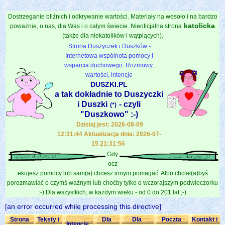
Dostrzeganie bliźnich i odkrywanie wartości. Materiały na wesoło i na bardzo
katolicka
poważnie, o nas, dla Was i o całym świecie. Nieoficjalna strona
(także dla niekatolików i wątpiących).
Strona Duszyczek i Duszków -
Internetowa wspólnota pomocy i
wsparcia duchowego. Rozmowy,
wartości, intencje
DUSZKI.PL
a tak dokładnie to Duszyczki
i Duszki
- czyli
(*)
"Duszkowo" :-)
Dzisiaj jest: 2026-08-09
12:31:44 Aktualizacja dnia: 2026-07-
15 21:31:56
Gdy
ocz
ekujesz pomocy lub sam(a) chcesz innym pomagać. Albo chciał(a)byś
porozmawiać o czymś ważnym lub choćby tylko o wczorajszym podwieczorku
:-) Dla wszystkich, w każdym wieku - od 0 do 201 lat ;-)
[an error occurred while processing this directive]
Strona
Teksty i
Dla
Dla
Poczta
Kontakt i
Intencje