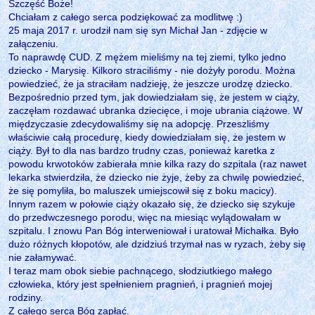
Szczęść Boże!
Chciałam z całego serca podziękować za modlitwę :)
25 maja 2017 r. urodził nam się syn Michał Jan - zdjęcie w
załączeniu.
To naprawdę CUD. Z mężem mieliśmy na tej ziemi, tylko jedno
dziecko - Marysię. Kilkoro straciliśmy - nie dożyły porodu. Można
powiedzieć, że ja straciłam nadzieję, że jeszcze urodzę dziecko.
Bezpośrednio przed tym, jak dowiedziałam się, że jestem w ciąży,
zaczęłam rozdawać ubranka dziecięce, i moje ubrania ciążowe. W
międzyczasie zdecydowaliśmy się na adopcję. Przeszliśmy
właściwie całą procedurę, kiedy dowiedziałam się, że jestem w
ciąży. Był to dla nas bardzo trudny czas, ponieważ karetka z
powodu krwotoków zabierała mnie kilka razy do szpitala (raz nawet
lekarka stwierdziła, że dziecko nie żyje, żeby za chwilę powiedzieć,
że się pomyliła, bo maluszek umiejscowił się z boku macicy).
Innym razem w połowie ciąży okazało się, że dziecko się szykuje
do przedwczesnego porodu, więc na miesiąc wylądowałam w
szpitalu. I znowu Pan Bóg interweniował i uratował Michałka. Było
dużo różnych kłopotów, ale dzidziuś trzymał nas w ryzach, żeby się
nie załamywać.
I teraz mam obok siebie pachnącego, słodziutkiego małego
człowieka, który jest spełnieniem pragnień, i pragnień mojej
rodziny.
Z całego serca Bóg zapłać.