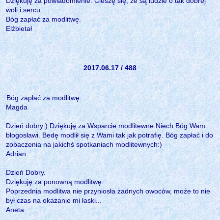
Dziękuję za powiadomienie. Cieszę się, że są ludzie o tak dobrej
woli i sercu.
Bóg zapłać za modlitwę.
Elżbietał
2017.06.17 / 488
Bóg zapłać za modlitwę.
Magda
Dzień dobry:) Dziękuję za Wsparcie modlitewne Niech Bóg Wam
błogosławi. Bedę modlił się z Wami tak jak potrafię. Bóg zapłać i do
zobaczenia na jakichś spotkaniach modlitewnych:)
Adrian
Dzień Dobry.
Dziękuję za ponowną modlitwę.
Poprzednia modlitwa nie przyniosła żadnych owoców, może to nie
był czas na okazanie mi łaski...
Aneta