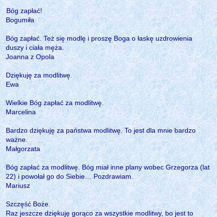
Bóg zapłać!
Bogumiła
Bóg zapłać. Też się modlę i proszę Boga o łaskę uzdrowienia
duszy i ciała męża.
Joanna z Opola
Dziękuję za modlitwę.
Ewa
Wielkie Bóg zapłać za modlitwę.
Marcelina
Bardzo dziękuję za państwa modlitwę. To jest dla mnie bardzo
ważne.
Małgorzata
Bóg zapłać za modlitwę. Bóg miał inne plany wobec Grzegorza (lat
22) i powołał go do Siebie… Pozdrawiam.
Mariusz
Szczęść Boże.
Raz jeszcze dziękuję gorąco za wszystkie modlitwy, bo jest to