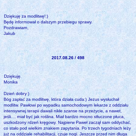
Dziękuję za modlitwę!:)
Będę informował o dalszym przebiegu sprawy.
Pozdrawiam,
Jakub
2017.08.26 / 498
Dziękuję.
Monika
Dzień dobry:)
Bóg zapłać za modlitwę, która działa cuda:) Jezus wysłuchał
modlitw. Pawłowi po wypadku samochodowym lekarze z oddziału
intensywnej terapii dawali nikłe szanse na przeżycie, a nawet,
jeśli.... miał być jak roślina. Miał bardzo mocno stłuczone płuca,
uszkodzony rdzeń kręgowy. Najpierw Paweł zaczął sam oddychać,
co stało pod wielkim znakiem zapytania. Po trzech tygodniach leży
już na oddziale rehabilitacji, czuje nogi. Jeszcze przed nim długa