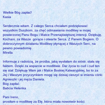
Wielkie Bóg zapłać!
Kasia
Serdecznie witam. Z całego Serca chciałam podziękować
wszystkim Duszkom, za chęć odmawiania modlitwy w mojej
powierzonej Panu Bogu i Matce Przenajświętszej intencji. Dziękuję,
Kochani, za Wasze gorące i otwarte Serca. Z Panem Bogiem. O
dobroczynnym działaniu Modlitwy płynącej z Waszych Serc, na
pewno powiadomię.
Mirella
Informuję z radością, że prośba, jaką wysłałam do sióstr, stała się
faktem. Dzięki za wsparcie w modlitwie. Dar życia to cud i cud ten
się stał. Dziękuję Wam jak i Matce Boskiej Kalwaryjskiej, bo to za
Jej i Waszym przyczynkiem mogę się dzisiaj cieszyć w imieniu córki
Agnieszki i jej męża Daniela.
Bóg zapłać.
Babcia Helenka
Pani Ireno,
prosiłam o modlitwę za Elę, która miała nowotwór kości.