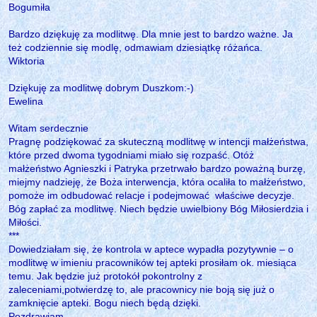
Bogumiła
Bardzo dziękuję za modlitwę. Dla mnie jest to bardzo ważne. Ja
też codziennie się modlę, odmawiam dziesiątkę różańca.
Wiktoria
Dziękuję za modlitwę dobrym Duszkom:-)
Ewelina
Witam serdecznie
Pragnę podziękować za skuteczną modlitwę w intencji małżeństwa,
które przed dwoma tygodniami miało się rozpaść. Otóż
małżeństwo Agnieszki i Patryka przetrwało bardzo poważną burzę,
miejmy nadzieję, że Boża interwencja, która ocaliła to małżeństwo,
pomoże im odbudować relacje i podejmować właściwe decyzje.
Bóg zapłać za modlitwę. Niech będzie uwielbiony Bóg Miłosierdzia i
Miłości.
***
Dowiedziałam się, że kontrola w aptece wypadła pozytywnie – o
modlitwę w imieniu pracowników tej apteki prosiłam ok. miesiąca
temu. Jak będzie już protokół pokontrolny z
zaleceniami,potwierdzę to, ale pracownicy nie boją się już o
zamknięcie apteki. Bogu niech będą dzięki.
Pozdrawiam