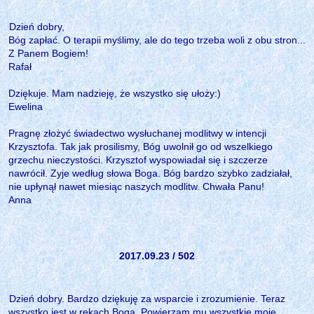
Dzień dobry,
Bóg zapłać. O terapii myślimy, ale do tego trzeba woli z obu stron...
Z Panem Bogiem!
Rafał
Dziękuje. Mam nadzieję, że wszystko się ułoży:)
Ewelina
Pragnę złożyć świadectwo wysłuchanej modlitwy w intencji
Krzysztofa. Tak jak prosilismy, Bóg uwolnił go od wszelkiego
grzechu nieczystości. Krzysztof wyspowiadał się i szczerze
nawrócił. Zyje według słowa Boga. Bóg bardzo szybko zadziałał,
nie upłynął nawet miesiąc naszych modlitw. Chwała Panu!
Anna
2017.09.23 / 502
Dzień dobry. Bardzo dziękuję za wsparcie i zrozumienie. Teraz
wszystko jest w rękach Boga. Powierzam mu wszystkie moje