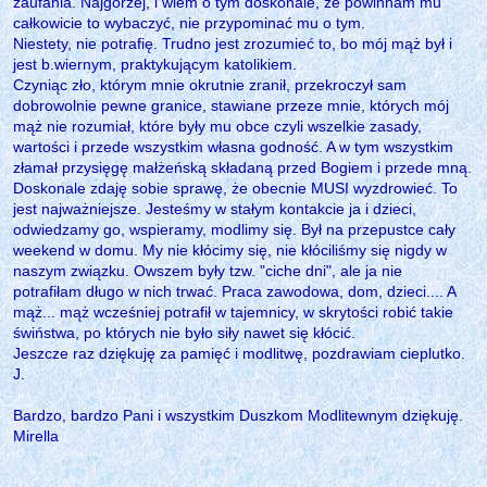
zaufania. Najgorzej, i wiem o tym doskonale, że powinnam mu
całkowicie to wybaczyć, nie przypominać mu o tym.
Niestety, nie potrafię. Trudno jest zrozumieć to, bo mój mąż był i
jest b.wiernym, praktykującym katolikiem.
Czyniąc zło, którym mnie okrutnie zranił, przekroczył sam
dobrowolnie pewne granice, stawiane przeze mnie, których mój
mąż nie rozumiał, które były mu obce czyli wszelkie zasady,
wartości i przede wszystkim własna godność. A w tym wszystkim
złamał przysięgę małżeńską składaną przed Bogiem i przede mną.
Doskonale zdaję sobie sprawę, że obecnie MUSI wyzdrowieć. To
jest najważniejsze. Jesteśmy w stałym kontakcie ja i dzieci,
odwiedzamy go, wspieramy, modlimy się. Był na przepustce cały
weekend w domu. My nie kłócimy się, nie kłóciliśmy się nigdy w
naszym związku. Owszem były tzw. "ciche dni", ale ja nie
potrafiłam długo w nich trwać. Praca zawodowa, dom, dzieci.... A
mąż... mąż wcześniej potrafił w tajemnicy, w skrytości robić takie
świństwa, po których nie było siły nawet się kłócić.
Jeszcze raz dziękuję za pamięć i modlitwę, pozdrawiam cieplutko.
J.
Bardzo, bardzo Pani i wszystkim Duszkom Modlitewnym dziękuję.
Mirella