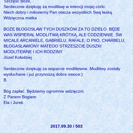
Szczęść Boże,
Serdecznie dziękuję za modlitwę w intencji mojej córki.
Niech dobry i miłosierny Pan otacza wszystkich Swą łaską.
Wdzięczna matka
BOŻE BŁOGOSŁAW TYCH DUSZKÓW ZA TO DZIEŁO. BĘDE
WAS WSPIERAŁ MODLITWĄ KRÓTKĄ, ALE CODZIENNIE. ŚW
MICALE ARCANIELE, GABRIELU, RAFALE, O PIIO, CHARBELU,
BŁOGASŁAWIONY MATEOO STRZESZCIE DUSZKI
MODLITEWNE I ICH RODZINY.
Józef Kołodziej
Serdecznie dziękuję za wsparcie modlitewne. Modlitwy zostały
wysłuchane i już przynoszą dobre owoce:)
B.
Bóg zapłać. Będziemy ogromnie wdzięczni.
Z Panem Bogiem
Ela i Jurek
2017.09.30 / 503