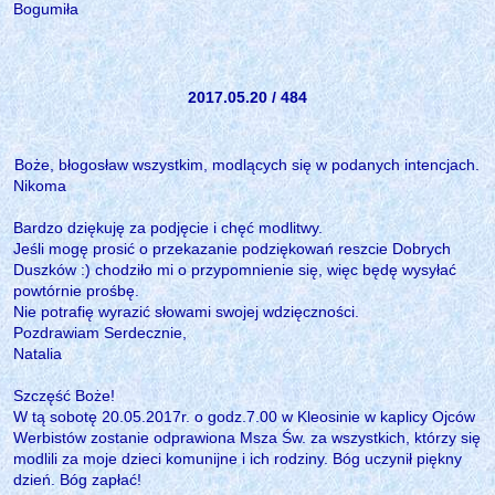
Bogumiła
2017.05.20 / 484
Boże, błogosław wszystkim, modlących się w podanych intencjach.
Nikoma
Bardzo dziękuję za podjęcie i chęć modlitwy.
Jeśli mogę prosić o przekazanie podziękowań reszcie Dobrych
Duszków :) chodziło mi o przypomnienie się, więc będę wysyłać
powtórnie prośbę.
Nie potrafię wyrazić słowami swojej wdzięczności.
Pozdrawiam Serdecznie,
Natalia
Szczęść Boże!
W tą sobotę 20.05.2017r. o godz.7.00 w Kleosinie w kaplicy Ojców
Werbistów zostanie odprawiona Msza Św. za wszystkich, którzy się
modlili za moje dzieci komunijne i ich rodziny. Bóg uczynił piękny
dzień. Bóg zapłać!