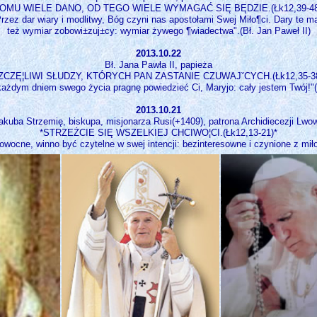
OMU WIELE DANO, OD TEGO WIELE WYMAGAĆ SIĘ BĘDZIE.(Łk12,39-48
rzez dar wiary i modlitwy, Bóg czyni nas apostołami Swej Miło¶ci. Dary te m
też wymiar zobowi±zuj±cy: wymiar żywego ¶wiadectwa".(Bł. Jan Paweł II)
2013.10.22
Bł. Jana Pawła II, papieża
ZCZĘ¦LIWI SŁUDZY, KTÓRYCH PAN ZASTANIE CZUWAJˇCYCH.(Łk12,35-38
 każdym dniem swego życia pragnę powiedzieć Ci, Maryjo: cały jestem Twój!"(
2013.10.21
Jakuba Strzemię, biskupa, misjonarza Rusi(+1409), patrona Archidiecezji Lwow
*STRZEŻCIE SIĘ WSZELKIEJ CHCIWO¦CI.(Łk12,13-21)*
owocne, winno być czytelne w swej intencji: bezinteresowne i czynione z miło¶