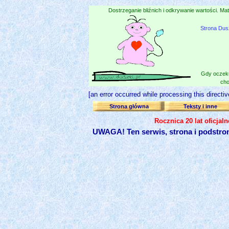
Dostrzeganie bliźnich i odkrywanie wartości. Mat
Strona Dus
Gdy oczeku
cho
[an error occurred while processing this directiv
Strona główna
Teksty i inne
Rocznica 20 lat oficjal
UWAGA! Ten serwis, strona i podstro