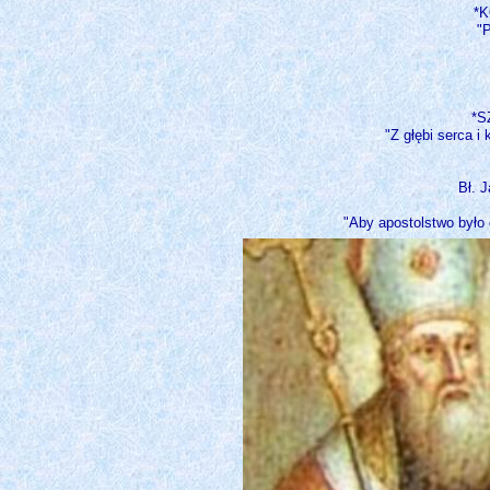
*K
"P
*S
"Z głębi serca i
Bł. 
"Aby apostolstwo było 