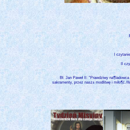
I czytani
II cz
Bł. Jan Paweł II: "Prawdziwy na¶ladowca 
sakramenty, przez nasz± modlitwę i miło¶ć./