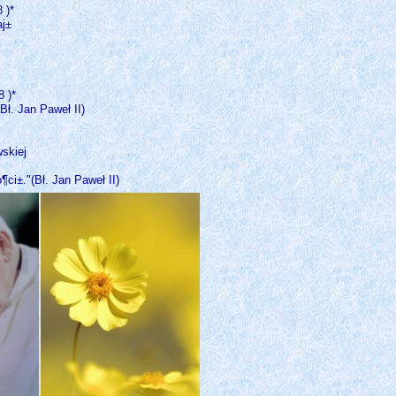
 )*
aj±
 )*
Bł. Jan Paweł II)
skiej
ci±."(Bł. Jan Paweł II)