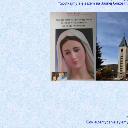
*Spotkajmy się zatem na Jasnej Górze (fi
"Gdy autentycznie żyjemy