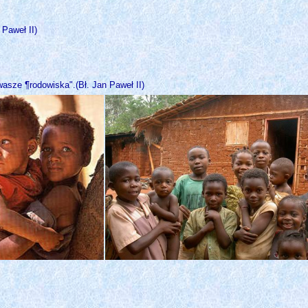
 Paweł II)
asze ¶rodowiska".(Bł. Jan Paweł II)