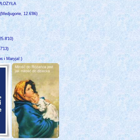
WŁOŻYŁA
edjugorie, 12.6'86)
25.8'10)
7'13)
 i Maryja!:)