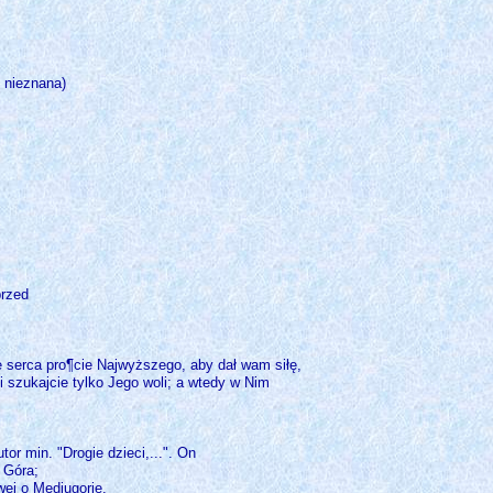
 nieznana)
przed
e serca pro¶cie Najwyższego, aby dał wam siłę,
i szukajcie tylko Jego woli; a wtedy w Nim
r min. "Drogie dzieci,...". On
 Góra;
wej o Medjugorie.