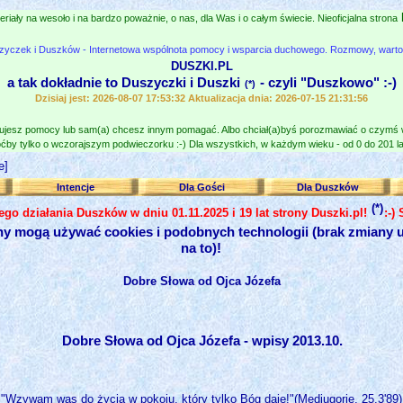
eriały na wesoło i na bardzo poważnie, o nas, dla Was i o całym świecie. Nieoficjalna strona
zyczek i Duszków - Internetowa wspólnota pomocy i wsparcia duchowego. Rozmowy, wartośc
DUSZKI.PL
a tak dokładnie to Duszyczki i Duszki
- czyli "Duszkowo" :-)
(*)
Dzisiaj jest: 2026-08-07 17:53:32 Aktualizacja dnia: 2026-07-15 21:31:56
jesz pomocy lub sam(a) chcesz innym pomagać. Albo chciał(a)byś porozmawiać o czymś
ćby tylko o wczorajszym podwieczorku :-) Dla wszystkich, w każdym wieku - od 0 do 201 lat
e]
Intencje
Dla Gości
Dla Duszków
(*)
nego działania Duszków w dniu 01.11.2025 i 19 lat strony Duszki.pl!
:-)
ny mogą używać cookies i podobnych technologii (brak zmiany u
na to)!
Dobre Słowa od Ojca Józefa
Dobre Słowa od Ojca Józefa - wpisy 2013.10.
"Wzywam was do życia w pokoju, który tylko Bóg daje!"(Medjugorie, 25.3'89)