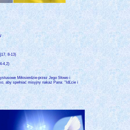
W
j17, 8-13)
4-4,2)
rystusowe Miłosierdzie-przez Jego Słowo i
, aby spełniać misyjny nakaz Pana: "IdĽcie i