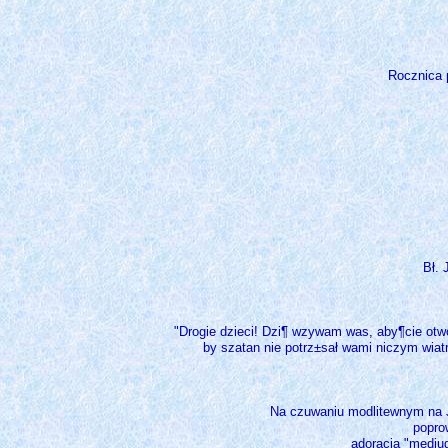
Rocznica 
Bł. 
"Drogie dzieci! Dzi¶ wzywam was, aby¶cie otwo
by szatan nie potrz±sał wami niczym wiatr
Na czuwaniu modlitewnym na Ja
popro
adoracja "medjug