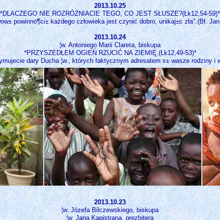
2013.10.25
*DLACZEGO NIE ROZRÓŻNIACIE TEGO, CO JEST SŁUSZE?(Łk12,54-59)*
w± powinno¶ci± każdego człowieka jest czynić dobro, unikaj±c zła".(Bł. Jan
2013.10.24
¦w. Antoniego Marii Clareta, biskupa
*PRZYSZEDŁEM OGIEŃ RZUCIĆ NA ZIEMIĘ.(Łk12,49-53)*
ujecie dary Ducha ¦w., których faktycznym adresatem s± wasze rodziny i w
2013.10.23
¦w. Józefa Bilczewskiego, biskupa
¦w. Jana Kapistrana, prezbitera