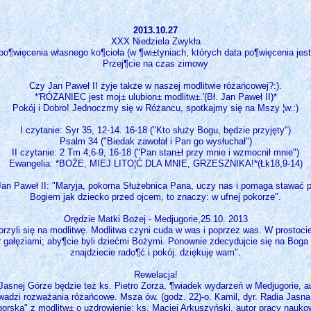
2013.10.27
XXX Niedziela Zwykła
po¶więcenia własnego ko¶cioła (w ¶wi±tyniach, których data po¶więcenia jest
Przej¶cie na czas zimowy
Czy Jan Paweł II żyje także w naszej modlitwie różańcowej?:).
*'RÓŻANIEC jest moj± ulubion± modlitw±.'(Bł. Jan Paweł II)*
Pokój i Dobro! Jednoczmy się w Różancu, spotkajmy się na Mszy ¦w.:)
I czytanie: Syr 35, 12-14. 16-18 ("Kto służy Bogu, będzie przyjęty")
Psalm 34 ("Biedak zawołał i Pan go wysłuchał")
II czytanie: 2 Tm 4,6-9, 16-18 ("Pan stan±ł przy mnie i wzmocnił mnie")
Ewangelia: *BOŻE, MIEJ LITO¦Ć DLA MNIE, GRZESZNIKA!*(Łk18,9-14)
Jan Paweł II: "Maryja, pokorna Służebnica Pana, uczy nas i pomaga stawać 
Bogiem jak dziecko przed ojcem, to znaczy: w ufnej pokorze".
Orędzie Matki Bożej - Medjugorie,25.10. 2013
rzyli się na modlitwę. Modlitwa czyni cuda w was i poprzez was. W prostoci
 gałęziami; aby¶cie byli dziećmi Bożymi. Ponownie zdecydujcie się na Boga 
znajdziecie rado¶ć i pokój. dziękuję wam".
Rewelacja!
snej Górze będzie też ks. Pietro Zorza, ¶wiadek wydarzeń w Medjugorie, auto
wadzi rozważania różańcowe. Msza ów. (godz. 22)-o. Kamil, dyr. Radia Jasna
orska" z modlitw± o uzdrowienie: ks. Maciej Arkuszyński, autor pracy nauko