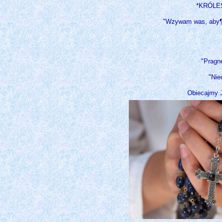
*KRÓLE
"Wzywam was, aby¶c
"Pragnę
"Nie
Obiecajmy J