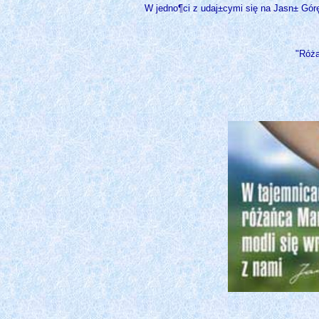
W jedno¶ci z udaj±cymi się na Jasn± Górę,
"Róża