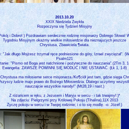
2013.10.20
XXIX Niedziela Zwykła
Rozpoczyna się Tydzień Misyjny
Pokój i Dobro!:) Pozdrawiam serdecznie rodzinę misjonarzy Dobrego Słowa! 
Tygodniu Misyjnym okażmy wielkie miłosierdzie dla nieznaj±cych jeszcze
Chrystusa, Zbawiciela ¶wiata.
e: "Jak długo Mojżesz trzymał ręce podniesione do góry, Izrael zwyciężał". (W
Psalm121
ytanie: "Pismo od Boga jest natchnione i pożyteczne do nauczania".(2Tm 3, 1
Ewangelia: ZAWSZE POWINNI SIĘ MODLIĆ I NIE USTAWAĆ. (Łk 1, 1-8)
Chrystusa ma miłosierne serce misjonarza./Ko¶ciół jest tam, gdzie sięga Ch
Wszyscy ludzie maj± prawo do Bożego Miłosierdzia. Dlatego uczyńmy wszystko
nauczajcie wszystkie narody!" (Mt28,19 i nast.)
Z różańcem w ręku, z Jezusem i Maryj± w sercu - i tak trwajmy!:)*
Na zdjęciu: Pielgrzymi przy Królowej Pokoju (Tihalina),11X 2013
Życzę pokoju w sercu i w Twojej rodzinie; i o to się modlę. -o. Józef:)