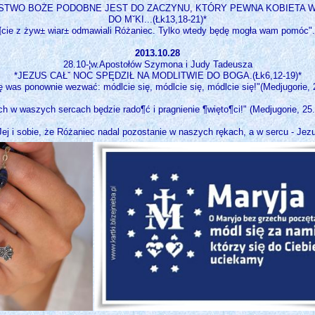
STWO BOŻE PODOBNE JEST DO ZACZYNU, KTÓRY PEWNA KOBIETA 
DO MˇKI...(Łk13,18-21)*
ie z żyw± wiar± odmawiali Różaniec. Tylko wtedy będę mogła wam pomóc".(M
2013.10.28
28.10-¦w.Apostołów Szymona i Judy Tadeusza
*JEZUS CAŁˇ NOC SPĘDZIŁ NA MODLITWIE DO BOGA.(Łk6,12-19)*
 was ponownie wezwać: módlcie się, módlcie się, módlcie się!"(Medjugorie, 
ch w waszych sercach będzie rado¶ć i pragnienie ¶więto¶ci!" (Medjugorie, 25.
ej i sobie, że Różaniec nadal pozostanie w naszych rękach, a w sercu - Jezus