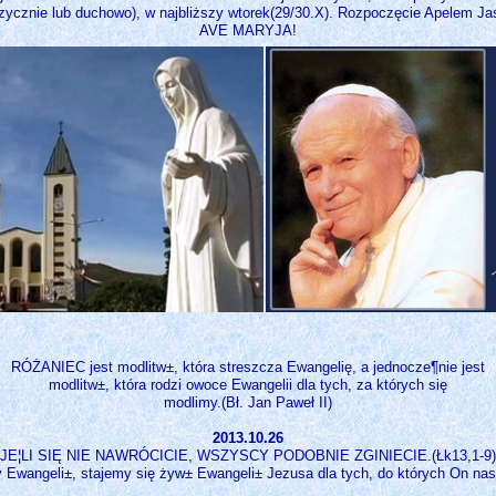
zycznie lub duchowo), w najbliższy wtorek(29/30.X). Rozpoczęcie Apelem Ja
AVE MARYJA!
RÓŻANIEC jest modlitw±, która streszcza Ewangelię, a jednocze¶nie jest
modlitw±, która rodzi owoce Ewangelii dla tych, za których się
modlimy.(Bł. Jan Paweł II)
2013.10.26
*JE¦LI SIĘ NIE NAWRÓCICIE, WSZYSCY PODOBNIE ZGINIECIE.(Łk13,1-9)
 Ewangeli±, stajemy się żyw± Ewangeli± Jezusa dla tych, do których On nas p