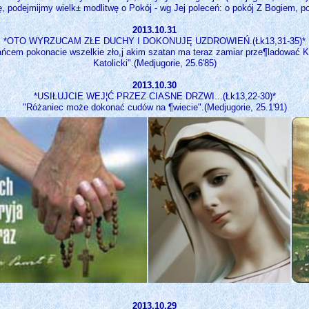
 podejmijmy wielk± modlitwę o Pokój - wg Jej poleceń: o pokój Z Bogiem, pok
2013.10.31
*OTO WYRZUCAM ZŁE DUCHY I DOKONUJĘ UZDROWIEŃ.(Łk13,31-35)*
ńcem pokonacie wszelkie zło,j akim szatan ma teraz zamiar prze¶ladować K
Katolicki".(Medjugorie, 25.6'85)
2013.10.30
*USIŁUJCIE WEJ¦Ć PRZEZ CIASNE DRZWI...(Łk13,22-30)*
"Różaniec może dokonać cudów na ¶wiecie".(Medjugorie, 25.1'91)
2013.10.29