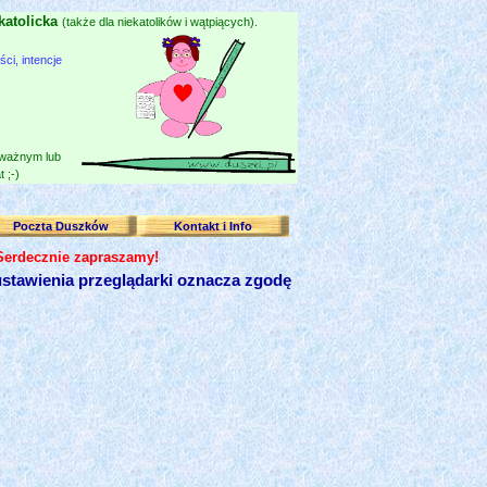
katolicka
(także dla niekatolików i wątpiących).
i, intencje
 ważnym lub
 ;-)
Poczta Duszków
Kontakt i Info
 Serdecznie zapraszamy!
stawienia przeglądarki oznacza zgodę