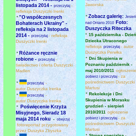
Jaworska
listopada 2014 -
-
przeczytaj
refleksja Duszyczki Irenki
Zobacz galerię:
*
"O współczesnych
Jesień
*
Foto:
Bohaterach Ukrainy" -
nad Ontario 2010
Duszyczka Riteczka
refleksja na 2 listopada
*
15 października - Dzie
2014 -
- refleksja
przeczytaj
Dziecka Utraconego
Duszyczki Irenki
refleksja
- autor
przeczytaj
Duszyczka Perełka
Różance ręcznie
*
*
Dni Skupienia w
robione -
-
przeczytaj
Poznaniu październik -
świadectwo i oferta Duszyczki
maj 2010/2011
ogłoszeni
Madlen
- za
pobierz i przeczytaj
pośrednictwem Duszyczki
*
-
przeczytaj
Martusi
autor Duszyczka Irenka
*
Rekolekcje i Dni
*
-
przeczytaj
Skupienia w Morasku
autor Duszyczka Irenka
grudzień - sierpień
Poświęcenie Krzyża
*
2010/2011
ogłoszenie
Misyjnego, Sieradz 18
- za
pobierz i przeczytaj
maja 2014 roku
-
-
obejrzyj
pośrednictwem Duszyczki
fotoreportaż przygotowany
Martusi
przez Duszyka Zbyszka
*
Strona specjalna -