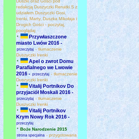
Duszki oraz Gości pod
redakcją Duszyczki Renatki.S z
udziałem Duszyczki Gosi,
Irenki, Marty, Duszka Mikołaja i
Drogich Gości - poczytaj,
pooglądaj
Przywłaszczone
*
miasto Lwów 2016 -
- tłumaczenie
przeczytaj
Duszyczki Irenki
Apel o zwrot Domu
*
Parafialnego we Lwowie
2016 -
- tłumaczenie
przeczytaj
Duszyczki Irenki
Vitalij Portnikov Do
*
przyjaciół Moskali 2016 -
- tłumaczenie
przeczytaj
Duszyczki Irenki
Vitalij Portnikov
*
Krym Nowy Rok 2016 -
przeczytaj
*
Boże Narodzenie 2015
- przygotowana
strona specjalna