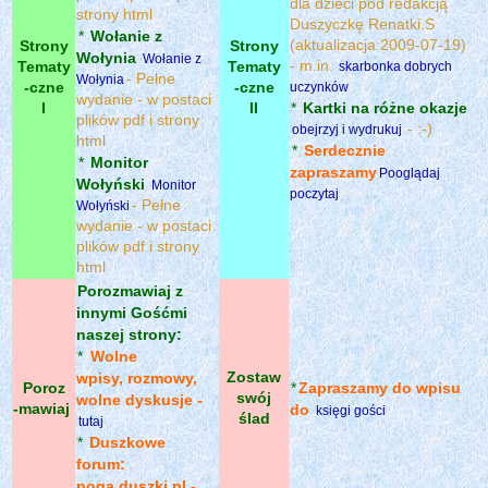
dla dzieci pod redakcją
strony html
Duszyczkę Renatki.S
*
Wołanie z
(aktualizacja 2009-07-19)
Strony
Strony
Wołynia
Wołanie z
- m.in.
Tematy
Tematy
skarbonka dobrych
- Pełne
Wołynia
-czne
-czne
uczynków
wydanie - w postaci
I
II
*
Kartki na różne okazje
plików pdf i strony
- :-)
obejrzyj i wydrukuj
html
*
Serdecznie
*
Monitor
zapraszamy
Pooglądaj
Wołyński
Monitor
poczytaj
- Pełne
Wołyński
wydanie - w postaci
plików pdf i strony
html
Porozmawiaj z
innymi Gośćmi
naszej strony:
*
Wolne
Zostaw
wpisy, rozmowy,
Poroz
*
Zapraszamy do wpisu
swój
wolne dyskusje -
-mawiaj
do
księgi gości
ślad
tutaj
*
Duszkowe
forum:
poga.duszki.pl -