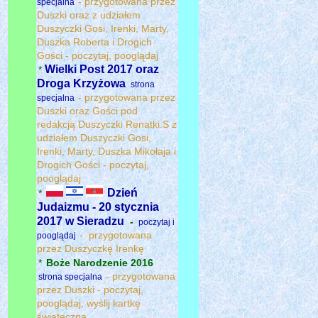
- przygotowana przez
specjalna
Duszki oraz z udziałem
Duszyczki Gosi, Irenki, Marty,
Duszka Roberta i Drogich
Gości - poczytaj, pooglądaj
Wielki Post 2017 oraz
*
Droga Krzyżowa
strona
- przygotowana przez
specjalna
Duszki oraz Gości pod
redakcją Duszyczki Renatki.S z
udziałem Duszyczki Gosi,
Irenki, Marty, Duszka Mikołaja i
Drogich Gości - poczytaj,
pooglądaj
Dzień
*
Judaizmu - 20 stycznia
2017 w Sieradzu
-
poczytaj i
- przygotowana
pooglądaj
przez Duszyczkę Irenkę
*
Boże Narodzenie 2016
- przygotowana
strona specjalna
przez Duszki - poczytaj,
pooglądaj, wyślij kartkę
świąteczną