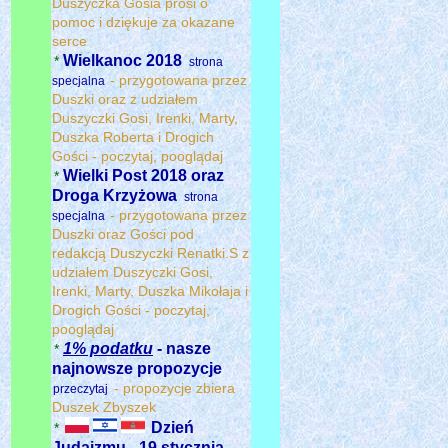
Duszyczka Gosia prosi o
pomoc i dziękuje za okazane
serce
Wielkanoc 2018
*
strona
- przygotowana przez
specjalna
Duszki oraz z udziałem
Duszyczki Gosi, Irenki, Marty,
Duszka Roberta i Drogich
Gości - poczytaj, pooglądaj
Wielki Post 2018 oraz
*
Droga Krzyżowa
strona
- przygotowana przez
specjalna
Duszki oraz Gości pod
redakcją Duszyczki Renatki.S z
udziałem Duszyczki Gosi,
Irenki, Marty, Duszka Mikołaja i
Drogich Gości - poczytaj,
pooglądaj
1% podatku
- nasze
*
najnowsze propozycje
- propozycje zbiera
przeczytaj
Duszek Zbyszek
Dzień
*
Judaizmu - 19 stycznia