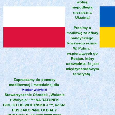
wolną,
niepodległą,
niezależną
Ukrainą!
Prosimy o
modlitwę za ofiary
bandyckiego,
krwawego reżimu
W. Putina i
wspierających go
Rosjan, który
udowadnia, że jest
międzynarodowym
terrorystą.
Zapraszamy do pomocy
modlitewnej i materialnej dla
Monitor Wołyński
Stowarzyszenie Ośrodek „Wołanie
z Wołynia”: *** NA RATUNEK
BIBLIOTEKI WOŁYŃSKIEJ ***, konto
PBS ZAKOPANE O/ BIAŁY