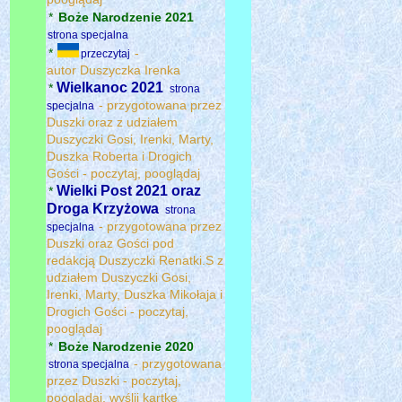
*
Boże Narodzenie 2021
strona specjalna
*
-
przeczytaj
autor Duszyczka Irenka
Wielkanoc 2021
*
strona
- przygotowana przez
specjalna
Duszki oraz z udziałem
Duszyczki Gosi, Irenki, Marty,
Duszka Roberta i Drogich
Gości - poczytaj, pooglądaj
Wielki Post 2021 oraz
*
Droga Krzyżowa
strona
- przygotowana przez
specjalna
Duszki oraz Gości pod
redakcją Duszyczki Renatki.S z
udziałem Duszyczki Gosi,
Irenki, Marty, Duszka Mikołaja i
Drogich Gości - poczytaj,
pooglądaj
*
Boże Narodzenie 2020
- przygotowana
strona specjalna
przez Duszki - poczytaj,
pooglądaj, wyślij kartkę