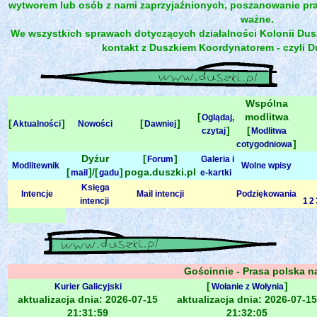
wytworem lub osób z nami zaprzyjaźnionych, poszanowanie pra
ważne.
We wszystkich sprawach dotyczących działalności Kolonii Dus
kontakt z Duszkiem Koordynatorem - czyli 
Wspólna
[
modlitwa
Oglądaj,
[
]
[
]
Aktualności
Nowości
Dawniej
]
[
czytaj
Modlitwa
]
cotygodniowa
Dyżur
[
]
Forum
Galeria i
Modlitewnik
Wolne wpisy
[
]/[
]
poga.duszki.pl
mail
gadu
e-kartki
Księga
Intencje
Mail intencji
Podziękowania
intencji
1
2
Gościnnie - Prasa polska n
[
]
Kurier Galicyjski
Wołanie z Wołynia
aktualizacja dnia: 2026-07-15
aktualizacja dnia: 2026-07-15
21:31:59
21:32:05