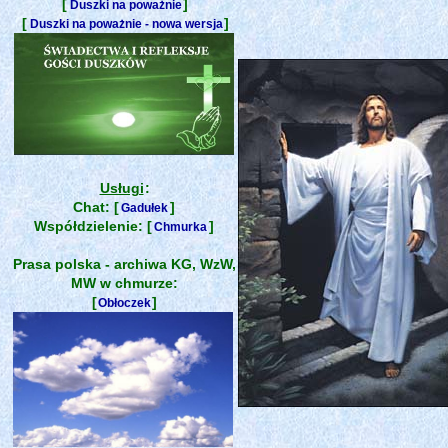
[
]
Duszki na poważnie
[
]
Duszki na poważnie - nowa wersja
Usługi
:
Chat: [
]
Gadułek
Współdzielenie: [
]
Chmurka
Prasa polska - archiwa KG, WzW,
MW w chmurze:
[
]
Obłoczek