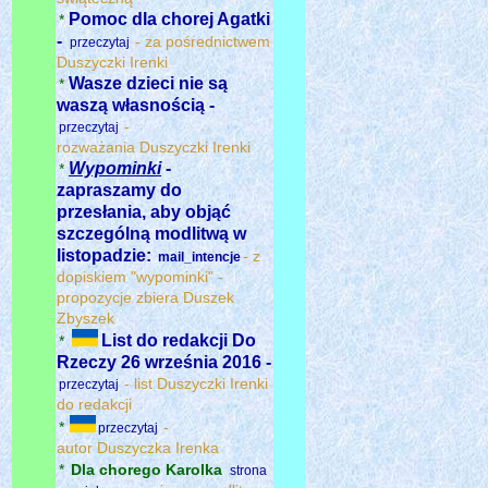
Pomoc dla chorej Agatki
*
-
- za pośrednictwem
przeczytaj
Duszyczki Irenki
Wasze dzieci nie są
*
waszą własnością -
-
przeczytaj
rozważania Duszyczki Irenki
Wypominki
-
*
zapraszamy do
przesłania, aby objąć
szczególną modlitwą w
listopadzie:
- z
mail_intencje
dopiskiem "wypominki" -
propozycje zbiera Duszek
Zbyszek
List do redakcji Do
*
Rzeczy 26 września 2016 -
- list Duszyczki Irenki
przeczytaj
do redakcji
*
-
przeczytaj
autor Duszyczka Irenka
*
Dla chorego Karolka
strona