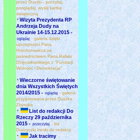
przez Duszki - poczytaj,
pooglądaj, wyślij kartkę
świąteczną
Wizyta Prezydenta RP
*
Andrzeja Dudy na
Ukrainie 14-15.12.2015 -
- galeria dzięki
oglądaj
uprzejmości Pana
Hrechorowicza za
pośrednictwem Pana Rafała
Dzięciołowskiego z "Fundacji
Wolność i Demokracja"
Wieczorne świętowanie
*
dnia Wszystkich Świętych
2014/2015 -
- galeria
oglądaj
przygotowana przez Duszka
Zbyszka
List do redakcji Do
*
Rzeczy 29 października
2015 -
- list
przeczytaj
Duszyczki Irenki do redakcji
Jak tracimy
*