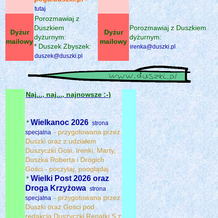
tutaj
Porozmawiaj z
Duszkiem
Porozmawiaj z Duszkiem
Dyżur
Dyżur
dyżurnym:
dyżurnym:
mailowy
mailowy
* Duszek Zbyszek:
irenka@duszki.pl
duszek@duszki.pl
Naj..., naj..., najnowsze :-)
Wielkanoc 2026
*
strona
- przygotowana przez
specjalna
Duszki oraz z udziałem
Duszyczki Gosi, Irenki, Marty,
Duszka Roberta i Drogich
Gości - poczytaj, pooglądaj
Wielki Post 2026 oraz
*
Droga Krzyżowa
strona
- przygotowana przez
specjalna
Duszki oraz Gości pod
redakcją Duszyczki Renatki.S z