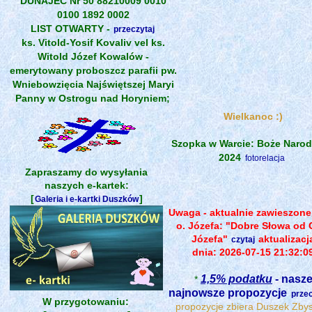
DUNAJEC Nr 50 88210009 0010
0100 1892 0002
LIST OTWARTY -
przeczytaj
ks. Vitold-Yosif Kovaliv vel ks.
Witold Józef Kowalów -
emerytowany proboszcz parafii pw.
Wniebowzięcia Najświętszej Maryi
Panny w Ostrogu nad Horyniem;
Wielkanoc :)
Szopka w Warcie: Boże Narod
2024
fotorelacja
Zapraszamy do wysyłania
naszych e-kartek:
[
]
Galeria i e-kartki Duszków
Uwaga - aktualnie zawieszone
o. Józefa: "Dobre Słowa od 
Józefa"
aktualizacj
czytaj
dnia: 2026-07-15 21:32:0
1,5% podatku
- nasz
*
najnowsze propozycje
przec
W przygotowaniu:
propozycje zbiera Duszek Zby