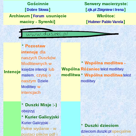
Gościnnie
Serwery macierzyste:
[
]
[
]
Dobre Słowa
zjk.pl Zbigniew i Irena
Archiwum [
usunięcie
Wkrótce:
Forum
macicy - Syrenki]
[
]
Hubner Pablo Varela
*
Pozostaw
intencję
dla
naszych Duszków
*
Wspólna modlitwa -
Modlitewnych w
Wspólna
Różaniec
lub
tekst modlitwy
księdze intencji
Intencje
modlitwa
, czytaj o
*
Wspólna modlitwa
mailem
tekst
naszym
Dziele
modlitwy
w
Modlitwy
intencjach
*
Duszki Misje :-)
obejrzyj
*
Kurier Galicyjski
-
Kurier Galicyjski
*
Duszki dzieciom
Pełne wydanie - w
specjalnie
dzieciom.duszki.pl
postaci plików pdf i