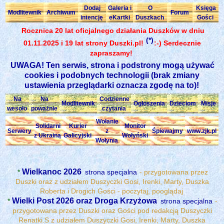
Dodaj
Galeria i
O
Księga
Modlitewnik
Archiwum
Forum
intencję
eKartki
Duszkach
Gości
Rocznica 20 lat oficjalnego działania Duszków w dniu
(*)
01.11.2025 i 19 lat strony Duszki.pl!
:-) Serdecznie
zapraszamy!
UWAGA! Ten serwis, strona i podstrony mogą używać
cookies i podobnych technologii (brak zmiany
ustawienia przeglądarki oznacza zgodę na to)!
Na
Na
Codzienne
Modlitewnik
Ogłoszenia
Dzieciom
Misje
wesoło
poważnie
czytania
Wołanie
Solidarni
Kurier
Monitor
Serwery
z
Śpiewajmy
www.zjk.pl
z Ukrainą
Galicyjski
Wołyński
Wołynia
Wielkanoc 2026
*
strona specjalna
- przygotowana przez
Duszki oraz z udziałem Duszyczki Gosi, Irenki, Marty, Duszka
Roberta i Drogich Gości - poczytaj, pooglądaj
Wielki Post 2026 oraz Droga Krzyżowa
*
strona specjalna
-
przygotowana przez Duszki oraz Gości pod redakcją Duszyczki
Renatki.S z udziałem Duszyczki Gosi, Irenki, Marty, Duszka