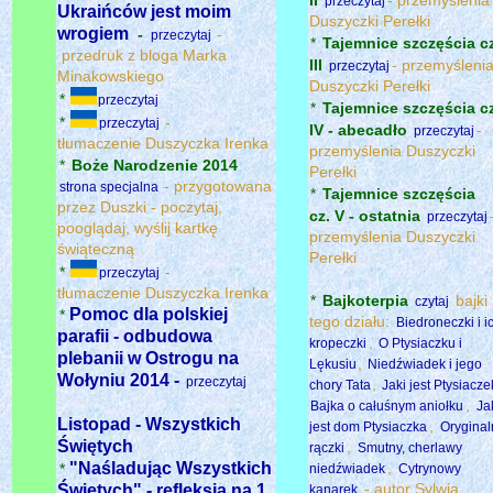
przeczytaj
Ukraińców jest moim
Duszyczki Perełki
wrogiem
-
-
przeczytaj
*
Tajemnice szczęścia cz
przedruk z bloga Marka
III
- przemyśleni
przeczytaj
Minakowskiego
Duszyczki Perełki
*
przeczytaj
*
Tajemnice szczęścia cz
*
-
przeczytaj
IV - abecadło
-
przeczytaj
tłumaczenie Duszyczka Irenka
przemyślenia Duszyczki
*
Boże Narodzenie 2014
Perełki
- przygotowana
strona specjalna
*
Tajemnice szczęścia
przez Duszki - poczytaj,
cz. V - ostatnia
przeczytaj
pooglądaj, wyślij kartkę
przemyślenia Duszyczki
świąteczną
Perełki
*
-
przeczytaj
tłumaczenie Duszyczka Irenka
*
Bajkoterpia
bajki
czytaj
Pomoc dla polskiej
*
tego działu:
Biedroneczki i i
parafii - odbudowa
,
kropeczki
O Ptysiaczku i
plebanii w Ostrogu na
,
Lękusiu
Niedźwiadek i jego
Wołyniu 2014 -
przeczytaj
,
chory Tata
Jaki jest Ptysiacze
,
Bajka o całuśnym aniołku
Ja
Listopad - Wszystkich
,
jest dom Ptysiaczka
Oryginal
Świętych
,
rączki
Smutny, cherlawy
"Naśladując Wszystkich
,
*
niedźwiadek
Cytrynowy
- autor Sylwia
Świętych" - refleksja na 1
kanarek