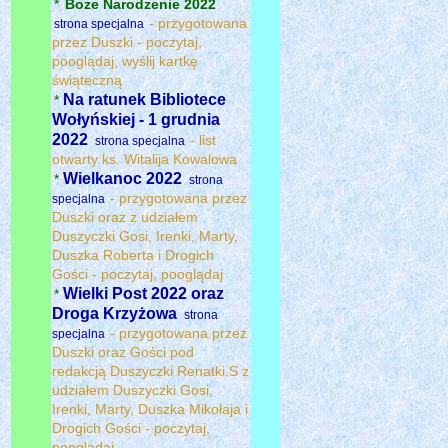
*
Boże Narodzenie 2022
- przygotowana
strona specjalna
przez Duszki - poczytaj,
pooglądaj, wyślij kartkę
świąteczną
Na ratunek Bibliotece
*
Wołyńskiej - 1 grudnia
2022
- list
strona specjalna
otwarty ks. Witalija Kowalowa
Wielkanoc 2022
*
strona
- przygotowana przez
specjalna
Duszki oraz z udziałem
Duszyczki Gosi, Irenki, Marty,
Duszka Roberta i Drogich
Gości - poczytaj, pooglądaj
Wielki Post 2022 oraz
*
Droga Krzyżowa
strona
- przygotowana przez
specjalna
Duszki oraz Gości pod
redakcją Duszyczki Renatki.S z
udziałem Duszyczki Gosi,
Irenki, Marty, Duszka Mikołaja i
Drogich Gości - poczytaj,
pooglądaj