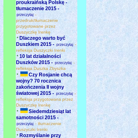
proukraińską Polskę -
tłumaczenie 2015 -
-
przeczytaj
przedruk/tłumaczenie
przygotowane przez
Duszyczkę Irenkę
Dlaczego warto być
*
Duszkiem 2015 -
-
przeczytaj
refleksja Duszyczki Irenki
10 lat działalności
*
Duszków 2015 -
-
przeczytaj
refleksja Duszka Zbyszka
Czy Rosjanie chcą
*
wojny? 70 rocznica
zakończenia II wojny
światowej 2015 -
-
przeczytaj
refleksja przygotowana przez
Duszyczkę Irenkę
Siedemdziesiąt lat
*
samotności 2015 -
- tłumaczenie
przeczytaj
Duszyczki Irenki
Rozmyślanie przy
*