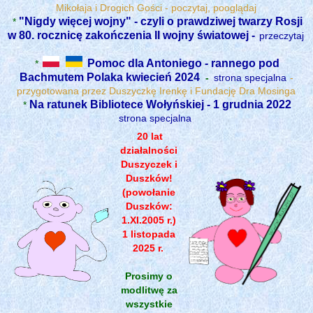
Mikołaja i Drogich Gości - poczytaj, pooglądaj
"Nigdy więcej wojny" - czyli o prawdziwej twarzy Rosji
*
w 80. rocznicę zakończenia II wojny światowej -
przeczytaj
Pomoc dla Antoniego - rannego pod
*
Bachmutem Polaka kwiecień 2024
-
strona specjalna
-
przygotowana przez Duszyczkę Irenkę i Fundację Dra Mosinga
Na ratunek Bibliotece Wołyńskiej - 1 grudnia 2022
*
strona specjalna
20 lat
działalności
Duszyczek i
Duszków!
(powołanie
Duszków:
1.XI.2005 r.)
1 listopada
2025 r.
Prosimy o
modlitwę za
wszystkie