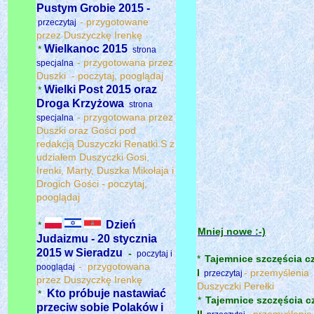
Pustym Grobie 2015 -
- przygotowane
przeczytaj
przez Duszyczkę Irenkę
Wielkanoc 2015
*
strona
- przygotowana przez
specjalna
Duszki - poczytaj, pooglądaj
Wielki Post 2015 oraz
*
Droga Krzyżowa
strona
- przygotowana przez
specjalna
Duszki oraz Gości pod
redakcją Duszyczki Renatki.S z
udziałem Duszyczki Gosi,
Irenki, Marty, Duszka Mikołaja i
Drogich Gości - poczytaj,
pooglądaj
Dzień
*
Mniej nowe :-)
Judaizmu - 20 stycznia
2015 w Sieradzu
-
poczytaj i
*
Tajemnice szczęścia cz
- przygotowana
pooglądaj
I
- przemyślenia
przeczytaj
przez Duszyczkę Irenkę
Duszyczki Perełki
Kto próbuje nastawiać
*
*
Tajemnice szczęścia cz
przeciw sobie Polaków i
II
- przemyślenia