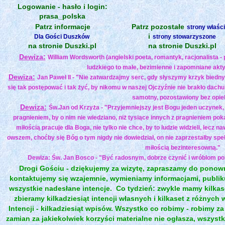
Logowanie - hasło i login:
prasa_polska
Patrz informacje
Patrz pozostałe
strony właśc
i
Dla Gości Duszków
strony stowarzyszone
na stronie Duszki.pl
na stronie Duszki.pl
Dewiza:
William Wordsworth (angielski poeta, romantyk, racjonalista - 
ludzkiego to małe, bezimienne i zapomniane akty 
Dewiza:
Jan Paweł II - "Nie zatwardzajmy serc, gdy słyszymy krzyk biedny
się tak postępować i tak żyć, by nikomu w naszej Ojczyźnie nie brakło dachu n
samotny, pozostawiony bez opiek
Dewiza:
Św.Jan od Krzyża - "Przyjemniejszy jest Bogu jeden uczynek, 
pragnieniem, by o nim nie wiedziano, niż tysiące innych z pragnieniem pok
miłością pracuje dla Boga, nie tylko nie chce, by to ludzie widzieli, lecz n
owszem, choćby się Bóg o tym nigdy nie dowiedział, on nie zaprzestałby speł
miłością bezinteresowną."
Dewiza: Św. Jan Bosco - "Być radosnym, dobrze czynić i wróblom pozwo
Drogi Gościu - dziękujemy za wizytę, zapraszamy do ponow
kontaktujemy się wzajemnie, wymieniamy informacjami, publi
wszystkie nadesłane intencje.
Co tydzień: zwykle mamy kilkase
zbieramy kilkadziesiąt intencji własnych i kilkaset z różnych 
Intencji - kilkadziesiąt wpisów. Wszystko co robimy - robimy za
zamian za jakiekolwiek korzyści materialne nie ogłasza, wszys