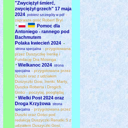
"Zwyciężył śmierć,
zwyciężył grzech" 17 maja
2024
-
pobierz szczegóły w pdf
zaprasza gość Robert Bryl
Pomoc dla
*
Antoniego - rannego pod
Bachmutem
Polaka kwiecień 2024
-
- przygotowana
strona specjalna
przez Duszyczkę Irenkę i
Fundację Dra Mosinga
Wielkanoc 2024
*
strona
- przygotowana przez
specjalna
Duszki oraz z udziałem
Duszyczki Gosi, Irenki, Marty,
Duszka Roberta i Drogich
Gości - poczytaj, pooglądaj
Wielki Post 2024 oraz
*
Droga Krzyżowa
strona
- przygotowana przez
specjalna
Duszki oraz Gości pod
redakcją Duszyczki Renatki.S z
udziałem Duszyczki Gosi,