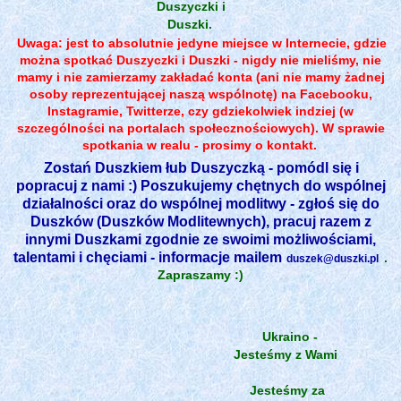
Duszyczki i
Duszki.
Uwaga: jest to absolutnie jedyne miejsce w Internecie, gdzie
można spotkać Duszyczki i Duszki - nigdy nie mieliśmy, nie
mamy i nie zamierzamy zakładać konta (ani nie mamy żadnej
osoby reprezentującej naszą wspólnotę) na Facebooku,
Instagramie, Twitterze, czy gdziekolwiek indziej (w
szczególności na portalach społecznościowych). W sprawie
spotkania w realu - prosimy o kontakt.
Zostań Duszkiem łub Duszyczką - pomódl się i
popracuj z nami :) Poszukujemy chętnych do wspólnej
działalności oraz do wspólnej modlitwy - zgłoś się do
Duszków (Duszków Modlitewnych), pracuj razem z
innymi Duszkami zgodnie ze swoimi możliwościami,
talentami i chęciami - informacje mailem
.
duszek@duszki.pl
Zapraszamy :)
Ukraino -
Jesteśmy z Wami
Jesteśmy za