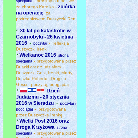
- prosimy o modlitwę
specjalna
zbiórka
za chorego Karolka -
na operację
, za
pośrednictwem Duszyczki Reni
30 lat po katastrofie w
*
Czarnobylu - 26 kwietnia
2016
-
- refleksja
poczytaj
Duszyczki Irenki
Wielkanoc 2016
*
strona
- przygotowana przez
specjalna
Duszki oraz z udziałem
Duszyczki Gosi, Irenki, Marty,
Duszka Roberta i Drogich
Gości - poczytaj, pooglądaj
Dzień
*
Judaizmu - 20 stycznia
2016 w Sieradzu
-
poczytaj i
- przygotowana
pooglądaj
przez Duszyczkę Irenkę
Wielki Post 2016 oraz
*
Droga Krzyżowa
strona
- przygotowana przez
specjalna