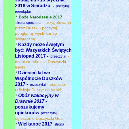
2018 w Sieradzu
-
poczytaj i
pooglądaj
*
Boże Narodzenie 2017
- przygotowana
strona specjalna
przez Duszki - poczytaj,
pooglądaj, wyślij kartkę
świąteczną
Każdy może świętym
*
być: Wszystkich Świętych
Listopad 2017 -
-
przeczytaj
osobista refleksja Duszyczki
Irenki
Dziesięć lat we
*
Wspólnocie Duszków
2017 -
- osobista
przeczytaj
refleksja Duszyczki Irenki
Obóz wakacyjny w
*
Drawnie 2017
-
poszukujemy
opiekunów
-
przeczytaj
ogłoszenie Duszyczki Gosi
Wielkanoc 2017
*
strona