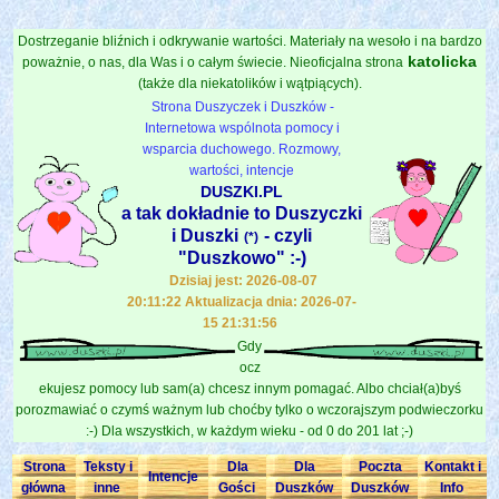
Dostrzeganie bliźnich i odkrywanie wartości. Materiały na wesoło i na bardzo
katolicka
poważnie, o nas, dla Was i o całym świecie. Nieoficjalna strona
(także dla niekatolików i wątpiących).
Strona Duszyczek i Duszków -
Internetowa wspólnota pomocy i
wsparcia duchowego. Rozmowy,
wartości, intencje
DUSZKI.PL
a tak dokładnie to Duszyczki
i Duszki
- czyli
(*)
"Duszkowo" :-)
Dzisiaj jest: 2026-08-07
20:11:22 Aktualizacja dnia: 2026-07-
15 21:31:56
Gdy
ocz
ekujesz pomocy lub sam(a) chcesz innym pomagać. Albo chciał(a)byś
porozmawiać o czymś ważnym lub choćby tylko o wczorajszym podwieczorku
:-) Dla wszystkich, w każdym wieku - od 0 do 201 lat ;-)
Strona
Teksty i
Dla
Dla
Poczta
Kontakt i
Intencje
główna
inne
Gości
Duszków
Duszków
Info